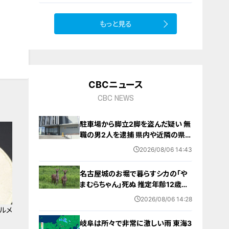
もっと見る
10
CBCニュース
CBC NEWS
駐車場から脚立2脚を盗んだ疑い 無
職の男2人を逮捕 県内や近隣の県で
相次ぐ窃盗事件との関連は… 愛知
2026/08/06 14:43
名古屋城のお堀で暮らすシカの｢や
まむらちゃん｣死ぬ 推定年齢12歳以
上 7月半ばから体調不良 母親とみら
2026/08/06 14:28
れる｢もみじちゃん｣は元気に暮らす
ルメ
岐阜は所々で非常に激しい雨 東海3