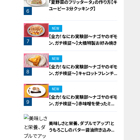
「夏野菜のフリッタータ」の作り方【キ
ユーピー３分クッキング】
6
5
NEW
【全力！なにわ実験部～ナゴヤのギモ
7
ン、ガチ検証～】大橋特製お好み焼き
NEW
【全力！なにわ実験部～ナゴヤのギモ
8
ン、ガチ検証～】キャロットフレンチ
ロースト
NEW
【全力！なにわ実験部～ナゴヤのギモ
9
ン、ガチ検証～】赤味噌を使ったミル
フィーユ味噌トンカツ
美味しさと栄養、ダブルでアップ！と
うもろこしのバター醤油炊き込みご
飯