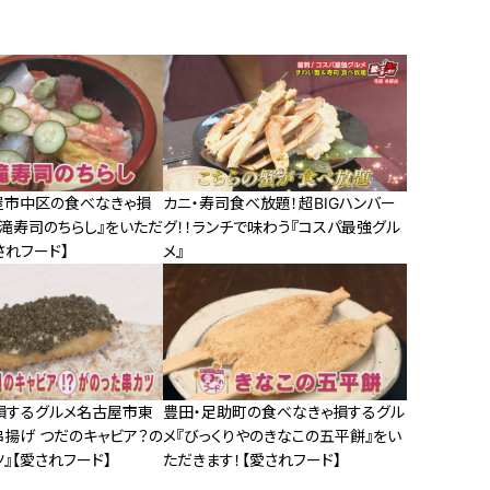
屋市中区の食べなきゃ損
カニ・寿司食べ放題！超BIGハンバー
『滝寿司のちらし』をいただ
グ！！ランチで味わう『コスパ最強グル
されフード】
メ』
損するグルメ名古屋市東
豊田・足助町の食べなきゃ損するグル
串揚げ つだのキャビア？の
メ『びっくりやのきなこの五平餅』をい
』【愛されフード】
ただきます！【愛されフード】