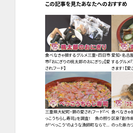
この記事を見たあなたへのおすすめ
食べなきゃ損するグルメ三重・四日市
愛知・名古
市『おにぎりの桃太郎のおにぎり』【愛
するグルメ
されフード】
きます！【愛
三重県大紀町・錦の愛されフード『べ
食べなきゃ
っこうちらし寿司』を調査！ 魚の照り
区泉『創作
が“べっこう”のような漁師町ならでは
のった串カツ
のちらし寿司