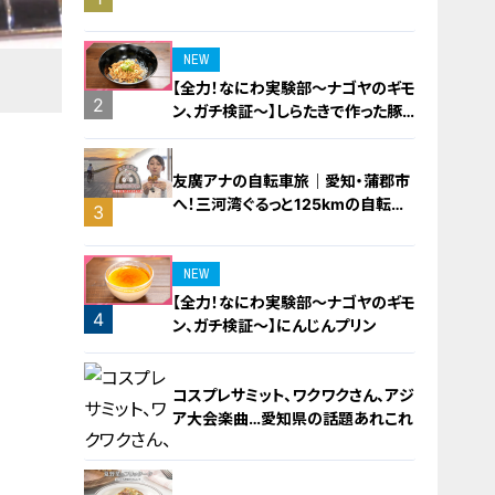
橋梁とは？未公開の道3選
NEW
【全力！なにわ実験部～ナゴヤのギモ
2
ン、ガチ検証～】しらたきで作った豚
バラミンチの油そば
友廣アナの自転車旅｜愛知・蒲郡市
へ！三河湾ぐるっと125kmの自転車
3
旅！【チャント！特集】
NEW
【全力！なにわ実験部～ナゴヤのギモ
4
ン、ガチ検証～】にんじんプリン
コスプレサミット、ワクワクさん、アジ
ア大会楽曲…愛知県の話題あれこれ