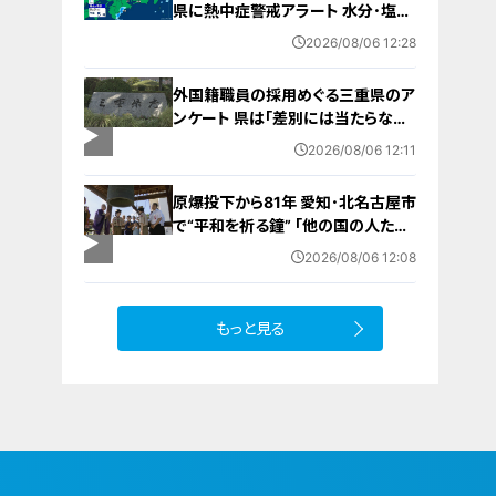
県に熱中症警戒アラート 水分･塩分
補給など対策を 愛知･名古屋･岐阜･
2026/08/06 12:28
三重の天気予報（8/6 昼）
外国籍職員の採用めぐる三重県のア
ンケート 県は｢差別には当たらない｣
と示す方針 諮問機関は｢差別にあた
2026/08/06 12:11
る｣と認定
原爆投下から81年 愛知･北名古屋市
で“平和を祈る鐘” ｢他の国の人たち
も平和になってほしい｣ 市長や地元
2026/08/06 12:08
のボーイスカウトらが黙とう
もっと見る