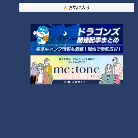
お気に入り
NEW
「心筋梗塞」生死の分かれ道は？…“夏の厳しい暑
1
さ”もきっかけに！発症前のキケンなサインと対処
法
NEW
モーニング娘。‘26井上春華がハロメンで仲良くし
たいと思っている人は？
「すごい痩せましたね！」…世界一楽なスクワッ
ト！？ダイエットのスペシャリストに学ぶ「無理な
3
くやせる方法」
大学のサークルで増える？複数のスポーツを融合さ
せた「ピックルボール」
2
「夏の脳梗塞」熱中症に似ている！？…生死の分か
れ道！経験者から学ぶ“発症時の身体の異変”
5