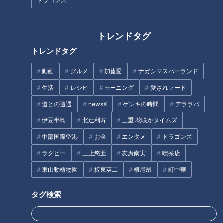
ドラゴンズ
トレンドタグ
ほぼ愛知・豊川市だけ愛されフ
ほぼ愛知・知多市岡田だけ愛さ
トレンドタグ
ード『たけの子パン』をいただ
れフード『岡田かつ丼』をいた
きます！【チャント！】
だきます！【チャント！】
動画
グルメ
加藤愛
ナガシマスパーランド
生活
レシピ
モーニング
愛されフード
タグ
道との遭遇
newsX
ゲンキの時間
デララバ
動画
グルメ
チャント！
加藤愛
岐阜
伊豆半島
北辻利寿
三重 花咲かタイムズ
愛されフード
中部国際空港
お金
エンタメ
ドラゴンズ
ラグビー
三上悠亜
友廣南実
喫茶店
東山動植物園
板東英二
根尾昂
町中華
オススメ関連コンテンツ
タグ検索