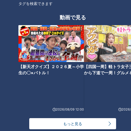
タグを検索できます
動画で見る
ほぼ岐阜・美濃市だけ愛されフ
ほぼ愛知・春日井市だけ愛され
ード『末広堂美濃アイス』をい
フード『ハオユー麺』をいただ
ただきます！【チャント！】
きます！【チャント！】
【新天才クイズ】２０２６夏～小学
【四国一周】軽トラ女子
生の〇×バトル！
から下道で一周！グルメ
三重県松阪市飯高町の愛されフ
ほぼ刈谷市・一ツ木町だけ愛さ
イブ⑳
ード『でんがら』を調査！ 朴
れフード『芋川うどん』をいた
の葉の香り広がる郷土菓子！
だきます！【チャント！】
2026/08/09 12:00
2026/
もっと見る