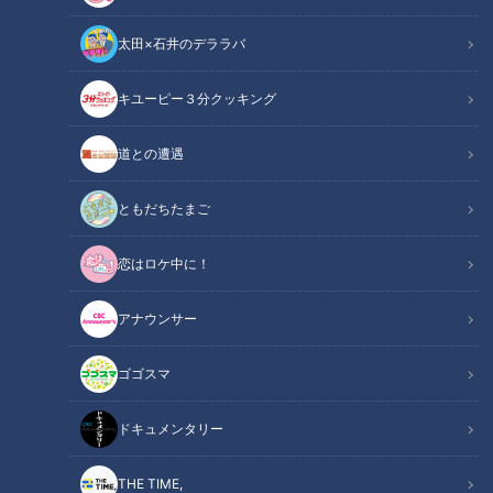
太田×石井のデララバ
キユーピー３分クッキング
ほぼ岐阜・可児市だけ愛されフード『さしみうどん』をいただきます！
道との遭遇
【チャント！】
ともだちたまご
この記事の画像
（全1枚）
恋はロケ中に！
アナウンサー
ゴゴスマ
記事に戻る
ドキュメンタリー
この記事を見たあなたへのおすすめ
THE TIME,