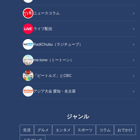
ニュースコラム
ライブ配信
RadiChubu（ラジチューブ）
ほぼ愛知・安城市の愛されフー
ほぼ愛知・春日井市だけ愛され
ド『和泉長そうめん』をいただ
フード『ハオユー麺』をいただ
me:tone（ミートーン）
きます！【チャント！】
きます！【チャント！】
「ビートルズ」とCBC
アジア大会 愛知・名古屋
ほぼ岐阜・笠松町だけ愛されフ
ほぼ愛知・安城市だけ愛されフ
ード『みそ鍋』をいただきま
ード『おっぱいまんじゅう』を
ジャンル
す！【愛されフード】
いただきます！【チャント！】
生活
グルメ
エンタメ
スポーツ
コラム
おでかけ