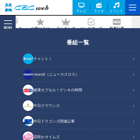
テレビ
ラジオ
イベント
MENU
ニュース
お気に入り
ランキング
ピックアップ
新着記事
CBC MAGAZINE
番組一覧
ほぼ岐阜・可児市だけ愛されフード『さ
しみうどん』をいただきます！【チャン
チャント！
ト！】
newsX（ニュースクロス）
記事に戻る
健康カプセル！ゲンキの時間
中日クラウンズ
中日ドラゴンズ関連記事
花咲かタイムズ