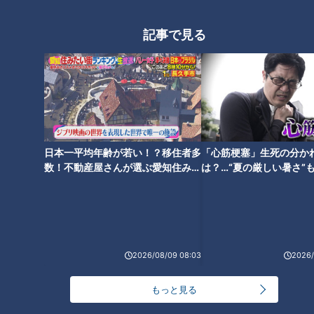
ほぼ三重・大紀町 錦だけ愛され
フード『べっこうちらし寿司』
記事で見る
をいただきます！【チャン
ト！】
日本一平均年齢が若い！？移住者多
「心筋梗塞」生死の分か
数！不動産屋さんが選ぶ愛知住みた
は？…“夏の厳しい暑さ”
い街ランキング1位は？
に！発症前のキケンなサ
法
2026/08/09 08:03
2026/
ランキング
RANKING
もっと見る
24時間
週間
月間