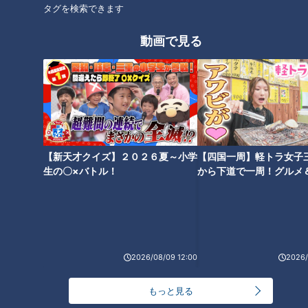
タグを検索できます
動画で見る
「糖尿病」をまねく“糖質依
石丸幹二「すごい痩せました
存”…“マイルドドラッグ”糖質依
ね！」…世界一楽なスクワッ
存から抜け出す方法
ト！？ダイエットのスペシャリ
【新天才クイズ】２０２６夏～小学
【四国一周】軽トラ女子
ストに学ぶ「無理なくやせる方
生の〇×バトル！
から下道で一周！グルメ
法」
イブ⑳
「インフルエンザ」＆「ノロウ
侮るな！食後の眠気＆だるさ…
2026/08/09 12:00
2026/
イルス」感染予防法…この時期
大病も招く「糖質疲労」の正体
気をつけたい感染症の予防・対
や対策
もっと見る
策