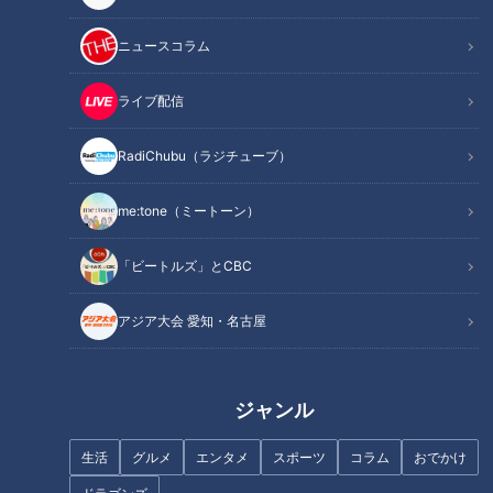
記事に戻る
ニュースコラム
この記事を見たあなたへのおすすめ
ライブ配信
RadiChubu（ラジチューブ）
me:tone（ミートーン）
SNSで大バズりの「海老ワンタ
中華料理店で「焼きそば」の注
「ビートルズ」とCBC
ン麺」！？大衆町中華が大行列
文殺到！？客の胃袋をつかむヒ
店に！大将が感動した思い出の
ミツの“あん”とは
アジア大会 愛知・名古屋
味とは
ジャンル
生活
グルメ
エンタメ
スポーツ
コラム
おでかけ
盛り放題のモーニングが「400
ラジオ番組内で結婚を発表！な