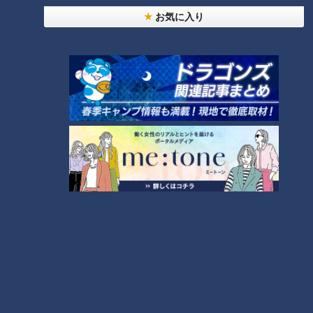
お気に入り
ランキング
RANKING
24時間
週間
月間
NEW
「心筋梗塞」生死の分かれ道は？…“夏の厳しい暑
1
さ”もきっかけに！発症前のキケンなサインと対処
法
「すごい痩せましたね！」…世界一楽なスクワッ
ト！？ダイエットのスペシャリストに学ぶ「無理な
2
くやせる方法」
「夏の脳梗塞」熱中症に似ている！？…生死の分か
れ道！経験者から学ぶ“発症時の身体の異変”
3
大学のサークルで増える？複数のスポーツを融合さ
せた「ピックルボール」