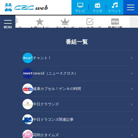
テレビ
ラジオ
イベント
MENU
ニュース
お気に入り
ランキング
ピックアップ
新着記事
CBC MAGAZINE
番組一覧
加藤愛が行く！三重・亀山市の愛されフ
ード『亀山みそ焼きうどん』を調査！ B
チャント！
級グルメでも知られる味のルーツを探る
newsX（ニュースクロス）
記事に戻る
健康カプセル！ゲンキの時間
中日クラウンズ
中日ドラゴンズ関連記事
花咲かタイムズ