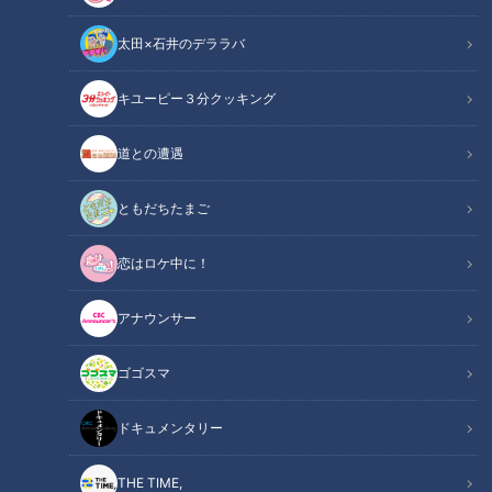
太田×石井のデララバ
キユーピー３分クッキング
CBCテレビ『チャント！』いただきます！ほぼ地元だけ 愛されフード
道との遭遇
この記事の画像
（全7枚）
ともだちたまご
恋はロケ中に！
アナウンサー
ゴゴスマ
ドキュメンタリー
THE TIME,