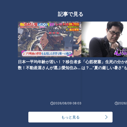
記事で見る
「猫背」あなたはどのタイ
プ？…簡単猫背タイプチェッ
ク！タイプ別“猫背”の原因＆改
善法
日本一平均年齢が若い！？移住者多
「心筋梗塞」生死の分か
数！不動産屋さんが選ぶ愛知住みた
は？…“夏の厳しい暑さ”
い街ランキング1位は？
に！発症前のキケンなサ
法
2026/08/09 08:03
2026/
もっと見る