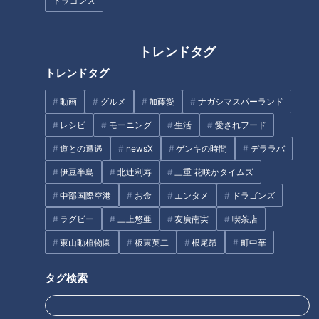
円」！？人気すぎて客殺到 名古
のに婚姻届は半年間持ったま
ドラゴンズ
屋＆岐阜の「激安モーニング」
ま？小高アナが入社時の思い出
とは？
を語る！
トレンドタグ
トレンドタグ
動画
グルメ
加藤愛
ナガシマスパーランド
一杯100円の「きしめん」
レシピ
モーニング
生活
愛されフード
も！？愛知・常滑市のお値打ち
道との遭遇
newsX
ゲンキの時間
デララバ
ラーメン数珠つなぎ第四弾！一
グルメをご紹介！
口すすればたちまちとりこに！
伊豆半島
北辻利寿
三重 花咲かタイムズ
極うま白醤油らーめん「麺屋 伊
中部国際空港
お金
エンタメ
ドラゴンズ
藤」
タグ
ラグビー
三上悠亜
友廣南実
喫茶店
東山動植物園
板東英二
根尾昂
町中華
グルメ
チャント！
三重
加藤愛
愛されフード
タグ検索
オススメ関連コンテンツ