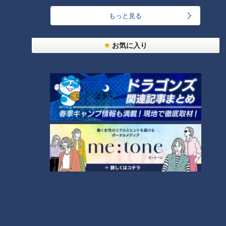
もっと見る
【全力！なにわ実験部～ナゴヤのギモン、ガチ検証
～】しらたきで作った豚バラミンチの油そば
2
お気に入り
今年も開催！「あったらいいな」をみんなで考える
小学生向けワークショップを大府市で開催
3
コスプレサミット、ワクワクさん、アジア大会楽
曲…愛知県の話題あれこれ
【全力！なにわ実験部～ナゴヤのギモン、ガチ検証
～】にんじんプリン
5
ＣＢＣ小川実桜アナ、呪術廻戦展で痛感した「自分
に一番遠い職業」