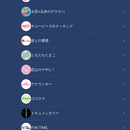
太田×石井のデララバ
キユーピー３分クッキング
CBCテレビ『チャント！』いただきます！ほぼ地元だけ 愛されフード
道との遭遇
この記事の画像
（全7枚）
ともだちたまご
恋はロケ中に！
アナウンサー
ゴゴスマ
ドキュメンタリー
THE TIME,