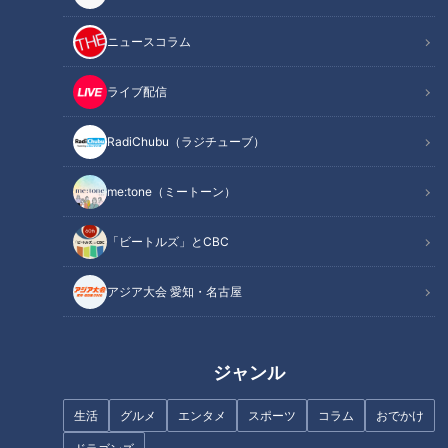
記事に戻る
ニュースコラム
この記事を見たあなたへのおすすめ
ライブ配信
RadiChubu（ラジチューブ）
me:tone（ミートーン）
フランス人は菓子店「シャトレ
ーゼ」の店名に顔を赤らめる？
「ビートルズ」とCBC
ラーメン数珠つなぎ第四弾！一
口すすればたちまちとりこに！
アジア大会 愛知・名古屋
極うま白醤油らーめん「麺屋 伊
藤」
ジャンル
生活
グルメ
エンタメ
スポーツ
コラム
おでかけ