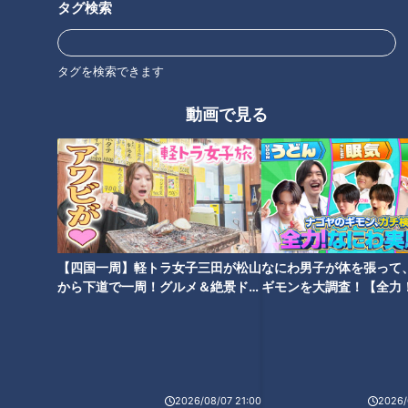
タグ検索
タグを検索できます
動画で見る
朝の歯みがきは「起床後」
「すごい痩せましたね！」…世
or「朝食後」？歯科医師が推奨
界一楽なスクワット！？ダイエ
する歯みがきのタイミングとは
ットのスペシャリストに学ぶ
「無理なくやせる方法」
【四国一周】軽トラ女子三田が松山
なにわ男子が体を張って
から下道で一周！グルメ＆絶景ドラ
ギモンを大調査！【全力
イブ⑳
験部～ナゴヤのギモン、
～】
「避妊リング」という選択肢...
実際に使用している人の声
2026/08/07 21:00
2026/