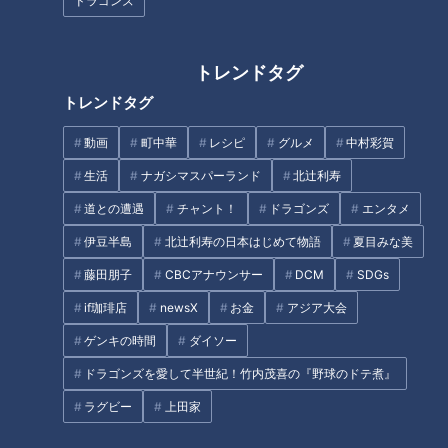
ドラゴンズ
中村彩賀の10000歩お宝さがし
【太田×石井のデララバ】生放
｜雨の愛知・東海市でお宝探し
送！デララバ！東海地方のド定
【チャント！特集】
番そこまで知らんかったＳＰ
トレンドタグ
トレンドタグ
動画
町中華
レシピ
グルメ
中村彩賀
生活
ナガシマスパーランド
北辻利寿
道との遭遇
チャント！
ドラゴンズ
エンタメ
完成間近で崩落した「数坂隧
静かな山中にレールが残る「入
道」 地図にのらず“幻の道”と
川山林軌道」 埼玉県秩父市の廃
伊豆半島
北辻利寿の日本はじめて物語
夏目みな美
なった群馬県の廃道とは
線跡から歴史を紐解く旅
藤田朋子
CBCアナウンサー
DCM
SDGs
タグ
if珈琲店
newsX
お金
アジア大会
ゲンキの時間
ダイソー
グルメ
チャント！
加藤愛
岐阜
愛されフード
ドラゴンズを愛して半世紀！竹内茂喜の『野球のドテ煮』
ラグビー
上田家
オススメ関連コンテンツ