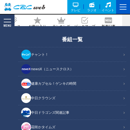
テレビ
ラジオ
イベント
MENU
ニュース
お気に入り
ランキング
ピックアップ
新着記事
CBC MAGAZINE
番組一覧
岐阜県可児市の愛されフード『さしみう
どん』を調査！ 刺し身のように鮮度が
チャント！
命の打ちたて＆ゆでたてうどん
newsX（ニュースクロス）
記事に戻る
健康カプセル！ゲンキの時間
中日クラウンズ
中日ドラゴンズ関連記事
花咲かタイムズ