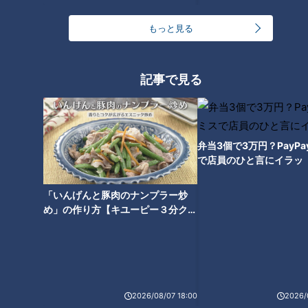
もっと見る
記事で見る
弁当3個で3万円？PayP
で店員のひと言にイラッ
ランキング
「いんげんと豚肉のナンプラー炒
RANKING
め」の作り方【キユーピー３分クッ
キング】
24時間
週間
月間
友廣アナの自転車旅｜愛知・蒲郡市へ！三河湾ぐる
っと125kmの自転車旅！【チャント！特集】
1
2026/08/07 18:00
2026/