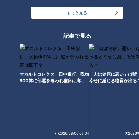
もっと見る
記事で見る
ランキング
RANKING
24時間
週間
月間
オカルトコレクター田中俊行、呪物
「肉は健康に悪い」は嘘
「人を狂わせる魅力がある」道マニア・鹿取茂雄が
600体に部屋を奪われ寝床は廊
幸せに感じる物質が出る
惚れ込んだレンガの橋梁とは？未公開の道3選
1
下？
友廣アナの自転車旅｜愛知・蒲郡市へ！三河湾ぐる
っと125kmの自転車旅！【チャント！特集】
2
NEW
2026/08/06 06:04
2026/