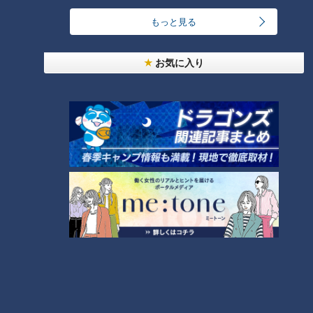
【全力！なにわ実験部～ナゴヤのギモン、ガチ検証
3
～】しらたきで作った豚バラミンチの油そば
もっと見る
NEW
お気に入り
【全力！なにわ実験部～ナゴヤのギモン、ガチ検証
4
～】にんじんプリン
「夏野菜のフリッタータ」の作り方【キユーピー３
分クッキング】
5
コスプレサミット、ワクワクさん、アジア大会楽
曲…愛知県の話題あれこれ
NEW
【全力！なにわ実験部～ナゴヤのギモン、ガチ検証
7
～】大橋特製お好み焼き
【特集】名古屋の堀川を木曽川の水で清流に “木曽