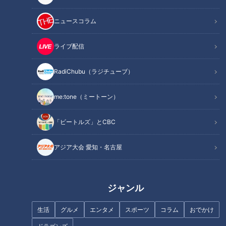
記事に戻る
ニュースコラム
この記事を見たあなたへのおすすめ
ライブ配信
RadiChubu（ラジチューブ）
me:tone（ミートーン）
「ビートルズ」とCBC
笑顔さわやかアナが名古屋駅西
エリアの『焼き太きしめん』を
笑顔さわやかアナが愛知県豊田
アジア大会 愛知・名古屋
調査！ 五感で食欲をそそる掟
市の『松丈のコロッケ』を調
破りの逸品！
査！行列のできる大人気チキン
コロッケ！
ジャンル
生活
グルメ
エンタメ
スポーツ
コラム
おでかけ