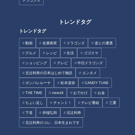
ドラゴンズ
加藤愛アナが岐阜・高山市の
加藤愛アナが愛知県津島市の愛
『やよいそばの肉球』を調査！
されフード『もろこ寿司』を調
トレンドタグ
ラーメンを覆う巨大な肉球！ 毎
査！ 郷土料理の絶滅を救った大
月29日“肉の日”限定の愛されフ
将こだわりの逸品
トレンドタグ
ード
動画
友廣南実
ドラゴンズ
道との遭遇
グルメ
レシピ
生活
ゴゴスマ
ショッピング
テレビ
中日ドラゴンズ
加藤愛アナが三重県いなべ市大
北辻利寿の日本はじめて物語
エンタメ
安町の『石榑茶』を調査！ 飲む
だけじゃない！食べても美味の
ガンバレルーヤ
松本道弥
CANDY TUNE
笑顔が魅力の長身アナが愛知県
愛され茶
THE TIME
newsX
おでかけ
お金
半田市の『生せんべい』を探
る！もちもち食感を出す秘密と
ちょい足し
チャント！
テレビ番組
三重
は？
タグ
下道
井端弘和
北辻利寿
北辻利寿のコレ、日本生まれです
グルメ
チャント！
三重
愛されFOOD
松本道弥