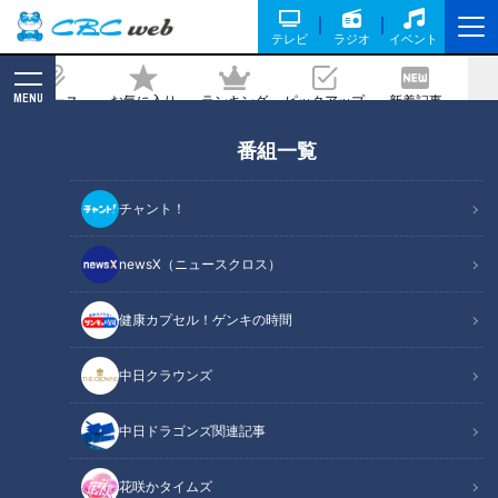
テレビ
ラジオ
イベント
MENU
ニュース
お気に入り
ランキング
ピックアップ
新着記事
CBC MAGAZINE
番組一覧
笑顔さわやかアナが三重・志摩市安乗の
『きんこ』を調査！ 日本古来の製法で
チャント！
作られるオレンジ色の干し芋。
newsX（ニュースクロス）
記事に戻る
健康カプセル！ゲンキの時間
中日クラウンズ
中日ドラゴンズ関連記事
花咲かタイムズ