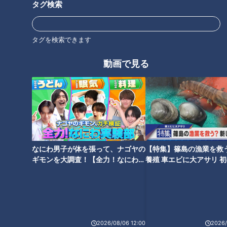
タグ検索
オススメ関連コンテンツ
タグを検索できます
動画で見る
生活をちょっと変えるだけ！無
理なくやせるダイエット
なにわ男子が体を張って、ナゴヤの
【特集】篠島の漁業を救
ギモンを大調査！【全力！なにわ実
養殖 車エビに大アサリ 
験部～ナゴヤのギモン、ガチ検証
【newsX】
～】
2026/08/06 12:00
2026/