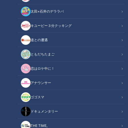
太田×石井のデララバ
キユーピー３分クッキング
CBCテレビ『チャント！』いただきます！ほぼ地元だけ 愛されFOOD
道との遭遇
この記事の画像
（全8枚）
ともだちたまご
恋はロケ中に！
アナウンサー
ゴゴスマ
ドキュメンタリー
THE TIME,