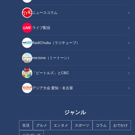
もちもち食感がたまらない！夏の涼グルメ「和泉手延べそ
うめん」
ニュースコラム
日本一酸っぱい！？レモン尽くしのかき氷
オススメ関連コンテンツ
ライブ配信
RadiChubu（ラジチューブ）
涼しさ名古屋No.1？ 市内で一番標高が高い「スカ
イプロムナード」
me:tone（ミートーン）
「ビートルズ」とCBC
アジア大会 愛知・名古屋
ジャンル
生活
グルメ
エンタメ
スポーツ
コラム
おでかけ