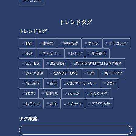
ドラゴンズ
CBCテレビ『花咲かタイムズ』うなずキング
トレンドタグ
名古屋駅に直結したミッドランドスクエアの最上階にある『ス
トレンドタグ
カイプロムナード』（入場料：大人1,000円、中高生500円）
は、名古屋市内で一番標高が高い屋外展望台。
動画
町中華
中村彩賀
グルメ
ドラゴンズ
生活
チャント！
レシピ
友廣南実
エンタメ
北辻利寿
北辻利寿の日本はじめて物語
道との遭遇
CANDY TUNE
三重
坂下千里子
角上清司
静岡
CBCアナウンサー
DCM
SDGs
if珈琲店
newsX
あみやき亭
おでかけ
お金
とんかつ
アジア大会
タグ検索
CBCテレビ『花咲かタイムズ』うなずキング