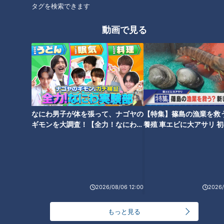
タグを検索できます
高さ220mの46階では地上と比べて気温が1.8℃ほど低く感じ
られ、さらにこの春のリニューアルで、今まで立ち入ることが
動画で見る
できなかった窓ガラスの前のエリアまで行けるようになりまし
た。 ベンチや芝生エリアで心地よい風を感じながら過ごすの
はもちろん、10月31日(火)まで営業するBBQ店で絶景を望みな
がら食事を楽しむこともできます。
名古屋市街地より20℃も涼しい！「大滝鍾乳
なにわ男子が体を張って、ナゴヤの
【特集】篠島の漁業を救
ギモンを大調査！【全力！なにわ実
養殖 車エビに大アサリ 
洞」
験部～ナゴヤのギモン、ガチ検証
【newsX】
～】
2026/08/06 12:00
2026/
もっと見る