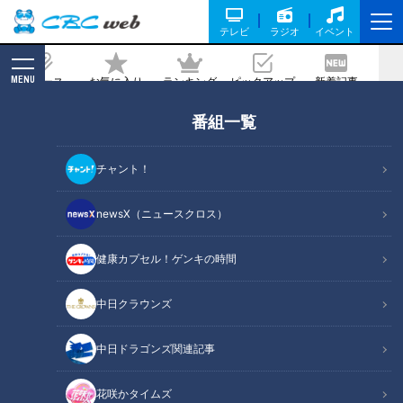
テレビ
ラジオ
イベント
MENU
ニュース
お気に入り
ランキング
ピックアップ
新着記事
CBC MAGAZINE
番組一覧
天気予報だけじゃない！”涼しい情報の
プロ”気象予報士に聞いた 東海地方の
チャント！
「涼しいスポット」と「涼しいグルメ」
newsX（ニュースクロス）
2023/08/22 17:00
2023年8月12日放送
健康カプセル！ゲンキの時間
中日クラウンズ
中日ドラゴンズ関連記事
花咲かタイムズ