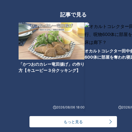
記事で見る
CBCテレビ『花咲かタイムズ』うなずキング
岐阜県郡上市にある『大滝鍾乳洞』（入場料：大人1,000円、
中高生800円）は、多い時には一日2500人も観光客が訪れる
オカルトコレクター田中
600体に部屋を奪われ寝
という東海地区最大級の鍾乳洞。 木製のケーブルカーで鍾乳
下？
「かつおのカレー竜田揚げ」の作り
洞の入り口まで行くと、すでにひんやりした風を感じます。
方【キユーピー３分クッキング】
中は一年を通して約15℃と名古屋市街地より20℃も低く、地
底の滝で日本一という落差30mの「大滝」が一層涼しさを感
じさせてくれます。
2026/08/06 18:00
2026/
もっと見る