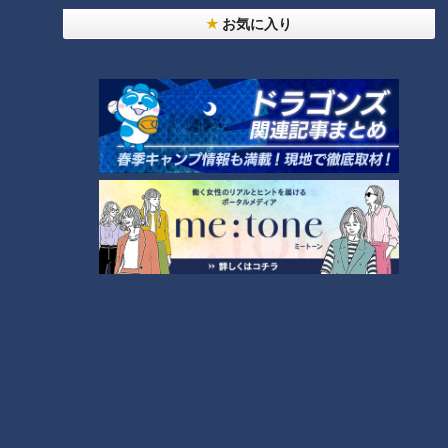
お気に入り
CBCテレビ『花咲かタイムズ』うなずキング
鍾乳洞を出たあとは、天然水を使った名物「流しそうめん」
（700円）でさらに涼しく！ 鍾乳洞の入場料と流しそうめんを
セットにしたコースは、1,500円と通常より200円お得。食べ
放題・つゆ替え放題・時間無制限なので、思う存分冷たいそう
めんが楽しめます。
大滝鍾乳洞
住所：岐阜県郡上市八幡町安久田2298
電話：0575-67-1331