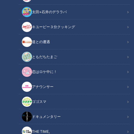
太田×石井のデララバ
CBCテレビ『花咲かタイムズ』うなずキング
キユーピー３分クッキング
花咲かタイムズ
道との遭遇
うなずキング
ともだちたまご
毎日、役立つ天気予報を届けてくれる気象予報士。東海地方の
恋はロケ中に！
気象予報士に、気象の知識を生かして見つけた「涼しいスポッ
ト」と「涼しいグルメ」を聞いてみました！
アナウンサー
INDEX
ゴゴスマ
涼しさ名古屋No.1？ 市内で一番標高が高い「スカイプロム
ドキュメンタリー
ナード」
名古屋市街地より20℃も涼しい！「大滝鍾乳洞」
THE TIME,