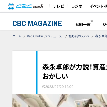
テレビ
ラジオ
イベント・
CBC MAGAZINE
番組一覧
ジ
ホーム
RadiChubu（ラジチューブ）
北野誠のズバリ
森永卓郎
森永卓郎が力説！資
おかしい
2023/07/20 12:00