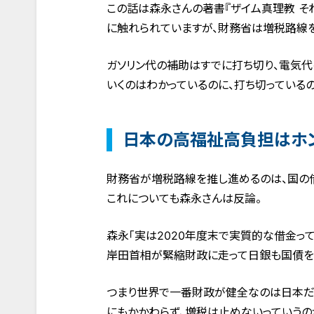
この話は森永さんの著書『ザイム真理教 それ
に触れられていますが、財務省は増税路線を
ガソリン代の補助はすでに打ち切り、電気代
いくのはわかっているのに、打ち切っている
日本の高福祉高負担はホ
財務省が増税路線を推し進めるのは、国の
これについても森永さんは反論。
森永「実は2020年度末で実質的な借金って
岸田首相が緊縮財政に走って日銀も国債をた
つまり世界で一番財政が健全なのは日本だ
にもかかわらず、増税は止めないっていうの