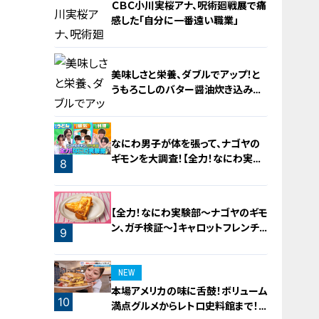
ＣＢＣ小川実桜アナ、呪術廻戦展で痛
感した「自分に一番遠い職業」
美味しさと栄養、ダブルでアップ！と
うもろこしのバター醤油炊き込みご
飯
6
なにわ男子が体を張って、ナゴヤの
ギモンを大調査！【全力！なにわ実験
8
部～ナゴヤのギモン、ガチ検証～】
7
【全力！なにわ実験部～ナゴヤのギモ
ン、ガチ検証～】キャロットフレンチ
9
ロースト
NEW
本場アメリカの味に舌鼓！ボリューム
10
満点グルメからレトロ史料館まで！