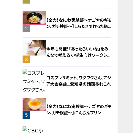
旅！【チャント！特集】
【全力！なにわ実験部～ナゴヤのギモ
ン、ガチ検証～】しらたきで作った豚
2
バラミンチの油そば
今年も開催！「あったらいいな」をみ
んなで考える 小学生向けワークショ
3
ップを大府市で開催
コスプレサミット、ワクワクさん、アジ
ア大会楽曲…愛知県の話題あれこれ
【全力！なにわ実験部～ナゴヤのギモ
ン、ガチ検証～】にんじんプリン
5
4