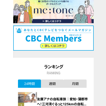
ランキング
RANKING
24時間
週間
月間
友廣アナの自転車旅｜愛知・蒲郡市
へ！三河湾ぐるっと125kmの自転車
1