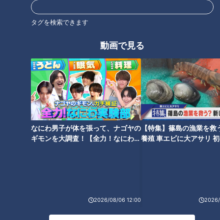
タグを検索できます
アニメ映画は盛況
動画で見る
しかし一方でつボイは、「でもいろいろな人がいるから」とこ
う続けます。
つボイ「配信まで待てないという人も、やっぱりいるんですよ
ね」
なにわ男子が体を張って、ナゴヤの
【特集】篠島の漁業を救
小高「そうですね。特に邦画業界はコアなファンをしっかり作
ギモンを大調査！【全力！なにわ実
養殖 車エビに大アサリ 
っていて。いの一番に観たい、という人たちが映画館で楽しむ
験部～ナゴヤのギモン、ガチ検証
【newsX】
～】
という流れも結構大きいですね」
こうした流れは特にアニメ映画に顕著で、入場者プレゼントや
2026/08/06 12:00
2026/
応援上映、IMAXや4DXといった映画館ならではの特典や体験
に価値を求めて足を運ぶ人が多い傾向にあります。