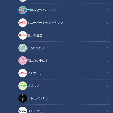
なります。相次ぐ値上げの波が映画料金にも波及し、業界全体
太田×石井のデララバ
が落ち込んでいってしまうのではないかという意見も見られま
す。しかし6月2日に放送されたＣＢＣラジオ『つボイノリオ
キユーピー３分クッキング
の聞けば聞くほど』では、つボイノリオが「映画業界は廃れな
い」とコメント。その理由は？
道との遭遇
関連リンク
この記事をradiko（ラジコ）で聴く
ともだちたまご
恋はロケ中に！
INDEX
アナウンサー
3年ぶりの値上げ
映画館離れ
ゴゴスマ
アニメ映画は盛況
つボイの見解
ドキュメンタリー
オススメ関連コンテンツ
THE TIME,