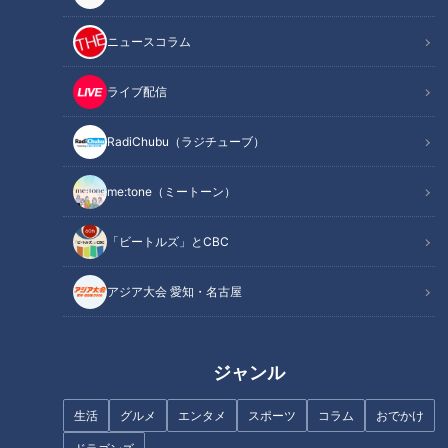
3年ぶりの値上げ
ニュースコラム
TOHOシネマズでは現在「一般」料金が2,000円のところ、7
ライブ配信
月1日以降は地域によって最大で2,200円に値上げとなりま
す。
RadiChubu（ラジチューブ）
東京、名古屋、大阪など都心部にある合わせて11館で200円、
me:tone（ミートーン）
全国の都市部にある合わせて25館で100円値上げするとのこ
と。一般料金の値上げは、2023年以来およそ3年ぶりです。
「ビートルズ」とCBC
他にも「TOHOウェンズデイ」「ファーストデイ」の料金が
アジア大会 愛知・名古屋
1,300円から1,400円に、「レイトショー」は1,500円から1,600
円～1,700円に改定されます。劇場運営を取り巻くコスト環境
の変化を受けての値上げとのことで、客足にどう影響するのか
ジャンル
が注目されます。
生活
グルメ
エンタメ
スポーツ
コラム
おでかけ