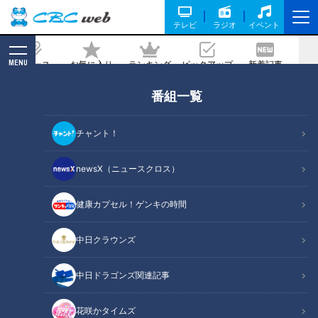
テレビ
ラジオ
イベント
MENU
ニュース
お気に入り
ランキング
ピックアップ
新着記事
CBC MAGAZINE
番組一覧
映画料金値上げへ。配信一強時代は来る
のか？
チャント！
2026/06/04 06:02
newsX（ニュースクロス）
健康カプセル！ゲンキの時間
RadiChubu（ラジチューブ）
つボイノリオの聞けば聞くほど
中日クラウンズ
シネコン最大手のTOHOシネマズは、7月1日から映画鑑賞料金
中日ドラゴンズ関連記事
を改定することを発表しました。一般鑑賞料金は一部の映画館
で最大200円、シニア料金などは全国一律で100円の値上げと
花咲かタイムズ