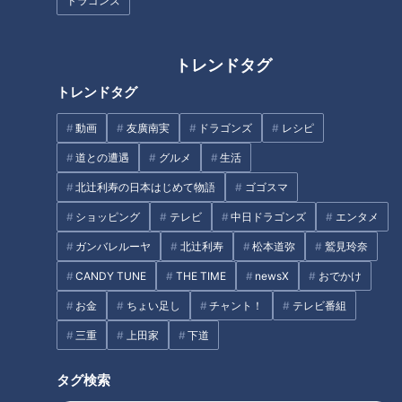
ドラゴンズ
映画館離れ
リスナーからはこうした意見も寄せられました。
トレンドタグ
トレンドタグ
「今度は映画料金が値上げですか。ここ最近は以前よりも映画
を観に行かなくなりましたが、ますます映画から足が離れそう
動画
友廣南実
ドラゴンズ
レシピ
です。経営が苦しいのは分かりますが、勘弁してほしいです」
道との遭遇
グルメ
生活
（Aさん）
北辻利寿の日本はじめて物語
ゴゴスマ
ショッピング
テレビ
中日ドラゴンズ
エンタメ
ドリンクや軽食もとなると、娯楽としては少し足踏みしてしま
う価格帯になります。さらに家族で行けば人数分値上げの重み
ガンバレルーヤ
北辻利寿
松本道弥
鷲見玲奈
がのしかかることになり、「映画館離れ」と言われる現状に拍
CANDY TUNE
THE TIME
newsX
おでかけ
車がかかることも予想されます。
お金
ちょい足し
チャント！
テレビ番組
三重
上田家
下道
つボイ「なぜ映画館から足が遠のいたかというと、Netflixとか
の配信で観られるので。わざわざ行かなくてもいいという気持
タグ検索
ちにもなるんですよね」