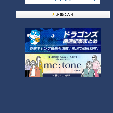
映画の配信で支払われたお金は、主に配信プラットフォームを
お気に入り
通して配給会社や製作委員会に分配されるとのこと。
小高「ただやっぱり映画館で観たいという映画ファンにとって
は、値上がりは仕方がないとはいえ痛いですよね」
気軽に楽しむものから、好きな人がとことん楽しむものへと変
化しつつある映画館での映画鑑賞。今回の料金改定が、今後ど
う影響していくのかにも注目が集まります。
（吉村）
この記事の画像を見る
この記事を見たあなたへのおすすめ