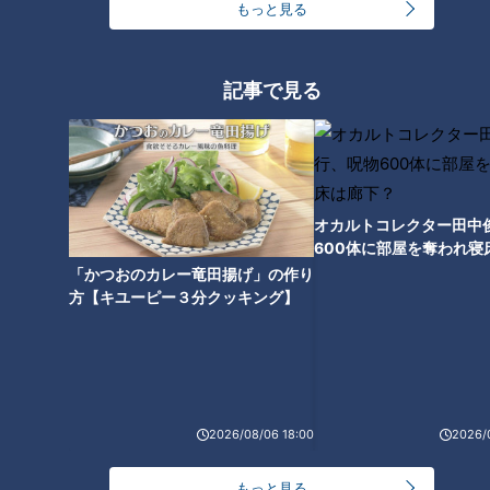
もっと見る
また、臨場感のあるアクション映画やSF作品は映画館で、派
手な動きのない人間ドラマなどは配信サービスでといったよう
記事で見る
に、映画館と配信サービスとを使い分けている人もいるようで
す。
つボイの見解
オカルトコレクター田中
600体に部屋を奪われ寝
下？
動画配信サービスの普及や鑑賞料金の上昇などにより客足が遠
「かつおのカレー竜田揚げ」の作り
方【キユーピー３分クッキング】
のいたと思われる半面、映画館ならではの感動や体験を求めて
何度も足を運ぶ人もおり、二極化していく気配もあります。
しかし映画業界を憂いてはいない様子のつボイ。
つボイ「配信で観るにしろ映画館で観るにしろ、いずれにして
2026/08/06 18:00
2026/
も映画会社にお金が入っていくことなので、映画が寂れていく
とは私は思わない」
もっと見る