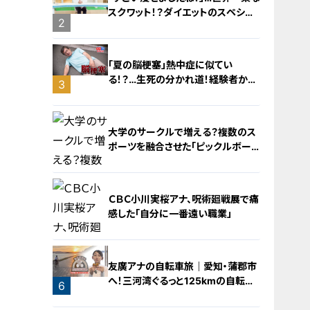
スクワット！？ダイエットのスペシャ
2
リストに学ぶ「無理なくやせる方法」
「夏の脳梗塞」熱中症に似てい
る！？…生死の分かれ道！経験者から
3
学ぶ“発症時の身体の異変”
大学のサークルで増える？複数のス
ポーツを融合させた「ピックルボー
ル」
ＣＢＣ小川実桜アナ、呪術廻戦展で痛
感した「自分に一番遠い職業」
4
友廣アナの自転車旅｜愛知・蒲郡市
へ！三河湾ぐるっと125kmの自転車
6
旅！【チャント！特集】