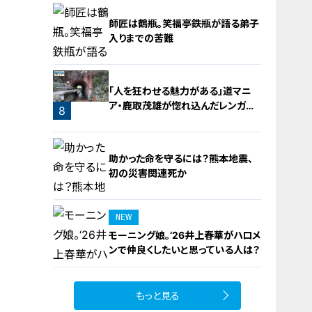
5
師匠は鶴瓶。笑福亭鉄瓶が語る弟子
入りまでの苦難
「人を狂わせる魅力がある」道マニ
ア・鹿取茂雄が惚れ込んだレンガの
7
8
橋梁とは？未公開の道3選
助かった命を守るには？熊本地震、
初の災害関連死か
NEW
モーニング娘。‘26井上春華がハロメ
9
ンで仲良くしたいと思っている人は？
もっと見る