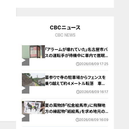
10
CBCニュース
CBC NEWS
「アラームが壊れていた」名古屋市バ
スの運転手が待機中に車内で居眠
り 47分遅れで運行 金山～妙見
2026/08/09 17:25
町
墓参りで寺の駐車場からフェンスを
乗り越えて約４メートル転落 車に
乗っていた家族３人けが 岐阜・山
2026/08/09 16:17
県市
夏の風物詩「松倉絵馬市」に飛騨地
方の縁起物「紙絵馬」を求め地元の
人や観光客が訪れる 幸せが駆け込
2026/08/09 16:09
むように