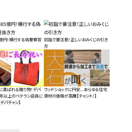
5億円！横行する偽警察官
初詣で要注意！正しいおみくじの引き
方
代に喜ばれる贈り物！デパ
ウッドショックに円安…あらゆる住宅
0年以上のベテラン店員に
資材の価格が高騰【チャント！】
デパチャン】