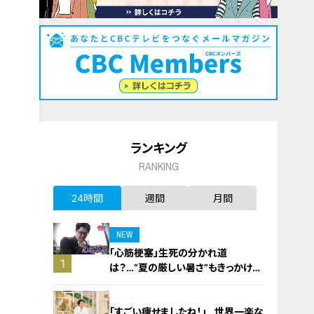
ランキング
RANKING
24時間
週間
月間
NEW
「心筋梗塞」生死の分かれ道
1
は？…“夏の厳しい暑さ”もきっかけ
に！発症前のキケンなサインと対処
法
「すごい痩せましたね！」…世界一楽な