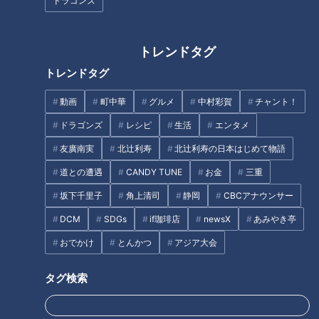
ドラゴンズ
のですから、工事を諦めて豊かな自然が続いて欲しいなと思い
ます」（Aさん）
トレンドタグ
名古屋市相生山緑地は、比較的都会の中でホタルが見られる、
トレンドタグ
全国的にも貴重なスポットです。「山全体がホタルの住処」と
動画
町中華
グルメ
中村彩賀
チャント！
言われるほどたくさんのホタルを鑑賞することができるようで
ドラゴンズ
レシピ
生活
エンタメ
す。
友廣南実
北辻利寿
北辻利寿の日本はじめて物語
道との遭遇
CANDY TUNE
お金
三重
岐阜でホタルを見るなら
坂下千里子
角上清司
静岡
CBCアナウンサー
一方こちらは、岐阜県のおすすめスポットです。
DCM
SDGs
if珈琲店
newsX
あみやき亭
おでかけ
とんかつ
アジア大会
「5月30日と6月6日の各土曜日、岐阜県の金生山でヒメボタル
観察会が行われます。ヒメボタルは金生山に生息している陸生
タグ検索
のホタルで、夜遅くから光り始めるので午後10時開始です。
アルパの演奏やヒメボタルの生息の説明があり、午前0時前か