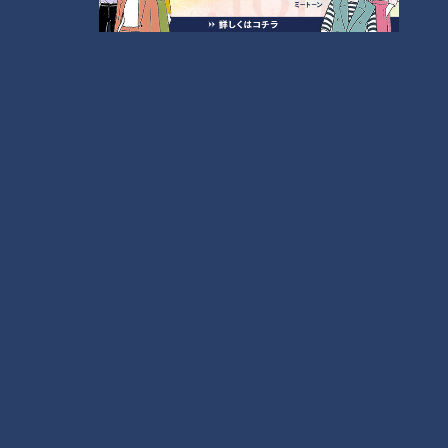
れたという様子が伝わってきます。こんな風に何気なくホタル
を見かけることが、特別なことではなくなる日が来るといいな
と感じさせる投稿でした。
ホタルたちの光を未来にも届けられるよう、今ある自然を大切
に守っていきたいものですね。
（吉村）
この記事の画像を見る
この記事を見たあなたへのおすすめ
フランス人は菓子店「シャトレ
まるでウォータースライダー！
ーゼ」の店名に顔を赤らめる？
近鉄特急「ひのとり」展望席最
前列を初体験