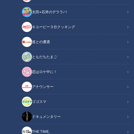
『つボイノリオの聞けば聞くほど』では、そんなホタルにまつ
太田×石井のデララバ
わるリスナーからの投稿が紹介されました。ホタル観賞のおす
すめスポットも要チェックです。
キユーピー３分クッキング
関連リンク
この記事をradiko（ラジコ）で聴く
道との遭遇
ともだちたまご
INDEX
恋はロケ中に！
愛知でホタルを見るなら
岐阜でホタルを見るなら
アナウンサー
つボイのおすすめ
ホタルの光を未来へ
ゴゴスマ
オススメ関連コンテンツ
ドキュメンタリー
愛知でホタルを見るなら
THE TIME,