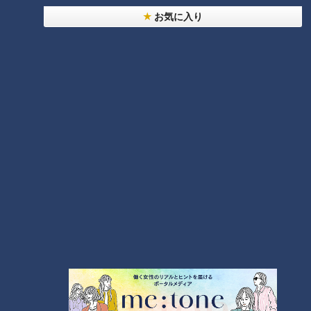
したそう。
お気に入り
毎年5月下旬から6月中旬にかけて鑑賞イベントが開催される
ようなので、気になる方は是非チェックしてみてください。
ホタルの光を未来へ
また、こんな投稿も紹介されていました。
「昨夜、うちの近所をホタルが飛んでいました。こどもの頃は
笹山の中でヒメボタルが小さくピカピカ光るのを見ていました
が、現在住んでいる辺りはゲンジボタルがなんとも優雅に光っ
ています。仕事帰りの良い時間でした」（Cさん）
つボイ「良い環境に住んでいらっしゃいますね」
自宅付近でホタルを見かけたというCさん。日常の中で心癒さ