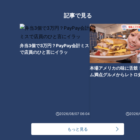
そしてつボイにも、ホタル観賞の一押しスポットがあるのだと
記事で見る
か。
つボイ「私がこれまでに見た中で印象的だったのは、滋賀県の
弁当3個で3万円？PayPay会計ミス
天野川のホタルです。あそこのホタルは本当に綺麗でした」
で店員のひと言にイラッ
滋賀県米原市の長岡を流れる天野川は、ゲンジボタルおよびそ
本場アメリカの味に舌鼓
の発生地として国の特別天然記念物に指定されている地域で
ム満点グルメからレトロ
す。
で！愛知・東海市の感動
選
全国でホタルの発生地として天然記念物指定を受けているもの
の中で、特別天然記念物に指定されているのはこちらの地域の
みなのだとか。
2026/08/07 06:04
2026/
つボイが足を運んだ時は他に鑑賞に来ていた人もいなかったよ
もっと見る
うで、「この素晴らしいホタルを独り占めできるのか」と感動