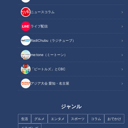
都会の喧騒から離れた自然の中で優しく光る天然のイルミネー
ニュースコラム
ション、ホタル。歴史をさかのぼると奈良時代の日本書紀にも
その記述があったという程、はるか昔から日本の夏の風物詩と
ライブ配信
して、人々に親しまれてきました。
RadiChubu（ラジチューブ）
そんなホタルですが、水質汚染や環境の変化により住処を追わ
me:tone（ミートーン）
れ、鑑賞できる土地は年々少なくなってきています。それでも
各地の保護活動によって、現在でも美しい姿を楽しむことがで
「ビートルズ」とCBC
きる場所があります。
アジア大会 愛知・名古屋
「名古屋市天白区の相生山緑地でヒメボタルが繁殖期を迎え
て、パートナーを探して飛び交う光が訪れた人たちの目を楽し
ませています、と中日新聞の25面に載っていましたが、すご
ジャンル
く綺麗ですよ。
相生山緑地では環境保全のため弥富相生山線の工事を中断して
生活
グルメ
エンタメ
スポーツ
コラム
おでかけ
いますが、昨年市が再開を表明したそうです。自然はもろいも