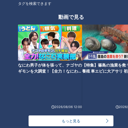
タグを検索できます
ら生息地へ案内といった流れになります。
動画で見る
ヒメボタルは大垣市の天然記念物であり、ヒメボタルのエサと
なる陸貝（カタツムリ）も岐阜県の天然記念物です」（Bさ
ん）
小高「ゲンジボタルは光がスーッと尾を引くんですが、ヒメボ
タルは点滅するのが特徴ですよね」
なにわ男子が体を張って、ナゴヤの
【特集】篠島の漁業を救
ギモンを大調査！【全力！なにわ実
養殖 車エビに大アサリ 
ゲンジボタルより小さなヒメボタルは水辺ではなく森や竹林に
験部～ナゴヤのギモン、ガチ検証
【newsX】
生息し、1秒間に2回ほどの短い間隔で点滅して光るため、鮮や
～】
かな輝きを楽しむことができます。メスは羽が退化しているた
め飛びませんが、その分じっくりと綺麗な光を見られそうで
す。
2026/08/06 12:00
2026/
もっと見る
つボイのおすすめ