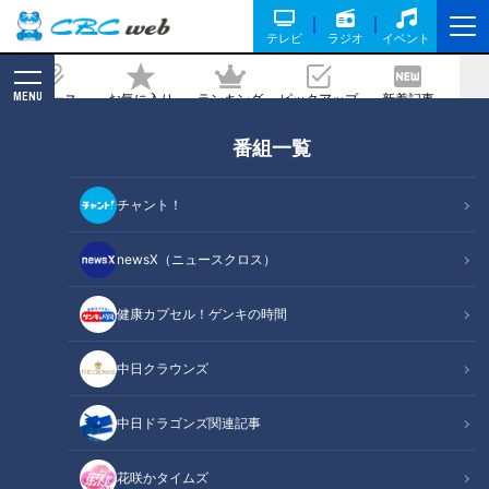
テレビ
ラジオ
イベント
MENU
ニュース
お気に入り
ランキング
ピックアップ
新着記事
CBC MAGAZINE
番組一覧
夏の風物詩・ホタル。おすすめの鑑賞ス
ポットは？
チャント！
2026/05/28 06:02
newsX（ニュースクロス）
健康カプセル！ゲンキの時間
RadiChubu（ラジチューブ）
つボイノリオの聞けば聞くほど
中日クラウンズ
初夏の夜、水辺で幻想的な光の舞を見せるホタル。淡く浮かび
中日ドラゴンズ関連記事
上がるその光は人々を魅了し、普段の日常から少し離れて癒し
や非日常を感じさせてくれます。5月26日放送のＣＢＣラジオ
花咲かタイムズ