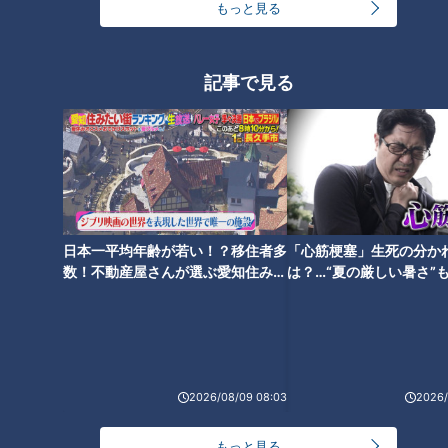
もっと見る
せん』としっかり詐欺を主張されていました」（Cさん）
氏田「来ている人多いと思いますから気をつけないと」
記事で見る
用心深く年金事務所にまで確認したCさん。わからない時は、
公的機関に確認するのが一番です。
警察官と名乗られ…
日本一平均年齢が若い！？移住者多
「心筋梗塞」生死の分か
「この前警察から電話が入り名乗っているうちに、旦那か息
数！不動産屋さんが選ぶ愛知住みた
は？…“夏の厳しい暑さ”
い街ランキング1位は？
に！発症前のキケンなサ
子、何悪いことしたんだとパニックになりましたが、結局、車
法
庫証明の確認だっただけでした。警察と言われただけで冷静な
判断ができない」（Dさん）
2026/08/09 08:03
2026/
北野「車に乗ってて何も悪いことしてないのに、パトカーが横
につくと誰でも緊張しますよね」
もっと見る