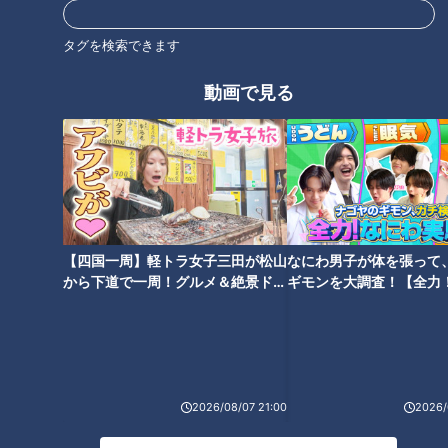
e-Taxでも「e-Taxを装った不審なメール等にご注意くださ
い」と注意喚起しています。
タグを検索できます
動画で見る
年金事務所からのメール
「先日、『年金情報とマイナンバーが連携されていたために、
4月から年金支給に影響が出るかもしれないため、3月31日ま
で下記URLから連携手続きしてください』とメールがきまし
た。
【四国一周】軽トラ女子三田が松山
なにわ男子が体を張って
から下道で一周！グルメ＆絶景ドラ
ギモンを大調査！【全力
私はいまだにマイナンバーカードを持っていないため、当然連
イブ⑳
験部～ナゴヤのギモン、
～】
携されていません。詐欺かもしれないという心配は拭えませ
ん。
年金事務所に電話で問い合わせたところ『メールで連絡するこ
2026/08/07 21:00
2026/
とは絶対ありません。なにせメールアドレスを知る術がありま