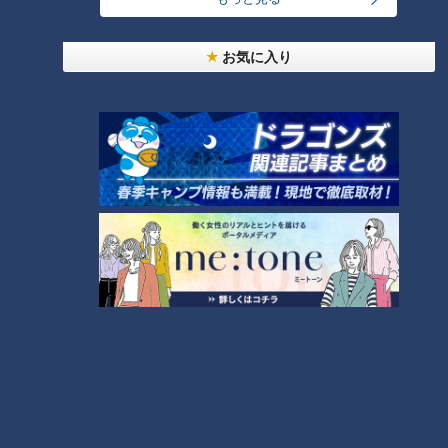
警察と聞くと、何も悪いことをしていなくてもなぜか慌ててし
お気に入り
まうのは共通の心理。そこにつけこんでくる詐欺は本当に質が
悪いです。
逮捕状サギ
「以前、友人のところに警察から『あなたに逮捕状が出ていま
す』と電話があったそうです。
その友人は、ため息まじりに、『今どきの警察は逮捕する前に
連絡をくれるんですね、親切だな、自首します』、と言って電
話を切ったそうです」（Eさん）
氏田「いろんなことわかった上のやりとりですね。自首します
（笑）」