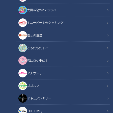
「もうすぐ一日警察署長になると思います（笑）」と報告しま
太田×石井のデララバ
した。4月17日の放送では詐欺の手口を報告する投稿を、北野
と氏田朋子が紹介します。
キユーピー３分クッキング
関連リンク
この記事をradiko（ラジコ）で聴く
道との遭遇
ともだちたまご
INDEX
懸賞サギ
恋はロケ中に！
e-Taxからのメール
年金事務所からのメール
アナウンサー
警察官と名乗られ…
逮捕状サギ
ゴゴスマ
自転車青切符サギ
オススメ関連コンテンツ
ドキュメンタリー
THE TIME,