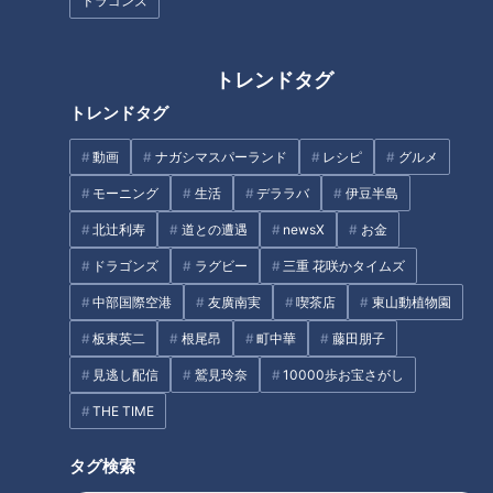
ドラゴンズ
こういう手口の詐欺は昔からあります。それがオンラインに変
わったのでしょう。
トレンドタグ
トレンドタグ
e-Taxからのメール
動画
ナガシマスパーランド
レシピ
グルメ
「私のメールアドレスにe-Tax税務署から未納税金のお知らせ
モーニング
生活
デララバ
伊豆半島
というメールが、4月14日と昨日の2回届きました。納付期限
北辻利寿
道との遭遇
newsX
お金
は4月16日。だいたいこの2年ほど医療費控除も何もやってい
ドラゴンズ
ラグビー
三重 花咲かタイムズ
ません。
来るならハガキで前もって来るし、国税庁が税金の納付に『契
中部国際空港
友廣南実
喫茶店
東山動植物園
約』なんて言葉使うはずもありません。即効迷惑メールとして
板東英二
根尾昂
町中華
藤田朋子
登録、削除しました。他の方たちも受信されていたら気にしな
見逃し配信
鷲見玲奈
10000歩お宝さがし
いでくださいよ」（Bさん）
THE TIME
氏田「そういう時期だからこそですね」
タグ検索