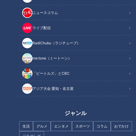
懸賞サギ
ニュースコラム
「懸賞好きな私。Xで当落3名に上がってきたので、当選にア
ライブ配信
クセスしたら、まずPayPay300円はすぐもらえました。その
後、ミッション参加者のふるさと納税をスクショクリアで
RadiChubu（ラジチューブ）
1500円。
me:tone（ミートーン）
次はLINEグループ作り3人で協力し最高2万円。LINEグループ
「ビートルズ」とCBC
を早速始めようとした方がいましたが、PayPayはすぐもらえ
たので怪しい感じがして、『怪しいのでやめます』とLINEし
アジア大会 愛知・名古屋
た途端ブロックされました」（Aさん）
氏田「はー。そこまでは渡すんですね」
ジャンル
北野「これは釣りですから」
生活
グルメ
エンタメ
スポーツ
コラム
おでかけ