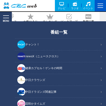
テレビ
ラジオ
イベント
MENU
ニュース
お気に入り
ランキング
ピックアップ
新着記事
CBC MAGAZINE
番組一覧
メールでも電話でも。これって詐欺？
2026/04/20 06:04
チャント！
newsX（ニュースクロス）
RadiChubu（ラジチューブ）
健康カプセル！ゲンキの時間
北野誠のズバリ
中日クラウンズ
ニセ警察官、投資サギなど、いろいろな詐欺を取り上げてきた
ＣＢＣラジオ『北野誠のズバリ』。先日パーソナリティの北野
中日ドラゴンズ関連記事
誠は、番組イベントで会った警察関係者から「これだけしっか
りと詐欺の啓蒙をしている番組はない」と褒められたそう。
花咲かタイムズ