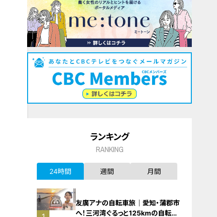
ランキング
RANKING
24時間
週間
月間
友廣アナの自転車旅｜愛知・蒲郡市
へ！三河湾ぐるっと125kmの自転車
1