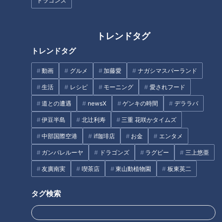
ドラゴンズ
起業から商品開発までの道のり
高校生でありながら、どのようにして起業に至ったのかも大き
トレンドタグ
なポイントです。
トレンドタグ
名古屋・鶴舞にあるスタートアップ支援拠点「STATION Ai」
の存在を挙げ、そこを見学したことで起業家への憧れが生まれ
動画
グルメ
加藤愛
ナガシマスパーランド
ました。
生活
レシピ
モーニング
愛されフード
さらに、2025年夏に実施された学生向けの起業家育成プログ
道との遭遇
newsX
ゲンキの時間
デララバ
ラムに参加し、最優秀賞を受賞。この経験を通じて、具体的な
伊豆半島
北辻利寿
三重 花咲かタイムズ
事業化へと進みます。
中部国際空港
if珈琲店
お金
エンタメ
商品開発では、同世代のリアルな悩みを重視しました。
ガンバレルーヤ
ドラゴンズ
ラグビー
三上悠亜
友廣南実
喫茶店
東山動植物園
板東英二
永岡「仲間とふたりで、一重まぶたや奥二重の学生およそ500
人にアンケートをとっている。すごい。ふたりでだよ」
タグ検索
調査の結果、「7割が色を乗せると腫れぼったくなる」という