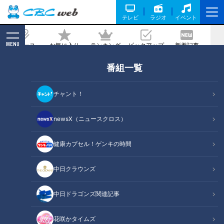
テレビ
ラジオ
イベント
MENU
ニュース
お気に入り
ランキング
ピックアップ
新着記事
CBC MAGAZINE
番組一覧
高校生が一重まぶたのコスメブランド立
ち上げ
チャント！
2026/03/20 06:01
newsX（ニュースクロス）
健康カプセル！ゲンキの時間
RadiChubu（ラジチューブ）
CBCラジオ #プラス！
中日クラウンズ
ルッキズムの強まりにより、自身の見た目にコンプレックスを
中日ドラゴンズ関連記事
抱きがちな現代。そんな中、名古屋市の高校2年生が一重まぶ
たコスメブランド「JYUNIHITOE」を誕生させようとしていま
花咲かタイムズ