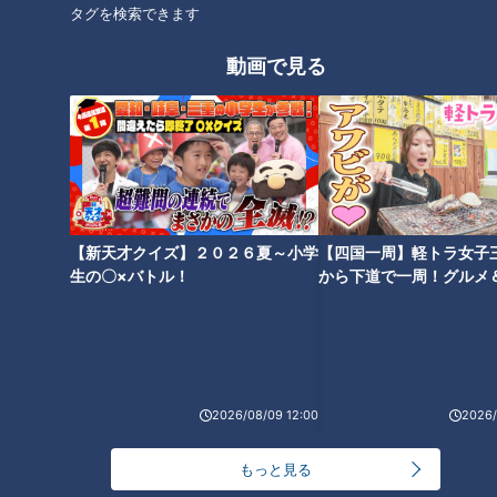
タグを検索できます
共通の課題が浮かび上がりました。
動画で見る
この課題を解決するため、美容専門学校の教員や学生の意見も
取り入れ、「一重まぶたの人は派手な色が似合う」という視点
を採用。
鮮やかなピンクとオレンジ系のアイシャドウパレットを開発し
ました。
ピンクには青みを加えるなど、腫れぼったく見えない工夫が施
【新天才クイズ】２０２６夏～小学
【四国一周】軽トラ女子
されており、一重まぶたに奥行きを与える設計になっていま
生の〇×バトル！
から下道で一周！グルメ
す。
イブ⑳
ブランド名は一重をマイナスではなく自由に楽しむという意味
を込めて「JYUNIHITOE」。
2026/08/09 12:00
2026/
永岡「コピーライトのセンスまである！」
もっと見る