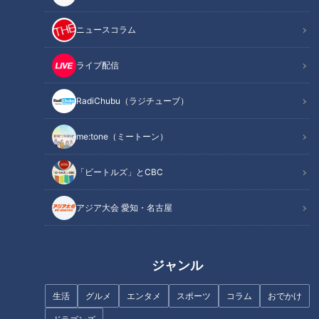
名古屋市の高校2年生が化粧品ブランドを立ち上げる。
ニュースコラム
そのきっかけは、その生徒の親友が抱いていた一重まぶたへの
コンプレックスだったといいます。
ライブ配信
さらにSNSでは、「一重は負け組」といった心ない言葉や、他
人と比べて自分を否定してしまう風潮があるとし、「今ルッキ
RadiChubu（ラジチューブ）
ズムはすごく問題になっている」と永岡は指摘しました。
me:tone（ミートーン）
そうした現状に対し、一重から二重にしなければならないとい
「ビートルズ」とCBC
う社会の流れは悔しいという思いが芽生えたといいます。
その結果「一重って美しいじゃないか」を見せる、ありのまま
アジア大会 愛知・名古屋
の自分を大切にするブランドを立ち上げる決意に至りました。
コンプレックスを否定するのではなく、個性として肯定する発
ジャンル
想が、今回の起業の根底にあります。
生活
グルメ
エンタメ
スポーツ
コラム
おでかけ