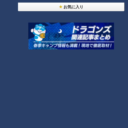
永岡「一重だから二重にしなきゃ理論でもないような感じも、
お気に入り
最近は余計に僕はしていたところで」
三浦「クールな方多いですもんね。アイシャドウとかみんなが
キラキラしたものだけど、一重の子だけ黒っぽいちょっとダー
クなものにして、すっごいクールにしてる子。個性があって、
目立つ」
かつてはネガティブに捉えられがちだった特徴が、今では魅力
として評価される場面も増えているようです。
若い世代を支える名古屋の環境
今回の話題で永岡が強く印象に残ったのは、高校2年生で実際
に行動に移したことでした。