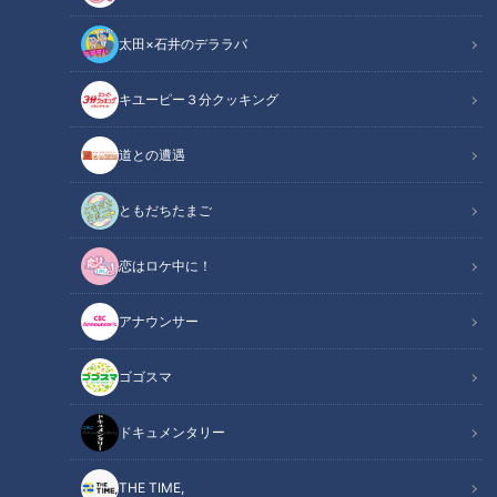
す。3月18日の『ＣＢＣラジオ #プラス！』では、永岡歩アナ
太田×石井のデララバ
ウンサーと三浦優奈が中日新聞の記事を基にこの話題を取り上
げました。
キユーピー３分クッキング
関連リンク
この記事をradiko（ラジコ）で聴く
道との遭遇
ともだちたまご
INDEX
恋はロケ中に！
きっかけは
起業から商品開発までの道のり
アナウンサー
美しさの価値観、変わってきてない？
若い世代を支える名古屋の環境
ゴゴスマ
オススメ関連コンテンツ
ドキュメンタリー
きっかけは
THE TIME,