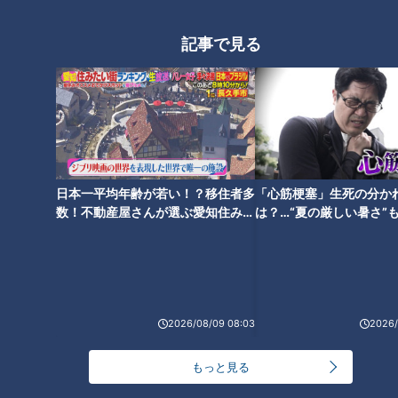
現在は製品化に向けてクラウドファンディングにも取り組んで
いるということです。
記事で見る
美しさの価値観、変わってきてない？
三浦はこの話題について、自身も奥二重であることに触れなが
ら、「鮮やかなピンクやオレンジは逆に腫れぼったく見えると
思っていたが、そういう色の方がいいという気づきになった」
日本一平均年齢が若い！？移住者多
「心筋梗塞」生死の分か
と語りました。
数！不動産屋さんが選ぶ愛知住みた
は？…“夏の厳しい暑さ”
固定観念にとらわれない発想が、新たな選択肢を広げていま
い街ランキング1位は？
に！発症前のキケンなサ
法
す。
一方永岡は、近年の美の価値観の変化にも言及します。
2026/08/09 08:03
2026/
韓国のアイドルや俳優を例に挙げ、一重や奥二重を武器にクー
ルビューティーとして見せる流れもあると語ります。
もっと見る