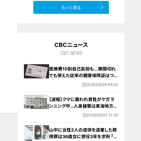
もっと見る
10
CBCニュース
CBC NEWS
医療費10割自己負担も… 期限切れ
でも使えた従来の健康保険証はつい
に終了 8月以降起こりうるマイナ保
2026/08/08 08:00
険証の“落とし穴” 注意すべき2つの
有効期限
【速報】クマに襲われ男性がケガ ラ
ンニング中…人身被害は東海地方で
今シーズン初めて 岐阜県高山市
2026/08/07 21:20
山中に女性2人の遺体を遺棄した罪
検察は36歳女に懲役3年を求刑 ｢遺