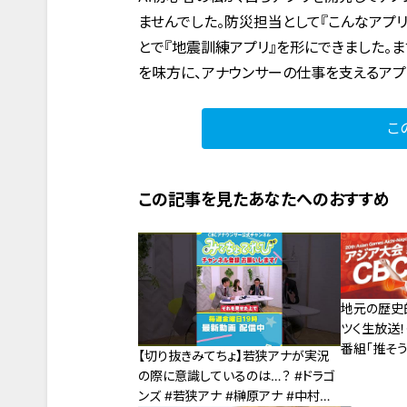
ませんでした。防災担当として『こんなアプ
とで『地震訓練アプリ』を形にできました。
を味方に、アナウンサーの仕事を支えるアプ
こ
この記事を見たあなたへのおすすめ
地元の歴史
ツく生放送
番組「推そ
【切り抜きみてちょ】若狭アナが実況
名古屋」９月
の際に意識しているのは…？ #ドラゴ
ンズ #若狭アナ #榊原アナ #中村ア