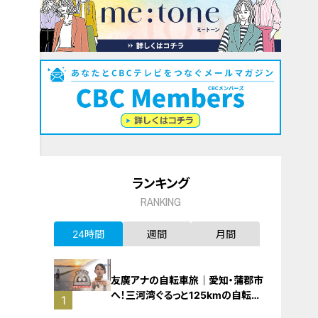
ランキング
RANKING
24時間
週間
月間
友廣アナの自転車旅｜愛知・蒲郡市
へ！三河湾ぐるっと125kmの自転車
1
旅！【チャント！特集】