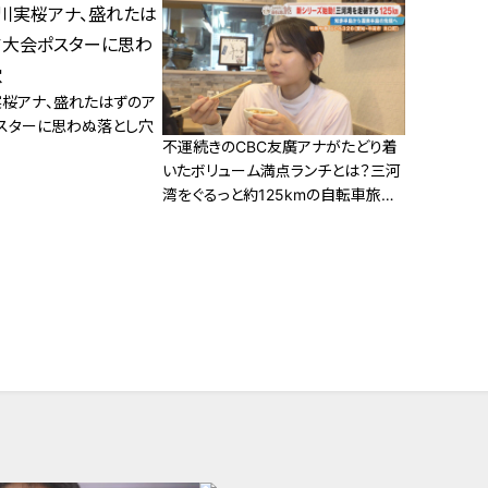
実桜アナ、盛れたはずのア
スターに思わぬ落とし穴
不運続きのCBC友廣アナがたどり着
いたボリューム満点ランチとは？三河
湾をぐるっと約125kmの自転車旅ス
タート！