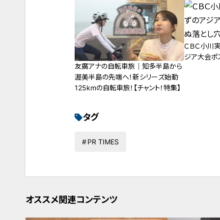
ナ #中日ドラゴンズ
ＣＢＣ小川
ジア大会ポ
友廣アナの自転車旅｜知多半島から
渥美半島の先端へ！新シリーズ始動
125kmの自転車旅！【チャント！特集】
タグ
PR TIMES
オススメ関連コンテンツ