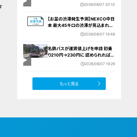
棄時に近くに居続けたこと自体が重
2026/08/07 20:10
す
要な寄与｣ 女は｢黙秘します｣弁護側
は無罪主張
【お盆の渋滞発生予測】NEXCO中日
本 最大45キロの渋滞が見込まれる
区間も… 中央道・東名・新東名・東名
2026/08/07 19:48
阪道・伊勢湾岸道・北陸道など 一覧
（8月7日～16日）
名鉄バスが運賃値上げを申請 初乗
り210円→230円に 認められれば
12月から全路線で平均1割程度の値
2026/08/07 19:26
上げへ 人件費増や燃料価格の高止
まりが理由
もっと見る