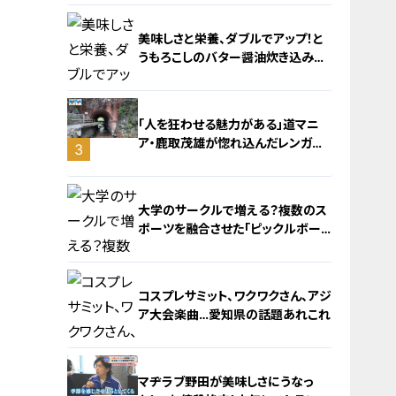
美味しさと栄養、ダブルでアップ！と
うもろこしのバター醤油炊き込みご
飯
「人を狂わせる魅力がある」道マニ
ア・鹿取茂雄が惚れ込んだレンガの
3
橋梁とは？未公開の道3選
2
大学のサークルで増える？複数のス
ポーツを融合させた「ピックルボー
ル」
コスプレサミット、ワクワクさん、アジ
ア大会楽曲…愛知県の話題あれこれ
4
マヂラブ野田が美味しさにうなっ