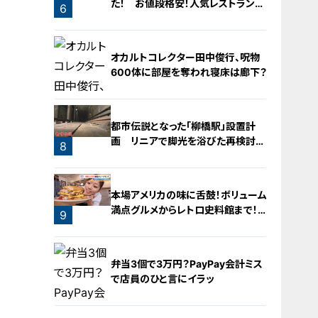
た！ お値段格安！人気レストランを
6
運営するのは『名古屋辻学園調理専
門学校』の生徒たち
5
オカルトコレクター田中俊行、呪物
600体に部屋を奪われ寝床は廊下？
都市伝説となった「柳橋駅」設置計
画 リニアで脚光を浴びた再検討の
8
機運
7
本場アメリカの味に舌鼓！ボリューム
満点グルメからレトロ史料館まで！
9
愛知・東海市の感動スポット3選
弁当3個で3万円？PayPay会計ミス
で店員のひと言にイラッ