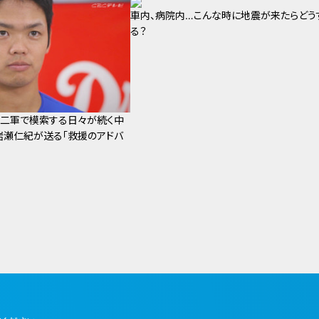
車内、病院内…こんな時に地震が来たらどう
る？
 二軍で模索する日々が続く中
瀬仁紀が送る「救援のアドバ