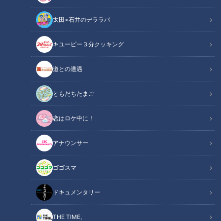
太田×石井のデララバ
キユーピー３分クッキング
アナウンサー
アナウンサーYouTube企画
道との遭遇
どこまで話してくれるか試してみたい。
ともだちたまご
【本編概要】
恋はロケ中に！
今回はお仕事の裏側編！番組前の準備としてメイク室で整える
アナウンサー
アナウンサー陣。ほとんど潜入することのない禁断？のメイク
室に柳沢アナが潜入しちゃいます！どんな準備をしている？衣
ゴゴスマ
装やメイクはどんな感じで…と思ったらやっぱりみんな喋り倒
していた！メイク室だからこそ展開されるアナウンサー達のト
ドキュメンタリー
ークをぜひご覧ください！
THE TIME,