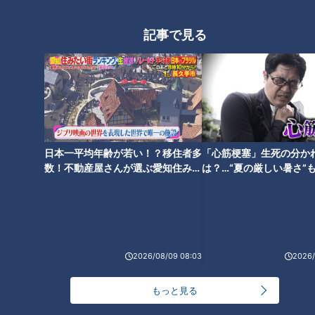
田健太投手からの金言があった
指導者の力
から？
記事で見る
竜のドラフト10年史（7）～清
【切り抜きみてちょ】男性アナ
宮ドラフトで竜の指名は即戦力
ウンサーの中でも全国で1，2位
右腕・2017年
くらい身長が高い？ #松本アナ
日本一平均年齢が若い！？移住者多
「心筋梗塞」生死の分か
数！不動産屋さんが選ぶ愛知住みた
は？…“夏の厳しい暑さ”
#高身長 #アナウンサー
い街ランキング1位は？
に！発症前のキケンなサ
法
2026/08/09 08:03
2026/
ラジオ番組内で結婚を発表！な
「成長できたのは昨年の経験が
のに婚姻届は半年間持ったま
あったから」若き竜の左腕・金
もっと見る
ま？小高アナが入社時の思い出
丸夢斗 進化を支える“真逆”の考
を語る！
えとは