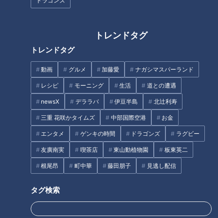
ドラゴンズ
------------------------------------------------------------
-----------
トレンドタグ
#みてちょてれび #CBC #小川アナ #若狭アナ #友廣アナ #柳沢
トレンドタグ
アナ #メイク室
動画
グルメ
加藤愛
ナガシマスパーランド
【関連リンク】
レシピ
モーニング
生活
道との遭遇
🎤「CBCアナウンサー」公式サイト
newsX
デララバ
伊豆半島
北辻利寿
https://hicbc.com/announcer/
三重 花咲かタイムズ
中部国際空港
お金
🎤「CBCアナウンサー」公式X(旧Twitter)
エンタメ
ゲンキの時間
ドラゴンズ
ラグビー
https://twitter.com/cbc_announcer
🎤「CBCアナウンサー」公式Instagram
友廣南実
喫茶店
東山動植物園
板東英二
https://www.instagram.com/cbc.announcer/
根尾昂
町中華
藤田朋子
見逃し配信
CBCテレビLINE公式アカウント
https://lin.ee/25iffnNj
タグ検索
------------------------------------------------------------