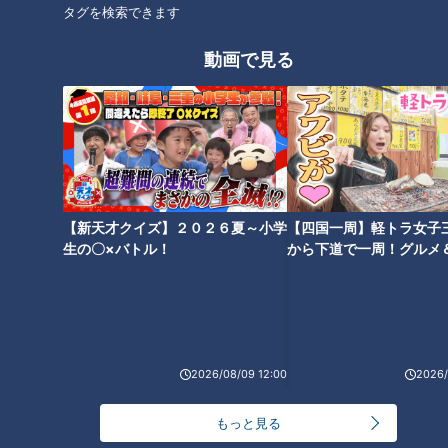
タグを検索できます
-----------
この動画はCBCアナウンサーが、番組を離れて自由な立場で
動画で見る
撮影しているものでCBCテレビの意見を代弁しているもので
はありません。但し、動画はCBCテレビ番組基準に準拠して
制作しています。
https://hicbc.com/tv/corporation/banshin/kijun.htm
この記事の画像を見る
【新天才クイズ】２０２６夏～小学
【四国一周】軽トラ女子
生の〇×バトル！
から下道で一周！グルメ
この記事を見たあなたへのおすすめ
イブ⑳
2026/08/09 12:00
2026/
もっと見る
ドラ高橋宏斗投手の自己採点は
ドラゴンズ黄金期を支えた個の
「６０点」規定投球回到達は前
力と10%の底上げの裏にあった