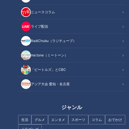
■チャンネル登録・コメント＆グッドボタンもよろしくお願い
します！■
ニュースコラム
------------------------------------------------------------
-----------
ライブ配信
【動画もみてちょ】
https://youtu.be/3dWphrzo_jc
RadiChubu（ラジチューブ）
https://youtu.be/RLYFxGEiGKw
me:tone（ミートーン）
https://youtu.be/7VWbilphDZA
https://youtu.be/9PzD0ngqa9Q
「ビートルズ」とCBC
【再生リストもみてちょ】
アジア大会 愛知・名古屋
https://www.youtube.com/playlist?
list=PLOn6VYLd8F5fBGV51lso1ywzO1vVcRxQX
https://www.youtube.com/playlist?
ジャンル
list=PLOn6VYLd8F5cr4djmdetqLNW_oCYi79TD
https://www.youtube.com/playlist?
生活
グルメ
エンタメ
スポーツ
コラム
おでかけ
list=PLOn6VYLd8F5eBRa_2xyh647CNQFDZykkJ