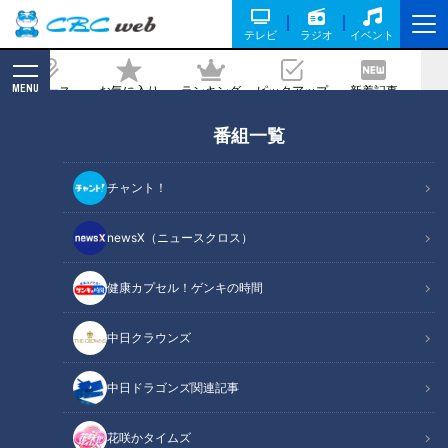
テレビ
ラジオ
イベント
MENU
ニュース
お気に入り
ランキング
ピックアップ
新着記事
CBC MAGAZINE
番組一覧
【切り抜きみてちょ】お姉ちゃんとわん
ぱくな弟 #古川アナ #瀧川アナ #アニメ
チャント！
#アガルアニメ #春アニメ
newsX（ニュースクロス）
2026/06/04 17:44
健康カプセル！ゲンキの時間
中日クラウンズ
中日ドラゴンズ関連記事
花咲かタイムズ