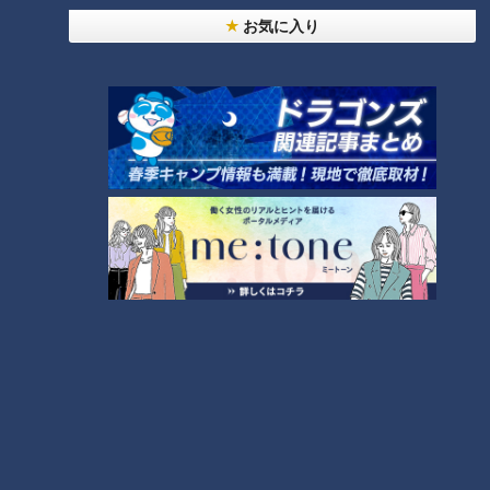
タグ
お気に入り
動画
アナウンサー
古川枝里子
瀧川幸樹
番組紹介
アナウンサー
アナウンサーYouTube企画
ホームページ
公式サイト
オススメ関連コンテンツ