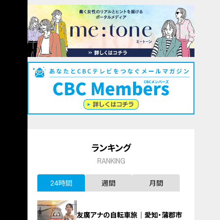
ランキング
RANKING
24時間
週間
月間
友廣アナの自転車旅｜愛知・蒲郡市