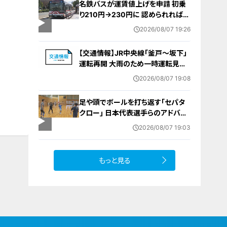
名鉄バスが運賃値上げを申請 初乗
り210円→230円に 認められれば
12月から全路線で平均1割程度の値
2026/08/07 19:26
上げへ 人件費増や燃料価格の高止
まりが理由
【交通情報】JR中央線「釜戸～坂下」
運転再開 大雨のため一時運転見合
わせ
2026/08/07 19:08
足や頭でボールを打ち返す｢セパタ
クロー｣ 日本代表選手らのアドバイ
ス受けて子どもたちが挑戦 愛知･北
2026/08/07 19:03
名古屋市【アジア大会 愛知･名古屋
2026】
もっと見る