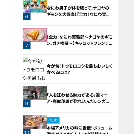
なにわ男子が体を張って、ナゴヤの
ギモンを大調査！【全力！なにわ実験
6
部～ナゴヤのギモン、ガチ検証～】
5
【全力！なにわ実験部～ナゴヤのギモ
ン、ガチ検証～】キャロットフレンチ
7
ロースト
今が旬！トウモロコシを最もおいしく
食べるには？
「人を狂わせる魅力がある」道マニ
ア・鹿取茂雄が惚れ込んだレンガの
8
9
橋梁とは？未公開の道3選
NEW
本場アメリカの味に舌鼓！ボリューム
10