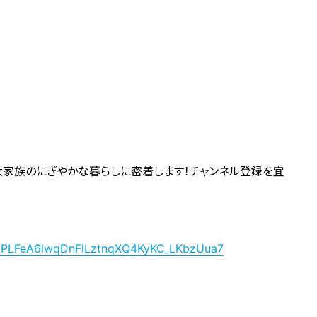
大家族のにぎやかな暮らしに密着します！チャンネル登録を宜
ist=PLFeA6lwqDnFlLztnqXQ4KyKC_LKbzUua7
社