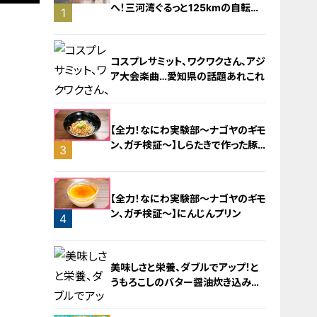
へ！三河湾ぐるっと125kmの自転車
1
旅！【チャント！特集】
コスプレサミット、ワクワクさん、アジ
ア大会楽曲…愛知県の話題あれこれ
【全力！なにわ実験部～ナゴヤのギモ
ン、ガチ検証～】しらたきで作った豚
3
バラミンチの油そば
2
【全力！なにわ実験部～ナゴヤのギモ
ン、ガチ検証～】にんじんプリン
4
美味しさと栄養、ダブルでアップ！と
うもろこしのバター醤油炊き込みご
飯