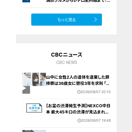
満点グルメからレトロ史料館まで！
愛知・東海市の感動スポット3選
もっと見る
CBCニュース
CBC NEWS
山中に女性2人の遺体を遺棄した罪
検察は36歳女に懲役3年を求刑 ｢遺
棄時に近くに居続けたこと自体が重
2026/08/07 20:10
要な寄与｣ 女は｢黙秘します｣弁護側
は無罪主張
【お盆の渋滞発生予測】NEXCO中日
本 最大45キロの渋滞が見込まれる
区間も… 中央道・東名・新東名・東名
2026/08/07 19:48
阪道・伊勢湾岸道・北陸道など 一覧
（8月7日～16日）