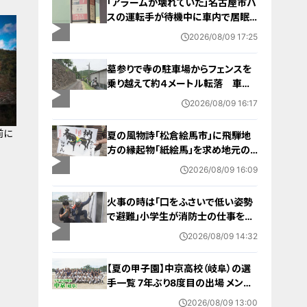
「アラームが壊れていた」名古屋市バ
スの運転手が待機中に車内で居眠
り 47分遅れで運行 金山～妙見
2026/08/09 17:25
町
墓参りで寺の駐車場からフェンスを
乗り越えて約４メートル転落 車に
乗っていた家族３人けが 岐阜・山
2026/08/09 16:17
県市
前に
夏の風物詩「松倉絵馬市」に飛騨地
方の縁起物「紙絵馬」を求め地元の
人や観光客が訪れる 幸せが駆け込
2026/08/09 16:09
むように
火事の時は「口をふさいで低い姿勢
で避難」小学生が消防士の仕事を体
験 三重・津市
2026/08/09 14:32
【夏の甲子園】中京高校（岐阜）の選
手一覧 7年ぶり8度目の出場 メンバ
ー・出身中学・特徴は？高校野球
2026/08/09 13:00