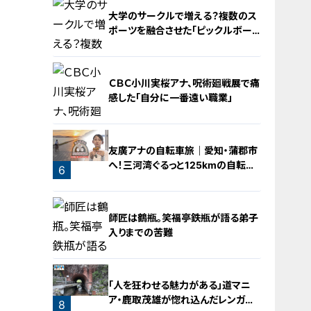
大学のサークルで増える？複数のス
ポーツを融合させた「ピックルボー
ル」
ＣＢＣ小川実桜アナ、呪術廻戦展で痛
感した「自分に一番遠い職業」
4
友廣アナの自転車旅｜愛知・蒲郡市
へ！三河湾ぐるっと125kmの自転車
6
旅！【チャント！特集】
5
師匠は鶴瓶。笑福亭鉄瓶が語る弟子
入りまでの苦難
「人を狂わせる魅力がある」道マニ
ア・鹿取茂雄が惚れ込んだレンガの
7
8