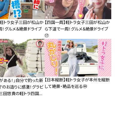
】軽トラ女子三田が松山か
【四国一周】軽トラ女子三田が松山か
周！グルメ＆絶景ドライブ
ら下道で一周！グルメ＆絶景ドライブ
⑰
【日本縦断】軽トラ女子が本州を縦断
がある！」自分で釣った新
して絶景・絶品を巡る㊹
”のお造りに感激！グラビ
・三田悠貴の軽トラ四国一