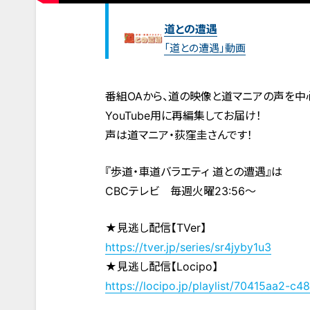
道との遭遇
「道との遭遇」動画
番組OAから、道の映像と道マニアの声を中
YouTube用に再編集してお届け！
声は道マニア・荻窪圭さんです！
『歩道・車道バラエティ 道との遭遇』は
CBCテレビ 毎週火曜23:56～
★見逃し配信【TVer】
https://tver.jp/series/sr4jyby1u3
★見逃し配信【Locipo】
https://locipo.jp/playlist/70415aa2-