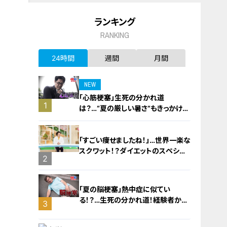
ランキング
RANKING
24時間
週間
月間
NEW
「心筋梗塞」生死の分かれ道
1
は？…“夏の厳しい暑さ”もきっかけ
に！発症前のキケンなサインと対処
法
「すごい痩せましたね！」…世界一楽な
スクワット！？ダイエットのスペシャ
2
リストに学ぶ「無理なくやせる方法」
「夏の脳梗塞」熱中症に似てい
る！？…生死の分かれ道！経験者から
3
学ぶ“発症時の身体の異変”