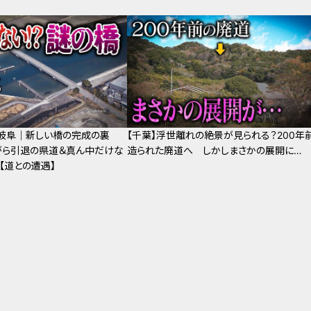
・岐阜｜新しい橋の完成の裏
【千葉】浮世離れの絶景が見られる？200年
がら引退の県道＆真ん中だけな
造られた廃道へ しかしまさかの展開に…
【道との遭遇】