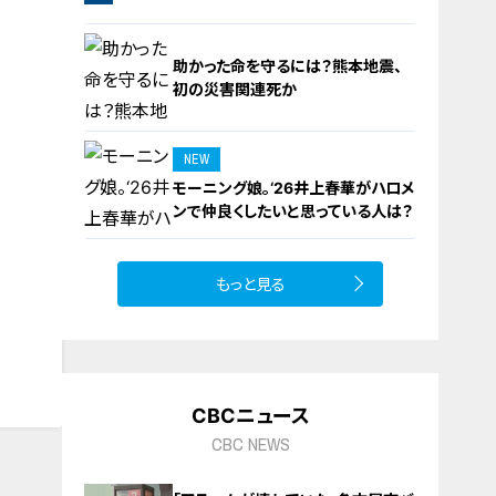
橋梁とは？未公開の道3選
助かった命を守るには？熊本地震、
初の災害関連死か
NEW
モーニング娘。‘26井上春華がハロメ
9
ンで仲良くしたいと思っている人は？
もっと見る
10
CBCニュース
CBC NEWS