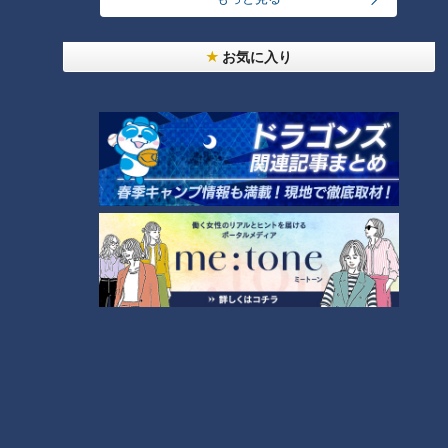
【11人大家族上田家】夏を満喫
【大家族ママのリフォーム
大家族旅行！そうめん4000グ
DIY】劇的変化！ついにリフォ
お気に入り
ラム爆食い！？
ーム完成！？
【11人大家族上田家】子どもた
【総集編】大家族・庄子家ママ
ちはしゃぎまくり！？家族旅行
×上田家ママがスーパー・CoCo
総集編！
壱＆マックで爆買い！？
【11人大家族が行く！】猛暑を