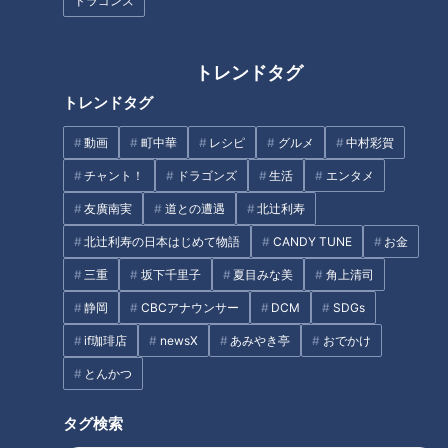
ドラゴンズ
にかくパワフル。
夫・正義さんとは再婚、正義さんは初婚で6人の子のパパに。
トレンドタグ
そんな正義さんが子供たち全員と一丸となって、ママ愛さんの
トレンドタグ
誕生日にサプライズを仕掛ける！
動画
町中華
レシピ
グルメ
中村彩賀
日頃から全力投球のママへ、感謝の気持ちを込めてあるものを
チャント！
ドラゴンズ
生活
エンタメ
製作。
友廣南実
道との遭遇
北辻利寿
ピンチを迎えつつも、最後まであきらめないパパと子供たちの
北辻利寿の日本はじめて物語
CANDY TUNE
お金
絆は深まっていく・・・！
三重
坂下千里子
夏目みな美
角上清司
＝＝＝＝＝＝＝＝＝＝＝＝＝＝＝＝＝＝＝＝＝＝＝＝＝＝＝＝
静岡
CBCアナウンサー
DCM
SDGs
＝＝＝＝
if珈琲店
newsX
あみやき亭
おでかけ
とんかつ
この記事の画像を見る
タグ検索
この記事を見たあなたへのおすすめ