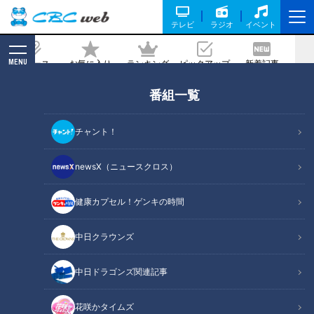
テレビ
ラジオ
イベント
MENU
ニュース
お気に入り
ランキング
ピックアップ
新着記事
CBC MAGAZINE
番組一覧
【期間限定再配信】地上波版大家族チャ
ンネル第五弾 愛知の子だくさんファミ
チャント！
リー 衝撃の夏ＳＰ（前編）
newsX（ニュースクロス）
2026/01/05 11:29
健康カプセル！ゲンキの時間
中日クラウンズ
中日ドラゴンズ関連記事
花咲かタイムズ