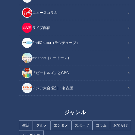
あらすじ
＝＝＝＝＝＝＝＝＝＝＝＝＝＝＝＝＝＝＝＝＝＝＝＝＝＝＝＝
ニュースコラム
＝＝
尾張旭在住、１男８女・１１人の 『上田家』
ライブ配信
１１人が２ＬＤＫで暮らす上田家。
お片付けがちょっぴり苦手なママ・英里さん、自宅の居間はモ
RadiChubu（ラジチューブ）
ノが溢れかえり大変なことに。
me:tone（ミートーン）
しかし・・・この夏、上田家が超衝撃のリフォームで全く別の
家に生まれ変わる！？
「ビートルズ」とCBC
しかも劇的リフォームの裏側には驚きの事実が！
アジア大会 愛知・名古屋
祝・リフォーム記念で爆買い＆ＢＢＱ、ご近所さんも集まって
自宅はまるでお祭り騒ぎ！？
豊橋在住、３男４女・９人の『大塚家』
ジャンル
大塚家の中心は、バリバリの名古屋弁で子供たちを一喝する最
強ママ愛さん。
生活
グルメ
エンタメ
スポーツ
コラム
おでかけ
ママ愛さんは、家事育児・仕事にミセスコンテスト挑戦と、と