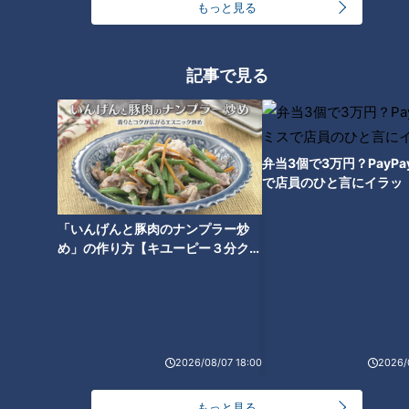
もっと見る
記事で見る
伊東、中村、谷繁が捕手の心得
パリオリンピックで金メダルを
を惜しみなく伝授！ 竜の正捕手
獲得した岡慎之助選手をはじ
を目指し、バズーカ加藤が日々
め、日本のトップアスリートた
牙を磨く！
ちが集結！「第78回全日本体操
弁当3個で3万円？PayP
タグ
団体選手権」「第78回全日本体
で店員のひと言にイラッ
操種目別選手権」をCBCテレビ
が2日連続でライブ配信！
動画
大家族
「いんげんと豚肉のナンプラー炒
め」の作り方【キユーピー３分クッ
キング】
オススメ関連コンテンツ
2026/08/07 18:00
2026/
もっと見る