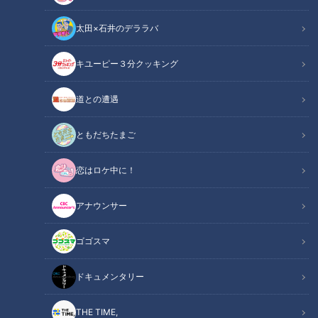
太田×石井のデララバ
キユーピー３分クッキング
大家族チャンネル
「大家族チャンネル」動画
道との遭遇
地上波版大家族チャンネル第五弾を再配信！
ともだちたまご
年末年始に是非ご覧ください！
恋はロケ中に！
＝＝＝＝＝＝＝＝＝＝＝＝＝＝＝＝＝＝＝＝＝＝＝＝＝＝＝＝
アナウンサー
＝＝
ゴゴスマ
【地上波版大家族チャンネル】ついに第五弾！
この夏、次から次へとありえない衝撃的な出来事が勃発！
ドキュメンタリー
（CBCテレビ：2023年8月19日放送）
THE TIME,