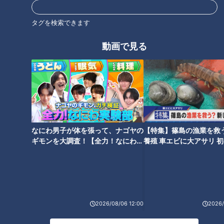
タグを検索できます
動画で見る
岐阜にマチュピチュが！？非日
たっくー＆ナナフシギのツイ
常を味わえる町、岐阜・揖斐川
跡！都市伝説 #13
町周辺を、あのお笑いクイーン
がぶらり旅
なにわ男子が体を張って、ナゴヤの
【特集】篠島の漁業を救
ギモンを大調査！【全力！なにわ実
養殖 車エビに大アサリ 
験部～ナゴヤのギモン、ガチ検証
【newsX】
～】
マヂラブ野田、デッドリフトで
「誰にでもミスはある！」客も
高校生と勝負！ 三重『亀山高
スタッフも“注文間違い”に寛容
校』の男子『ウエイトリフティ
なワケとは！？「注文をまちが
2026/08/06 12:00
2026/
ング部』 女性指導者の日本一
える料理店」 CBCドキュメンタ
の強豪校
リー