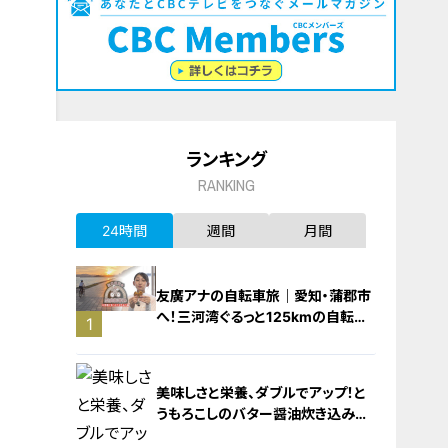
ランキング
RANKING
24時間
週間
月間
友廣アナの自転車旅｜愛知・蒲郡市
へ！三河湾ぐるっと125kmの自転車
1
旅！【チャント！特集】
美味しさと栄養、ダブルでアップ！と
うもろこしのバター醤油炊き込みご
飯