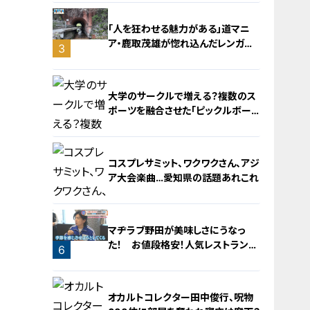
「人を狂わせる魅力がある」道マニ
ア・鹿取茂雄が惚れ込んだレンガの
3
橋梁とは？未公開の道3選
2
大学のサークルで増える？複数のス
ポーツを融合させた「ピックルボー
ル」
コスプレサミット、ワクワクさん、アジ
ア大会楽曲…愛知県の話題あれこれ
4
マヂラブ野田が美味しさにうなっ
た！ お値段格安！人気レストランを
6
運営するのは『名古屋辻学園調理専
門学校』の生徒たち
5
オカルトコレクター田中俊行、呪物