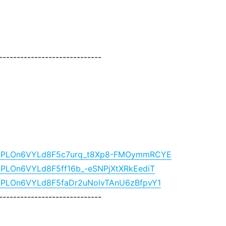
-----------------------------
list=PLOn6VYLd8F5c7urq_t8Xp8-FMOymmRCYE
st=PLOn6VYLd8F5ff16b_-eSNPjXtXRkEediT
ist=PLOn6VYLd8F5faDr2uNolvTAnU6zBfpvY1
-----------------------------