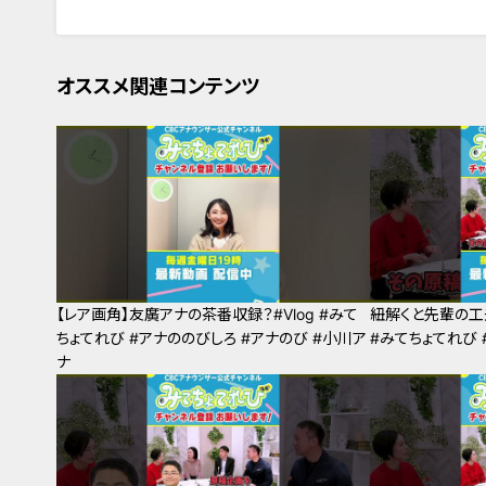
オススメ関連コンテンツ
【レア画角】友廣アナの茶番収録？#Vlog #みて
紐解くと先輩の工
ちょてれび #アナののびしろ #アナのび #小川ア
#みてちょてれび 
ナ