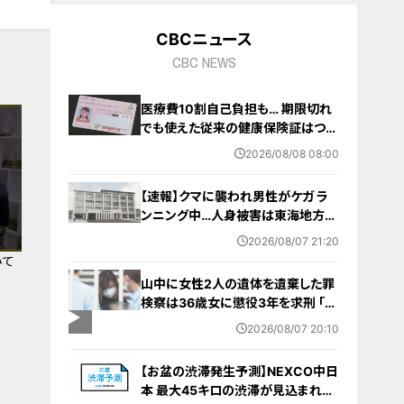
CBCニュース
CBC NEWS
医療費10割自己負担も… 期限切れ
でも使えた従来の健康保険証はつい
に終了 8月以降起こりうるマイナ保
2026/08/08 08:00
険証の“落とし穴” 注意すべき2つの
有効期限
【速報】クマに襲われ男性がケガ ラ
ンニング中…人身被害は東海地方で
今シーズン初めて 岐阜県高山市
2026/08/07 21:20
みて
山中に女性2人の遺体を遺棄した罪
検察は36歳女に懲役3年を求刑 ｢遺
棄時に近くに居続けたこと自体が重
2026/08/07 20:10
要な寄与｣ 女は｢黙秘します｣弁護側
は無罪主張
【お盆の渋滞発生予測】NEXCO中日
本 最大45キロの渋滞が見込まれる