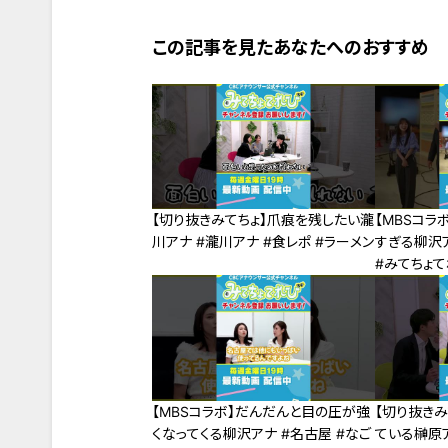
この記事を見たあなたへのおすすめ
【切り抜きみてちょ】爪痕を残したい瀧
【MBSコラ
川アナ #瀧川アナ #食レポ #ラーメン
すぎる柳沢
#みてちょてれび #
レビ #柳沢
【MBSコラボ】だんだんと目の圧が強
【切り抜きみ
くなってくる柳沢アナ #名古屋 #なご
ている榊原ア