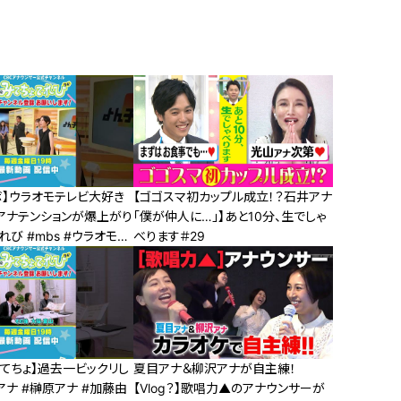
ボ】ウラオモテレビ大好き
【ゴゴスマ初カップル成立！？石井アナ
アナテンションが爆上がり
「僕が仲人に…」】あと10分、生でしゃ
mbs #ウラオモテ
べります＃29
アナ
てちょ】過去一ビックリし
夏目アナ＆柳沢アナが自主練！
ナ #榊原アナ #加藤由
【Vlog？】歌唱力▲のアナウンサーが