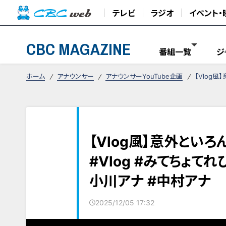
テレビ
ラジオ
イベント・
CBC MAGAZINE
番組一覧
ジ
ホーム
アナウンサー
アナウンサーYouTube企画
【Vlog風
【Vlog風】意外とい
#Vlog #みてちょて
小川アナ #中村アナ
2025/12/05 17:32