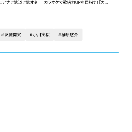
上アナ #鉄道 #鉄オタ
カラオケで歌唱力UPを目指す！【カラ
オケで歌ってみた】
友廣南実
小川実桜
榊原悠介