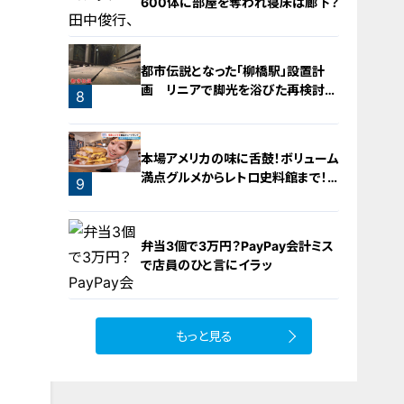
600体に部屋を奪われ寝床は廊下？
都市伝説となった「柳橋駅」設置計
画 リニアで脚光を浴びた再検討の
8
機運
7
本場アメリカの味に舌鼓！ボリューム
満点グルメからレトロ史料館まで！
9
愛知・東海市の感動スポット3選
弁当3個で3万円？PayPay会計ミス
で店員のひと言にイラッ
もっと見る
10