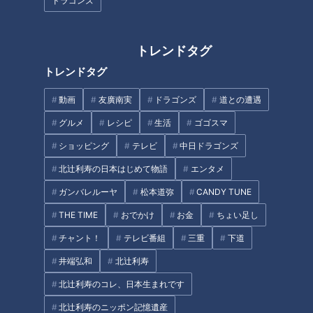
ドラゴンズ
トレンドタグ
出場チーム
トレンドタグ
【中部実業団連盟 出場チーム】
動画
友廣南実
ドラゴンズ
道との遭遇
トヨタ紡織A / トヨタ自動車A / トーエネック / 愛知製鋼 / NTN
グルメ
レシピ
生活
ゴゴスマ
/ 愛三工業 / 中央発條 / 御殿場滝ケ原自衛隊 / I.A.R.C
ショッピング
テレビ
中日ドラゴンズ
【北陸実業団連盟 出場チーム】
北辻利寿の日本はじめて物語
エンタメ
YKK / セキノ興産 / Finth / 高田自衛隊
ガンバレルーヤ
松本道弥
CANDY TUNE
【オープン参加】
THE TIME
おでかけ
お金
ちょい足し
トヨタ紡織B / トヨタ自動車B / 中部連盟選抜 / 中京大学
チャント！
テレビ番組
三重
下道
井端弘和
北辻利寿
北辻利寿のコレ、日本生まれです
【第7区】最終結果速報（中部実業団）
北辻利寿のニッポン記憶遺産