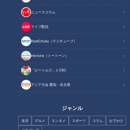
出場チーム
ニュースコラム
【第7区】最終結果速報（中部実業団）
【第7区】最終結果速報（北陸実業団）
ライブ配信
【第6区】結果速報（中部実業団）
【第6区】結果速報（北陸実業団）
RadiChubu（ラジチューブ）
【第5区】結果速報（中部実業団）
【第5区】結果速報（北陸実業団）
me:tone（ミートーン）
【第4区】結果速報（中部実業団）
【第4区】結果速報（北陸実業団）
「ビートルズ」とCBC
【第3区】結果速報（中部実業団）
【第3区】結果速報（北陸実業団）
アジア大会 愛知・名古屋
【第2区】結果速報（中部実業団）
【第2区】結果速報（北陸実業団）
【第1区】結果速報（中部実業団）
ジャンル
【第1区】結果速報（北陸実業団）
第65回中部・第55回北陸実業団駅伝 最終オーダー
生活
グルメ
エンタメ
スポーツ
コラム
おでかけ
オススメ関連コンテンツ