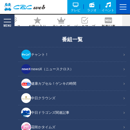
テレビ
ラジオ
イベント
MENU
ニュース
お気に入り
ランキング
ピックアップ
新着記事
CBC MAGAZINE
番組一覧
【結果速報！】第65回中部・第55回北
陸実業団対抗駅伝競走大会 優勝の行方
チャント！
は！？
newsX（ニュースクロス）
2025/11/09 09:54
健康カプセル！ゲンキの時間
中日クラウンズ
中日ドラゴンズ関連記事
花咲かタイムズ