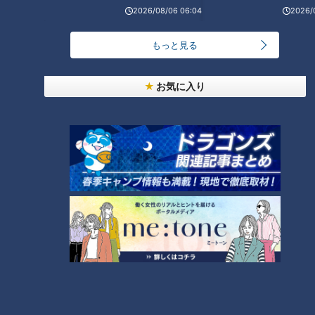
7位 トーエネック 3時間25分40秒 (区間25分06秒)
2026/08/06 06:04
2026/
8位 御殿場滝ケ原自衛隊 繰 3時間37分52秒 (区間27分08
もっと見る
秒)
9位 I.A.R.C 繰 3時間45分00秒 (区間26分02秒)
オープン参加 トヨタ紡織B 3時間22分49秒 (区間25分01
お気に入り
秒)
オープン参加 トヨタ自動車B 3時間26分27秒 (区間26分
03秒)
オープン参加 中部連盟選抜 3時間29分43秒 (区間25分18
秒)
【第6区】結果速報（北陸実業団）
1位 ＹＫＫ 3時間24分58秒 (区間25分21秒)
2位 セキノ興産 3時間25分56秒 (区間25分23秒)
3位 Finth 繰 3時間34分27秒 (区間26分20秒)