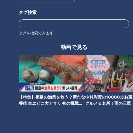
1位 トヨタ紡織A 3時間54分00秒 (区間34分08秒)
2位 トヨタ自動車A 3時間54分57秒 (区間34分22秒)
タグ検索
3位 愛三工業 3時間56分12秒 (区間34分40秒)
4位 愛知製鋼 3時間57分33秒 (区間34分47秒)
タグを検索できます
5位 中央発條 3時間57分40秒 (区間35分05秒)
6位 ＮＴＮ 3時間58分17秒 (区間35分32秒)
動画で見る
7位 トーエネック 4時間00分35秒 (区間34分55秒)
8位 御殿場滝ケ原自衛隊 繰 4時間16分05秒 (区間38分13
秒)
9位 I.A.R.C 繰 4時間24分23秒 (区間39分23秒)
オープン参加 トヨタ紡織B 3時間57分42秒 (区間34分53
秒)
【特集】篠島の漁業を救う？新たな
中村彩賀の10000歩お
オープン参加 トヨタ自動車B 4時間00分59秒 (区間34分
養殖 車エビに大アサリ 初の挑戦
グルメ＆名所！雨の三重
32秒)
【newsX】
でお宝探し【チャント！
オープン参加 中部連盟選抜 4時間06分17秒 (区間36分34
秒)