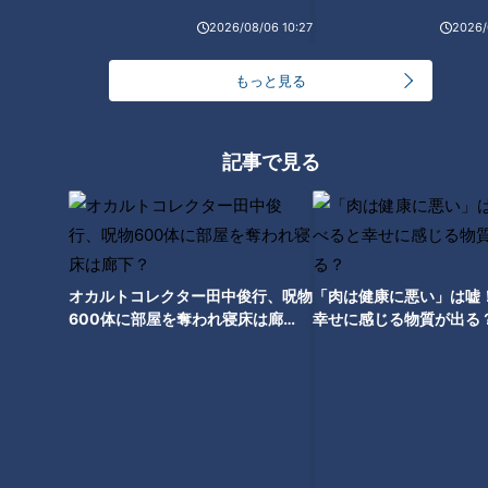
2026/08/06 10:27
2026/
【第7区】最終結果速報（北陸実業団）
もっと見る
1位 ＹＫＫ 4時間00分12秒 (区間35分14秒)
2位 セキノ興産 4時間01分00秒 (区間35分04秒)
3位 Finth 繰 4時間11分32秒 (区間37分05秒)
記事で見る
4位 高田自衛隊 繰 4時間13分47秒 (区間37分23秒)
【第6区】結果速報（中部実業団）
オカルトコレクター田中俊行、呪物
「肉は健康に悪い」は嘘
600体に部屋を奪われ寝床は廊
幸せに感じる物質が出る
1位 トヨタ紡織A 3時間19分52秒 (区間24分48秒)
下？
2位 トヨタ自動車A 3時間20分35秒 (区間25分25秒)
3位 愛三工業 3時間21分32秒 (区間24分53秒)
4位 中央発條 3時間22分35秒 (区間24分52秒)
5位 ＮＴＮ 3時間22分45秒 (区間25分07秒)
6位 愛知製鋼 3時間22分46秒 (区間25分27秒)