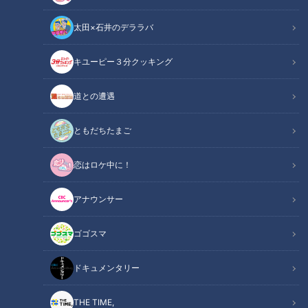
太田×石井のデララバ
キユーピー３分クッキング
LIVE配信
LIVE配信アーカイブ
道との遭遇
第65回中部・第55回北陸実業団対抗駅伝競走大会が本日9時に
ともだちたまご
スタートしました。中部実業団連盟から9チーム、北陸実業団
恋はロケ中に！
連盟から4チームが出場し、トヨタ自動車A、トヨタ紡織A、愛
三工業、YKKなど強豪チームが7区間を走りました。
アナウンサー
【配信】優勝の行方は！？熱戦の様子はこちら
ゴゴスマ
関連リンク
から【第65回中部・第55回北陸実業団対抗駅
伝競走大会】
ドキュメンタリー
THE TIME,
INDEX