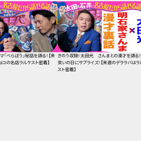
マ「べらぼう」秘話を語る！【来
きのう収録！太田光 さんまとの漫才を語る
ョコの名店ラルケスト密着】
笑いの日にサプライズ！【来週のデララバはラ
スト密着】