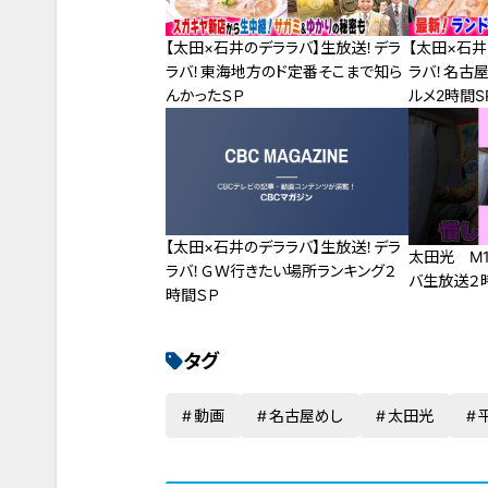
【太田×石井のデララバ】生放送！デラ
【太田×石井
ラバ！東海地方のド定番そこまで知ら
ラバ！名古
んかったＳＰ
ルメ2時間S
【太田×石井のデララバ】生放送！デラ
太田光 M1
ラバ！ＧＷ行きたい場所ランキング２
バ生放送２時
時間ＳＰ
タグ
動画
名古屋めし
太田光