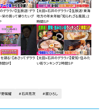
のデララバ】生放送！デラ
【太田×石井のデララバ】生放送！東海
屋・栄の買って帰りたいグ
地方の年末年始「知られざる風習」２
P
時間ＳＰ
を語る！【あさってデララ
【太田×石井のデララバ】愛知・住みた
間SP】
い街ランキング２時間ＳＰ
平野紫耀
石井亮次
舘ひろし