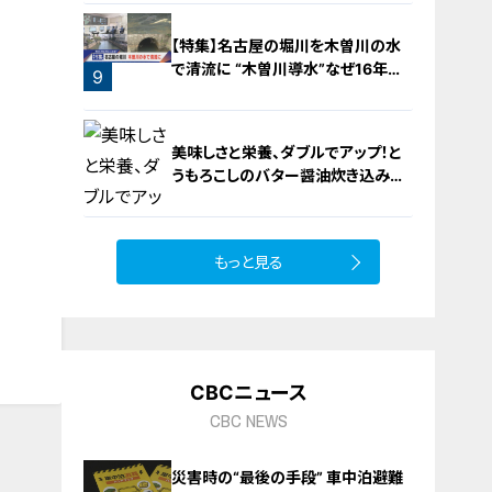
【特集】名古屋の堀川を木曽川の水
で清流に “木曽川導水”なぜ16年ぶ
9
り？【newsX】
美味しさと栄養、ダブルでアップ！と
うもろこしのバター醤油炊き込みご
飯
もっと見る
10
CBCニュース
CBC NEWS
災害時の“最後の手段” 車中泊避難