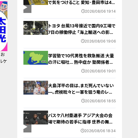
で気をつけること 愛知･豊田市は4年
前からマニュアル作成 最悪の場合
2026/08/06 19:14
死に至る｢エコノミークラス症候群｣
にならないために
トヨタ 台風13号接近で国内9工場で
7日の稼働停止 ｢海上輸送への影響
を踏まえ判断｣ 夏季連休明けの17日
2026/08/06 19:06
から再開予定
！お
学習塾で10代男性を救急搬送 大量
ルケ
の汗に嘔吐… 熱中症か 塾関係者が
消防に通報 名古屋
2026/08/06 19:01
大島洋平の目は、まだ死んでいない
―。虎視眈々と一軍を狙う竜のレジ
ェンドが明かした現状とドラゴンズ
2026/08/06 18:55
への思い
バスケ八村塁選手 アジア大会の会
場で期待の若手に指導 世界の舞台
で戦うために… 愛知国際アリーナ
2026/08/06 18:34