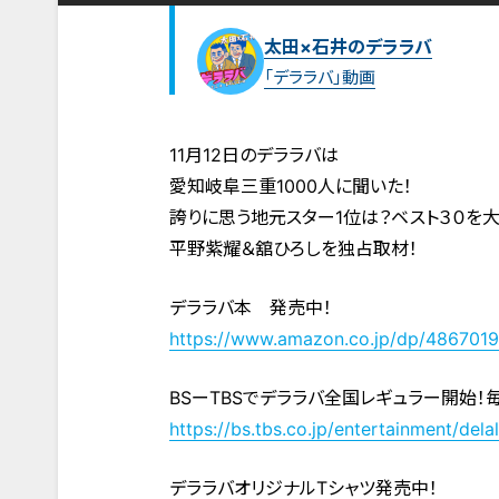
太田×石井のデララバ
「デララバ」動画
11月12日のデララバは
愛知岐阜三重1000人に聞いた！
誇りに思う地元スター1位は？ベスト３０を大
平野紫耀＆舘ひろしを独占取材！
デララバ本 発売中！
https://www.amazon.co.jp/dp/486701
BSーTBSでデララバ全国レギュラー開始！
https://bs.tbs.co.jp/entertainment/dela
デララバオリジナルTシャツ発売中！