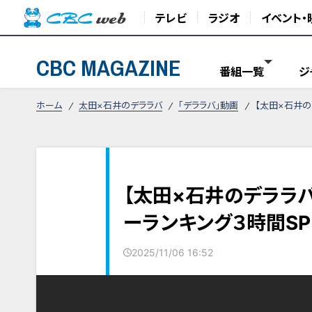
テレビ
ラジオ
イベント・
CBC MAGAZINE
番組一覧
ジ
ホーム
太田×石井のデララバ
「デララバ」動画
【太田×石井の
【太田×石井のデララ
ーランキング３時間SP
2025/11/06 16:52