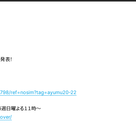
発表！
9798/ref=nosim?tag=ayumu20-22
毎週日曜よる１１時～
lover/