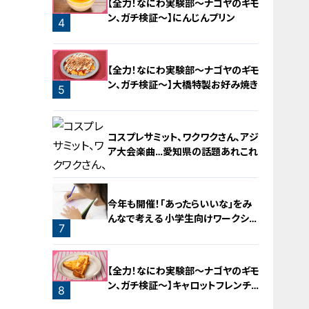
【全力！なにわ実験部～ナゴヤのギモ
ン、ガチ検証～】にんじんプリン
4
【全力！なにわ実験部～ナゴヤのギモ
ン、ガチ検証～】大橋特製お好み焼き
5
コスプレサミット、ワクワクさん、アジ
ア大会楽曲…愛知県の話題あれこれ
今年も開催！「あったらいいな」をみ
んなで考える 小学生向けワークショ
7
ップを大府市で開催
6
【全力！なにわ実験部～ナゴヤのギモ
ン、ガチ検証～】キャロットフレンチ
8
ロースト