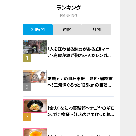
ランキング
RANKING
24時間
週間
月間
「人を狂わせる魅力がある」道マニ
ア・鹿取茂雄が惚れ込んだレンガの
1
橋梁とは？未公開の道3選
友廣アナの自転車旅｜愛知・蒲郡市
へ！三河湾ぐるっと125kmの自転車
2
旅！【チャント！特集】
【全力！なにわ実験部～ナゴヤのギモ
ン、ガチ検証～】しらたきで作った豚
3
バラミンチの油そば