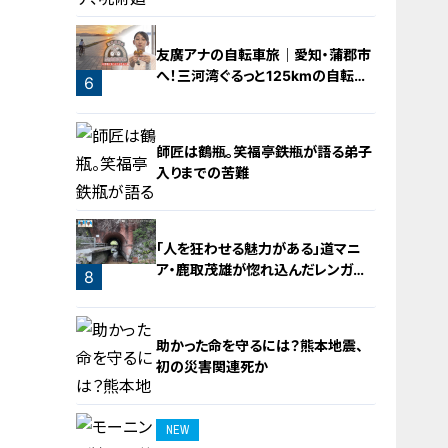
4
友廣アナの自転車旅｜愛知・蒲郡市
へ！三河湾ぐるっと125kmの自転車
6
旅！【チャント！特集】
5
師匠は鶴瓶。笑福亭鉄瓶が語る弟子
入りまでの苦難
「人を狂わせる魅力がある」道マニ
ア・鹿取茂雄が惚れ込んだレンガの
7
8
橋梁とは？未公開の道3選
助かった命を守るには？熊本地震、
初の災害関連死か
NEW