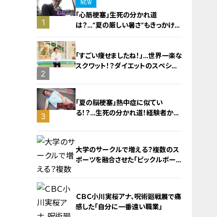
NEW
「心筋梗塞」生死の分かれ道
1
は？…“夏の厳しい暑さ”もきっかけ
に！発症前のキケンなサインと対処
法
「すごい痩せましたね！」…世界一楽な
スクワット！？ダイエットのスペシャ
2
リストに学ぶ「無理なくやせる方法」
「夏の脳梗塞」熱中症に似てい
る！？…生死の分かれ道！経験者から
3
学ぶ“発症時の身体の異変”
大学のサークルで増える？複数のス
ポーツを融合させた「ピックルボー
ル」
ＣＢＣ小川実桜アナ、呪術廻戦展で痛
感した「自分に一番遠い職業」