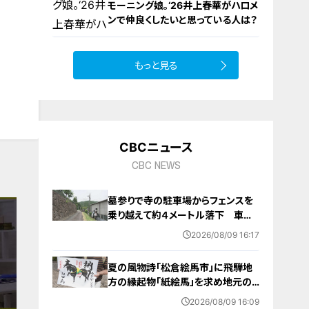
モーニング娘。‘26井上春華がハロメ
9
ンで仲良くしたいと思っている人は？
もっと見る
10
CBCニュース
CBC NEWS
墓参りで寺の駐車場からフェンスを
乗り越えて約４メートル落下 車に
乗っていた家族３人けが 岐阜・山
2026/08/09 16:17
県市
夏の風物詩「松倉絵馬市」に飛騨地
方の縁起物「紙絵馬」を求め地元の
人や観光客が訪れる 幸せが駆け込
2026/08/09 16:09