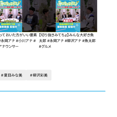
談
っておいた方がいい要素
【切り抜きみてちょ】みんな大好き魚
#永岡アナ #小川アナ #
太郎 #永岡アナ #柳沢アナ #魚太郎
アナウンサー
#グルメ
夏目みな美
柳沢彩美