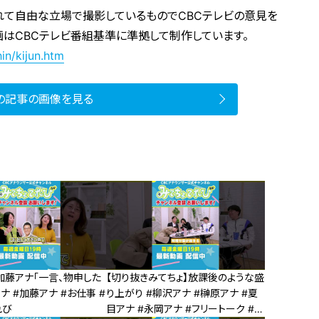
れて自由な立場で撮影しているものでCBCテレビの意見を
画はCBCテレビ番組基準に準拠して制作しています。
in/kijun.htm
の記事の画像を見る
加藤アナ「一言、物申した
【切り抜きみてちょ】放課後のような盛
アナ #加藤アナ #お仕事 #
り上がり #柳沢アナ #榊原アナ #夏
れび
目アナ #永岡アナ #フリートーク #雑