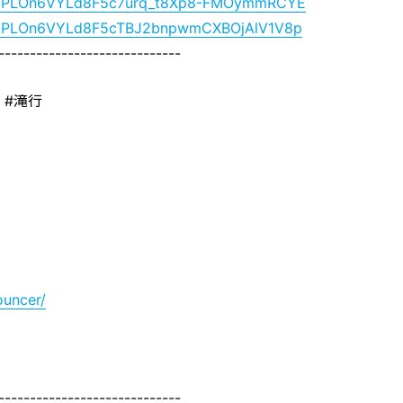
list=PLOn6VYLd8F5c7urq_t8Xp8-FMOymmRCYE
list=PLOn6VYLd8F5cTBJ2bnpwmCXBOjAlV1V8p
-----------------------------
 #滝行
ouncer/
-----------------------------