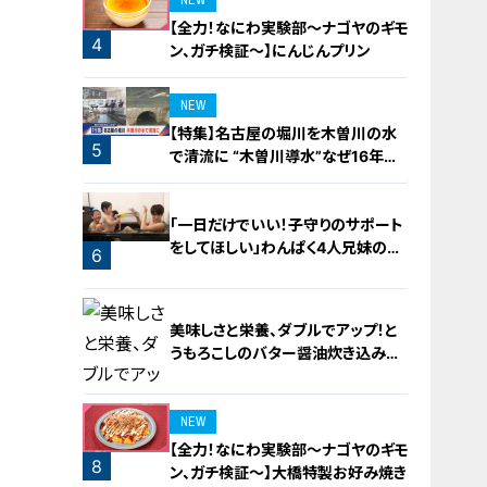
NEW
【全力！なにわ実験部～ナゴヤのギモ
4
ン、ガチ検証～】にんじんプリン
NEW
【特集】名古屋の堀川を木曽川の水
5
で清流に “木曽川導水”なぜ16年ぶ
り？【newsX】
「一日だけでいい！子守りのサポート
をしてほしい」わんぱく4人兄妹の子
6
守りをお助け！
美味しさと栄養、ダブルでアップ！と
うもろこしのバター醤油炊き込みご
飯
NEW
【全力！なにわ実験部～ナゴヤのギモ
8
ン、ガチ検証～】大橋特製お好み焼き