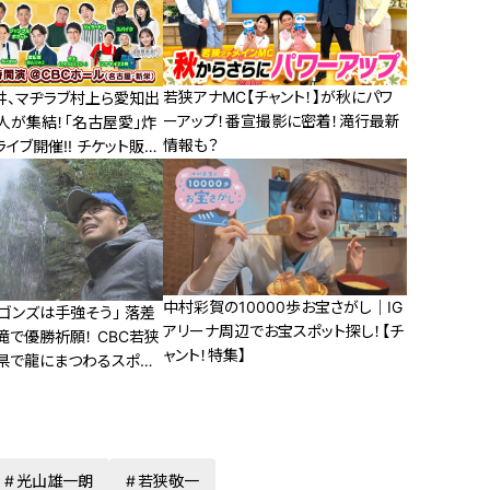
若狭アナMC【チャント！】が秋にパワ
井、マヂラブ村上ら愛知出
ーアップ！番宣撮影に密着！滝行最新
人が集結！「名古屋愛」炸
情報も？
イブ開催!! チケット販売
 愛知県出身の人気芸人
屋愛”を盛り込んだ漫才・
共感必至の“名古屋あるあ
ク企画も！“名古屋づくし
楽しもう!!
中村彩賀の10000歩お宝さがし｜IG
ゴンズは手強そう」 落差
アリーナ周辺でお宝スポット探し！【チ
滝で優勝祈願！ CBC若狭
ャント！特集】
県で龍にまつわるスポッ
光山雄一朗
若狭敬一