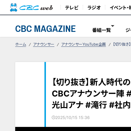
テレビ
ラジオ
イベント・
CBC MAGAZINE
番組一覧
ジ
ホーム
アナウンサー
アナウンサーYouTube企画
【切り抜き
【切り抜き】新人時代
CBCアナウンサー陣 #
光山アナ #滝行 #社
2025/10/15 15:36