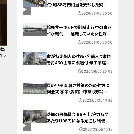
点・約38万円相当を売却した疑
い… 無職の男（63）を逮捕 「知り
2026/08/06 06:00
ませんでした」と容疑否認
鈴鹿サーキットで訓練走行中の白バ
イが転倒… 運転していた女性隊員
（20代）が頭を打つなどして重傷
2026/08/06 06:00
白バイ歴は約4か月 今月末のイベ
小出
ントに参加予定
コラ
市が特定個人の住所･名前入り書類
を約450世帯に誤送付 母子家庭が
医療助成費受ける更新手続きの“見
2026/08/05 20:02
本” 何らかの理由でマスキングでき
ず… 愛知・蒲郡市
夏の甲子園 暑さ対策のため夕方に
開会式 享栄（愛知）･中京（岐阜）･三
重（三重）の球児たちも晴れやかな表
2026/08/05 19:42
情で“聖地”の土踏む
愛知の最低賃金 55円上がり1時間
あたり1195円になる見通し 物価高
で｢もっと上げてほしい｣の声…一方
2026/08/05 19:15
雇う側からは悲鳴も