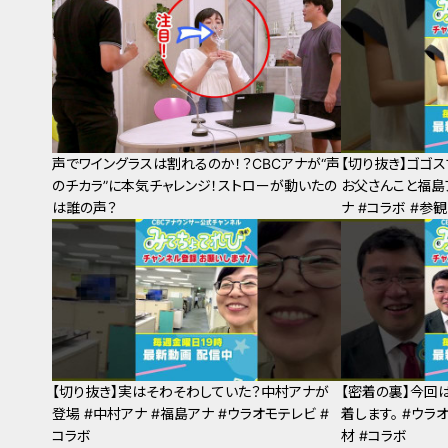
声でワイングラスは割れるのか！？CBCアナが“声
【切り抜き】ゴゴ
のチカラ”に本気チャレンジ！ストローが動いたの
お父さんこと福島
は誰の声？
ナ #コラボ #参
【切り抜き】実はそわそわしていた？中村アナが
【密着の裏】今回
登場 #中村アナ #福島アナ #ウラオモテレビ #
着します。 #ウラ
コラボ
材 #コラボ