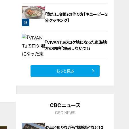
7
「鶏だし冷麺」の作り方【キユーピー３
分クッキング】
9
『VIVANT』のロケ地になった東海地
方の病院「爆破しないで！」
もっと見る
10
CBCニュース
CBC NEWS
盗品と知りながら“橋銘板”など10