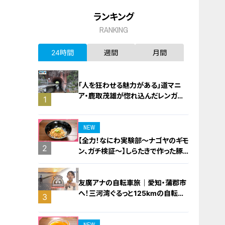
ランキング
RANKING
24時間
週間
月間
「人を狂わせる魅力がある」道マニ
ア・鹿取茂雄が惚れ込んだレンガの
1
橋梁とは？未公開の道3選
NEW
【全力！なにわ実験部～ナゴヤのギモ
2
ン、ガチ検証～】しらたきで作った豚
バラミンチの油そば
友廣アナの自転車旅｜愛知・蒲郡市
へ！三河湾ぐるっと125kmの自転車
3
旅！【チャント！特集】