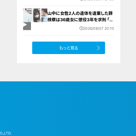
山中に女性2人の遺体を遺棄した罪
検察は36歳女に懲役3年を求刑 ｢遺
棄時に近くに居続けたこと自体が重
2026/08/07 20:10
要な寄与｣ 女は｢黙秘します｣弁護側
は無罪主張
もっと見る
.,LTD.