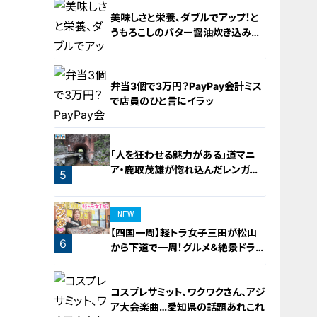
美味しさと栄養、ダブルでアップ！と
うもろこしのバター醤油炊き込みご
飯
2
弁当3個で3万円？PayPay会計ミス
で店員のひと言にイラッ
3
「人を狂わせる魅力がある」道マニ
ア・鹿取茂雄が惚れ込んだレンガの
5
橋梁とは？未公開の道3選
4
NEW
【四国一周】軽トラ女子三田が松山
6
から下道で一周！グルメ＆絶景ドライ
ブ⑳
コスプレサミット、ワクワクさん、アジ
ア大会楽曲…愛知県の話題あれこれ