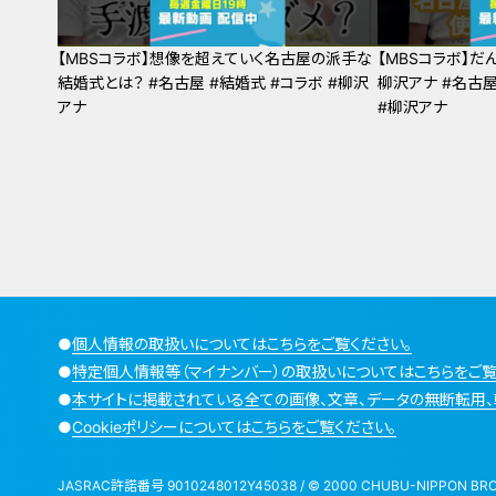
【MBSコラボ】想像を超えていく名古屋の派手な
【MBSコラボ】
結婚式とは？ #名古屋 #結婚式 #コラボ #柳沢
柳沢アナ #名古屋
アナ
#柳沢アナ
●
個人情報の取扱いについてはこちらをご覧ください。
●
特定個人情報等（マイナンバー）の取扱いについてはこちらをご覧
●
本サイトに掲載されている全ての画像、文章、データの無断転用、
●
Cookieポリシーについてはこちらをご覧ください。
JASRAC許諾番号 9010248012Y45038 / © 2000 CHUBU-NIPPON BROADCA