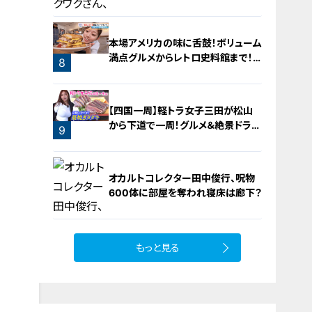
本場アメリカの味に舌鼓！ボリューム
満点グルメからレトロ史料館まで！
8
愛知・東海市の感動スポット3選
7
【四国一周】軽トラ女子三田が松山
から下道で一周！グルメ＆絶景ドライ
9
ブ⑨
オカルトコレクター田中俊行、呪物
600体に部屋を奪われ寝床は廊下？
もっと見る
10