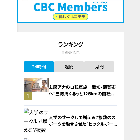
ランキング
RANKING
24時間
週間
月間
友廣アナの自転車旅｜愛知・蒲郡市
へ！三河湾ぐるっと125kmの自転車
1
旅！【チャント！特集】
大学のサークルで増える？複数のス
ポーツを融合させた「ピックルボー
ル」