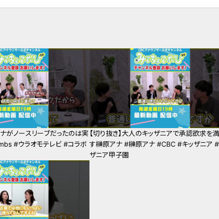
アナがノースリーブだったのは実
【切り抜き】大人のキッザニアで承認欲求を
mbs #ウラオモテレビ #コラボ
す榊原アナ #榊原アナ #CBC #キッザニア 
ザニア甲子園