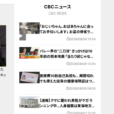
CBCニュース
CBC NEWS
「おじいちゃん、おばあちゃんに会っ
てお手伝いします」 お盆の帰省ラッ
シュが本格化 東海道新幹線下りがピ
2026/08/08 13:24
ーク 名古屋駅も家族連れらで朝から
混雑
バレー界の“二刀流” きっかけは10
年前の熊本地震 ｢当たり前じゃなか
った｣ オフシーズンゼロの過酷スケ
2026/08/08 13:00
ジュール 異例の道を進むワケ【アジ
満た
ア大会 愛知･名古屋2026】
#キッ
医療費10割自己負担も… 期限切れ
でも使えた従来の健康保険証はつい
に終了 8月以降起こりうるマイナ保
2026/08/08 08:00
険証の“落とし穴” 注意すべき2つの
有効期限
【速報】クマに襲われ男性がケガ ラ
ンニング中…人身被害は東海地方で
今シーズン初めて 岐阜県高山市
2026/08/07 21:20