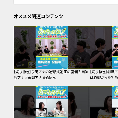
オススメ関連コンテンツ
【切り抜き】永岡アナの始球式動画の裏側？ #榊
【切り抜き】柳沢
原アナ #永岡アナ #始球式
は作戦だった？ #