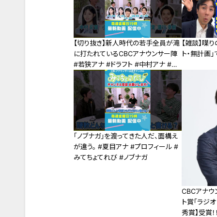
【切り抜き】新人時代の若手全員が滝
【雑談】喋り
に打たれているCBCアナウンサー陣
ト・無計画
#若狭アナ #ドラフト #中村アナ #光
山アナ #滝行 #社内幽閉
「ノブナガ」を渡ってきた人だ、面構え
が違う。 #夏目アナ #プロフィール #
みてちょてれび #ノブナガ
CBCアナウ
ト賞「ラジオ
秀賞】受賞！