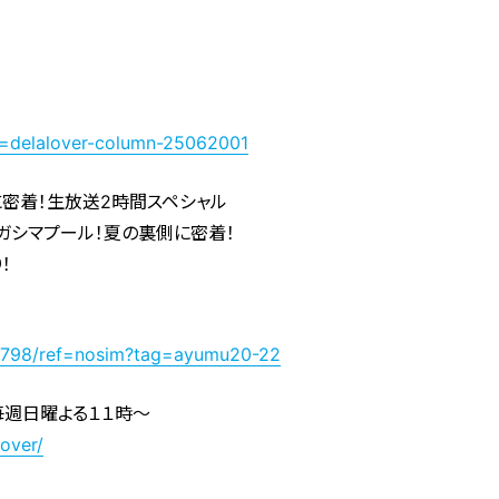
id=delalover-column-25062001
に密着！生放送2時間スペシャル
ガシマプール！夏の裏側に密着！
！
9798/ref=nosim?tag=ayumu20-22
毎週日曜よる１１時～
lover/