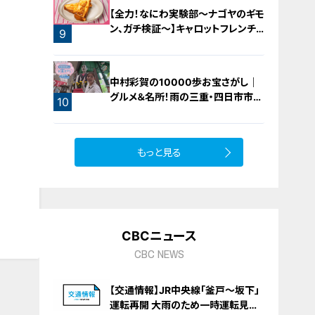
【全力！なにわ実験部～ナゴヤのギモ
ン、ガチ検証～】キャロットフレンチ
9
ロースト
中村彩賀の10000歩お宝さがし｜
グルメ＆名所！雨の三重・四日市市で
10
お宝探し【チャント！特集】
もっと見る
CBCニュース
CBC NEWS
【交通情報】JR中央線「釜戸～坂下」
運転再開 大雨のため一時運転見合