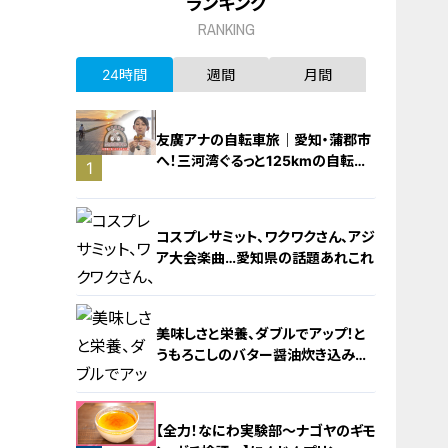
ランキング
RANKING
24時間
週間
月間
友廣アナの自転車旅｜愛知・蒲郡市
へ！三河湾ぐるっと125kmの自転車
1
旅！【チャント！特集】
コスプレサミット、ワクワクさん、アジ
ア大会楽曲…愛知県の話題あれこれ
美味しさと栄養、ダブルでアップ！と
うもろこしのバター醤油炊き込みご
飯
2
【全力！なにわ実験部～ナゴヤのギモ