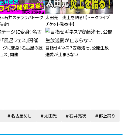
田×石井のデララバトーク
太田光 炎上を語る！【トークライブ
決定！
チケット発売中】
ージに変身！名古屋の銭
目指せギネス？安藤渚七、公開生放
ェス」開催
送愛が止まらない
名古屋めし
太田光
石井亮次
郡上踊り