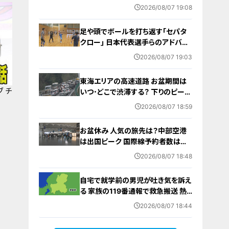
わせ
2026/08/07 19:08
足や頭でボールを打ち返す｢セパタ
クロー｣ 日本代表選手らのアドバイ
ス受けて子どもたちが挑戦 愛知･北
2026/08/07 19:03
名古屋市【アジア大会 愛知･名古屋
2026】
東海エリアの高速道路 お盆期間は
 チ
いつ･どこで渋滞する？ 下りのピーク
は8月8日 回避するにはどうしたら？
2026/08/07 18:59
お盆休み 人気の旅先は？中部空港
は出国ピーク 国際線予約者数は去
年の8割程度に 日中関係悪化など
2026/08/07 18:48
が影響
自宅で就学前の男児が吐き気を訴え
る 家族の119番通報で救急搬送 熱
中症か
2026/08/07 18:44