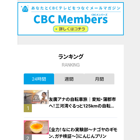
ランキング
RANKING
24時間
週間
月間
友廣アナの自転車旅｜愛知・蒲郡市
へ！三河湾ぐるっと125kmの自転車
1
旅！【チャント！特集】
【全力！なにわ実験部～ナゴヤのギモ
ン、ガチ検証～】にんじんプリン
2