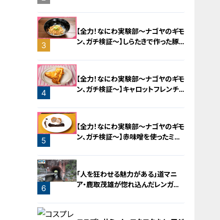
【全力！なにわ実験部～ナゴヤのギモ
ン、ガチ検証～】しらたきで作った豚
3
バラミンチの油そば
【全力！なにわ実験部～ナゴヤのギモ
ン、ガチ検証～】キャロットフレンチ
4
ロースト
【全力！なにわ実験部～ナゴヤのギモ
ン、ガチ検証～】赤味噌を使ったミル
5
フィーユ味噌トンカツ
「人を狂わせる魅力がある」道マニ
ア・鹿取茂雄が惚れ込んだレンガの
6
橋梁とは？未公開の道3選