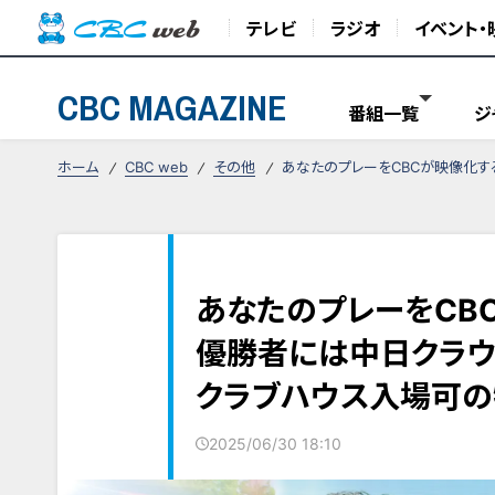
テレビ
ラジオ
イベント・
CBC MAGAZINE
番組一覧
ジ
ホーム
CBC web
その他
あなたのプレーをCBCが映像化す
あなたのプレーをCB
優勝者には中日クラウ
クラブハウス入場可の
2025/06/30 18:10