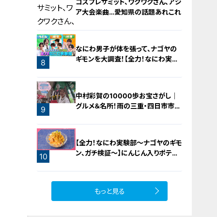
コスプレサミット、ワクワクさん、アジ
ア大会楽曲…愛知県の話題あれこれ
なにわ男子が体を張って、ナゴヤの
ギモンを大調査！【全力！なにわ実験
8
部～ナゴヤのギモン、ガチ検証～】
7
中村彩賀の10000歩お宝さがし｜
グルメ＆名所！雨の三重・四日市市で
9
お宝探し【チャント！特集】
【全力！なにわ実験部～ナゴヤのギモ
ン、ガチ検証～】にんじん入りポテト
10
サラダ
もっと見る