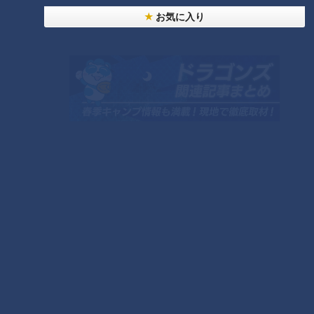
お気に入り
第31話「先生対抗じゃんけん大
第20話「番組あてのクレーム
会!?」｜おはよう！うんこ先生
が！？」｜おはよう！うんこ先
生
タグ
動画
うんこドリル
うんこ先生
番組紹介
おはよう！うんこ先生
「おはよう！うんこ先生」動画
シリーズ累計1000万部を突破した大人気教材うんこドリルの「う
んこ先生」を主人公に描いた同名の漫画が原作！！