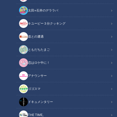
太田×石井のデララバ
おはよう！うんこ先生
キユーピー３分クッキング
「おはよう！うんこ先生」動画
道との遭遇
今回は「三者面談って何？」という生徒たちからの質問に
うんこ先生が答えるのだが・・・
ともだちたまご
📺「おはよう！うんこ先生」
恋はロケ中に！
放送局：CBCテレビ
アナウンサー
地上波放送：愛知県・岐阜県・三重県
放送時間：日曜 16:24～16:30
ゴゴスマ
番組HP：
https://hicbc.com/tv/unkosensei/
ドキュメンタリー
シリーズ累計1000万部を突破した大人気教材「うんこドリ
ル」の「うんこ先生」を主人公に描いた「おはよう！うんこ先
THE TIME,