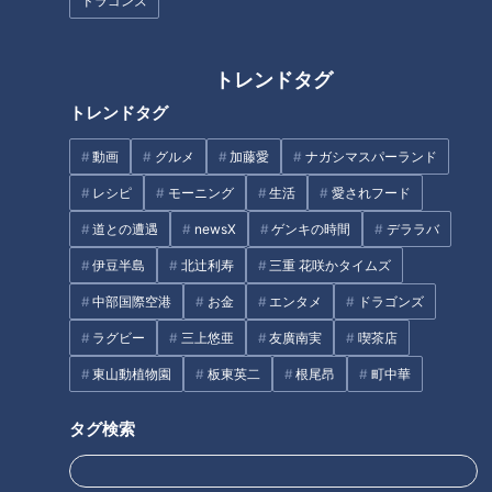
ドラゴンズ
〈原作〉
原作：漫画「おはよう！うんこ先生」 文響社
(原作) 古屋雄作／(作画) 水野輝昭
トレンドタグ
トレンドタグ
〈スタッフ〉
協力：石岡ショウエイ、竹越陵
動画
グルメ
加藤愛
ナガシマスパーランド
音楽・効果音：八木賢二郎
レシピ
モーニング
生活
愛されフード
企画：田中俊彦
道との遭遇
newsX
ゲンキの時間
デララバ
プロデューサー：横山公典、柳橋弘紀
伊豆半島
北辻利寿
三重 花咲かタイムズ
脚本・アニメ監督：井筒大輔
製作・著作：CBCテレビ
中部国際空港
お金
エンタメ
ドラゴンズ
ラグビー
三上悠亜
友廣南実
喫茶店
🔗関連リンク
東山動植物園
板東英二
根尾昂
町中華
うんこドリル公式
https://unkogakuen.com/
タグ検索
https://www.youtube.com/@うんこドリル公式