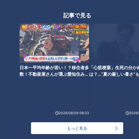
記事で見る
第46話「鬼瓦先生って何者？」
第47話「雨って飲んでもいい
｜おはよう！うんこ先生
の？」｜おはよう！うんこ先生
日本一平均年齢が若い！？移住者多
「心筋梗塞」生死の分か
数！不動産屋さんが選ぶ愛知住みた
は？…“夏の厳しい暑さ”
い街ランキング1位は？
に！発症前のキケンなサ
法
第15話「文化の日は何をす
第19話「うんこ例文コンクー
る？」｜おはよう！うんこ先生
ル！？」｜おはよう！うんこ先
2026/08/09 08:03
2026/
生
もっと見る