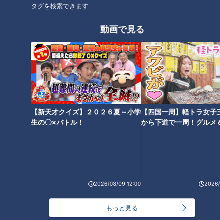
うんこ先生【公式】
タグを検索できます
https://twitter.com/unkokanji
動画で見る
うんこコミックス【公式】
https://twitter.com/unkocomicslabel
https://www.youtube.com/@UnkoComics
🏫第43話「三者面談って何？」
0:00 オープニング
【新天才クイズ】２０２６夏～小学
【四国一周】軽トラ女子
0:04 今日のテーマ
生の〇×バトル！
から下道で一周！グルメ
イブ⑳
#三者面談 #行事 #ショートアニメ #アニメ #ギャグ #うんこド
リル #うんこ先生 #キッズ #声優
2026/08/09 12:00
2026/
この記事の画像を見る
もっと見る
この記事を見たあなたへのおすすめ