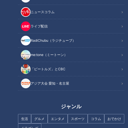
生」がCBCテレビでアニメ化！
ニュースコラム
📖ある日、主手山小学校6年2組に新しい担任が・・・！
その正体は・・・なんと・・・うんこ先生だった！
ライブ配信
毎回、小学生たちの質問に、うんこ先生が奇想天外の珍回答を
連発する前代未聞のギャグアニメ！
RadiChubu（ラジチューブ）
〈声の出演〉
me:tone（ミートーン）
うんこ先生：望月英
https://twitter.com/ei_mochiduki
「ビートルズ」とCBC
たつき：芦原光
アジア大会 愛知・名古屋
https://twitter.com/AshiharaE
とっこ：稲村透
https://twitter.com/t_inamura0913
ジャンル
まき：しんばなつえ
https://twitter.com/natsueshimba
生活
グルメ
エンタメ
スポーツ
コラム
おでかけ