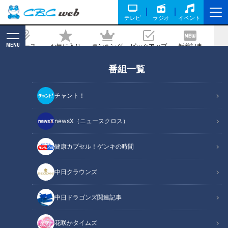
テレビ
ラジオ
イベント
MENU
ニュース
お気に入り
ランキング
ピックアップ
新着記事
CBC MAGAZINE
番組一覧
第43話「三者面談って何？」｜おはよ
う！うんこ先生
チャント！
2025/05/20 12:39
newsX（ニュースクロス）
健康カプセル！ゲンキの時間
中日クラウンズ
中日ドラゴンズ関連記事
花咲かタイムズ