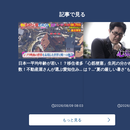
記事で見る
密着3年!愛知の大家族に緊急訪
【物価高が大家族を襲う！？】
問SP【後編】
10人大家族の脅威の節約術！
日本一平均年齢が若い！？移住者多
「心筋梗塞」生死の分か
数！不動産屋さんが選ぶ愛知住みた
は？…“夏の厳しい暑さ”
【ついに第8子誕生！！】9人大
【あけましておめでとうござい
い街ランキング1位は？
に！発症前のキケンなサ
家族から10人大家族へ！
ます！】2025年 新年の抱負
法
は！？
2026/08/09 08:03
2026/
もっと見る
【11人大家族の年末ご挨拶】24