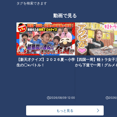
タグを検索できます
動画で見る
「推しチョコ」を青色にする方
法とは？
卒園式の準備‥服がなかなか見
つからない！購入先は…？？～
定期配信型ドキュメンタリー
「ピエロと呼ばれた息子」第92
タグ
話
【新天才クイズ】２０２６夏～小学
【四国一周】軽トラ女子
生の〇×バトル！
から下道で一周！グルメ
動画
大家族
イブ⑳
オススメ関連コンテンツ
2026/08/09 12:00
2026/
もっと見る