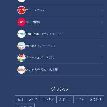
お母さん めぐみさん ３５歳
第１子長男 龍（りゅう）くん １３歳
ニュースコラム
第２子長女 優良（ゆら）さん １１歳
第３子次女 美海（みう）さん ８歳
ライブ配信
第４子三女 芽生（めい）さん ６歳
第５子次男 翼（つばさ）くん ４歳
RadiChubu（ラジチューブ）
第６子四女 咲結（さゆ）さん ２歳
me:tone（ミートーン）
第７子三男 颯（はやて）くん １歳
第８子四男 翔（かける）くん ０歳
「ビートルズ」とCBC
------------------------------------------------------------
------
アジア大会 愛知・名古屋
【大家族チャンネルとは？】
東海地方に住む大家族のにぎやかな暮らしに密着します！
チャンネル登録を宜しくお願いします！
ジャンル
生活
グルメ
この記事の画像を見る
エンタメ
スポーツ
コラム
おでかけ