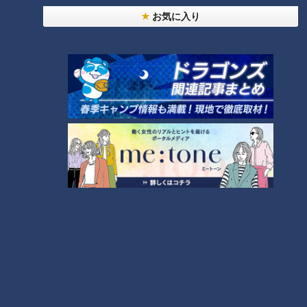
年で楽しかった思い出は！？
お気に入り
ランキング
RANKING
24時間
週間
月間
NEW