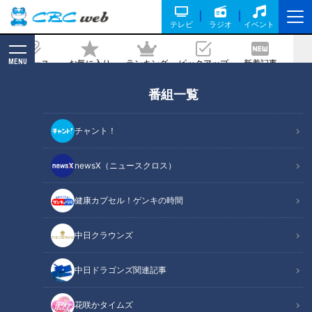
テレビ
ラジオ
イベント
MENU
ニュース
お気に入り
ランキング
ピックアップ
新着記事
CBC MAGAZINE
番組一覧
【大家族内の感染症の広がり方】予防は
一体…！？
チャント！
2025/04/08 16:07
newsX（ニュースクロス）
健康カプセル！ゲンキの時間
中日クラウンズ
中日ドラゴンズ関連記事
花咲かタイムズ