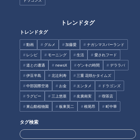
ドラゴンズ
この記事を見たあなたへのおすすめ
トレンドタグ
トレンドタグ
スーパーのポリ袋をスムーズに
動画
グルメ
加藤愛
ナガシマスパーランド
開けるには？
レシピ
モーニング
生活
愛されフード
地図に載る石切場内のトンネル
は存在するのか…？軍需施設か
道との遭遇
newsX
ゲンキの時間
デララバ
らきのこ栽培に転用された静岡
伊豆半島
北辻利寿
三重 花咲かタイムズ
県にある廃隧道
中部国際空港
お金
エンタメ
ドラゴンズ
ラグビー
三上悠亜
友廣南実
喫茶店
東山動植物園
板東英二
根尾昂
町中華
【岡山】川の真ん中に佇む集落
【道マニア視点】水没したトン
タグ検索
の謎が解明…？
ネルの先にまさかの…！？【道
との遭遇】