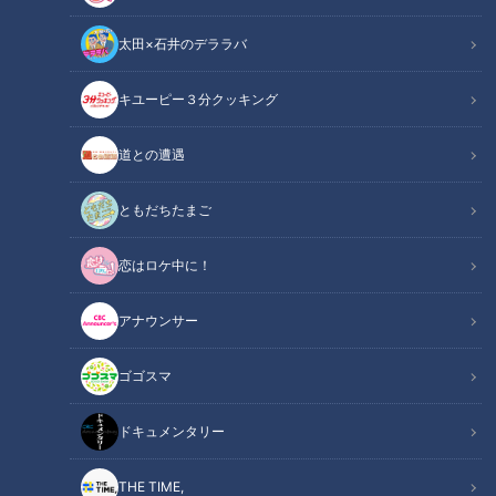
太田×石井のデララバ
大家族チャンネル
キユーピー３分クッキング
「大家族チャンネル」動画
道との遭遇
４男４女１０人大家族の庄子家。
今回はそんな大家族で風邪をはじめとした感染症にかかった場
ともだちたまご
合、一体どうなるのかを聞いてみました。
恋はロケ中に！
一人がかかると、だんだん広がっていくようで・・・
ママに大家族あるあるの大変さを教えてもらいました！
アナウンサー
------------------------------------------------------------
ゴゴスマ
------
【家族構成】
ドキュメンタリー
庄子家（3男4女）
お父さん 彰（あきら）さん ３８歳
THE TIME,