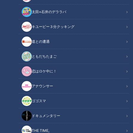
太田×石井のデララバ
キユーピー３分クッキング
アナウンサー
アナウンサーYouTube企画
道との遭遇
今年1番面白かった動画は？「CBCアナウンサーチャンネルア
ともだちたまご
ワード2024」開催決定🏆再生回数、高評価数だけでなく視聴
恋はロケ中に！
者の皆さんの熱いコメントも含め総合的にアナch大賞を決め
ます！投票期限は12月17日までです🙇‍♀️みなさまの応援コメン
アナウンサー
トお待ちしております！大賞の発表は年末公開予定の動画で✨
ゴゴスマ
この記事の画像を見る
ドキュメンタリー
この記事を見たあなたへのおすすめ
THE TIME,