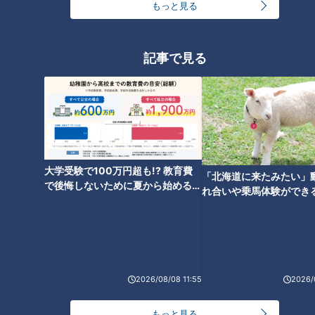
もっと見る
同期入社の加藤アナ＆宮部ア
山内アナが歌手デビュー！？ジ
ナ…当時の様子が食い違い！？
ャルジャルドラマ【奴劇場 フレ
ベテラン二人のカメラテストシ
ンドリー捜査官】で登場の「楽
記事で見る
リーズ！【CBCアナウンサー】
園ドライブ」の制作過程を一挙
公開！
斉藤初音アナがフラメンコ初挑
大学受験で100万円超も!? 教育費
戦！猛特訓の成果は！？
「北海道に来たみたい」
で後悔しないために夏から始めるお
れ合いや乗馬体験ができ
金の準備術とは
ススメ！不動産屋さんが
とは
2026/08/08 11:55
2026/
もっと見る