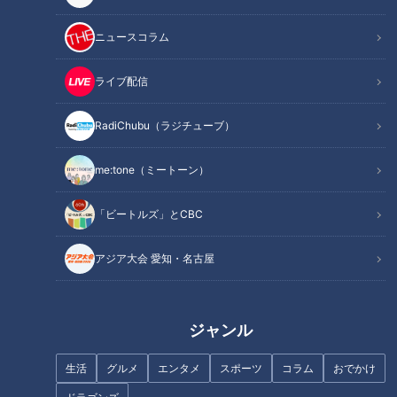
ニュースコラム
ライブ配信
「糖尿病」夏の食生活に注
消えない「あざ」原因は？…“危
RadiChubu（ラジチューブ）
意！…血糖値スパイクが起きて
険なあざ”のサインも！あざによ
いるサインは？糖尿病の予防・
る病気のサインや早期発見のヒ
改善法
ント
me:tone（ミートーン）
「ビートルズ」とCBC
フランス人は菓子店「シャトレ
アジア大会 愛知・名古屋
ーゼ」の店名に顔を赤らめる？
中村彩賀の10000歩お宝さがし
｜雨の愛知・東海市でお宝探し
【チャント！特集】
ジャンル
生活
グルメ
エンタメ
スポーツ
コラム
おでかけ