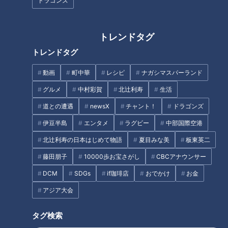
ドラゴンズ
「転倒」骨折して「寝たきり」
トレンドタグ
「すごい痩せましたね！」…世
も…転倒事故の約5割は自宅!?
トレンドタグ
界一楽なスクワット！？ダイエ
「転倒」意外な落とし穴と対策
ットのスペシャリストに学ぶ
動画
町中華
レシピ
ナガシマスパーランド
「無理なくやせる方法」
タグ
グルメ
中村彩賀
北辻利寿
生活
道との遭遇
newsX
チャント！
ドラゴンズ
動画
アナウンサー
伊豆半島
エンタメ
ラグビー
中部国際空港
北辻利寿の日本はじめて物語
夏目みな美
板東英二
番組紹介
藤田朋子
10000歩お宝さがし
CBCアナウンサー
アナウンサー
DCM
SDGs
if珈琲店
おでかけ
お金
アナウンサーYouTube企画
アジア大会
タグ検索
ホームページ