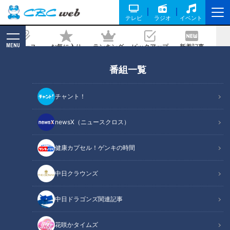
テレビ
ラジオ
イベント
MENU
ニュース
お気に入り
ランキング
ピックアップ
新着記事
CBC MAGAZINE
番組一覧
【アナchアワード】今年1番印象的だっ
た動画を大募集！この動画のコメント欄
チャント！
にコメントを書いて下さい！
newsX（ニュースクロス）
2024/12/06 17:31
2024年12月5日放送
健康カプセル！ゲンキの時間
中日クラウンズ
中日ドラゴンズ関連記事
花咲かタイムズ