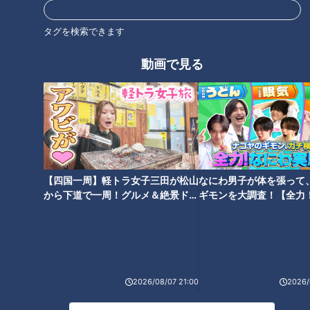
公式サイト
タグを検索できます
動画で見る
オススメ関連コンテンツ
【四国一周】軽トラ女子三田が松山
なにわ男子が体を張って
【禁断コラボ？】CBC「チャン
【踊ってみた？】4人は練習1分
から下道で一周！グルメ＆絶景ドラ
ギモンを大調査！【全力
ト！」に「ドデスカ！」の竹田
でどこまで踊れるようになる？
イブ⑳
験部～ナゴヤのギモン、
アナ＆ウルフィが！？ライバル
ダンス経験者から運動ニガテさ
～】
局同士のコラボの裏側を大公
んまで練習風景から本番までお
開！
届け！【CBCアナウンサー】
2026/08/07 21:00
2026/