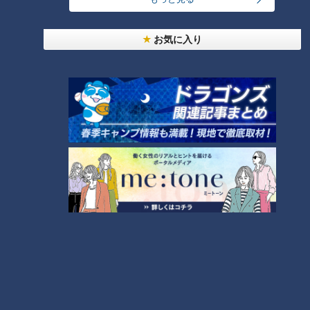
お気に入り
ランキング
RANKING
24時間
週間
月間
友廣アナの自転車旅｜愛知・蒲郡市へ！三河湾ぐる
っと125kmの自転車旅！【チャント！特集】
1
大学のサークルで増える？複数のスポーツを融合さ
せた「ピックルボール」
「人を狂わせる魅力がある」道マニア・鹿取茂雄が
惚れ込んだレンガの橋梁とは？未公開の道3選
3