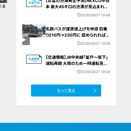
【お盆の渋滞発生予測】NEXCO中日
べま
本 最大45キロの渋滞が見込まれる
区間も… 中央道・東名・新東名・東名
2026/08/07 19:48
阪道・伊勢湾岸道・北陸道など 一覧
（8月7日～16日）
名鉄バスが運賃値上げを申請 初乗
り210円→230円に 認められれば
12月から全路線で平均1割程度の値
2026/08/07 19:26
上げへ 人件費増や燃料価格の高止
まりが理由
【交通情報】JR中央線「釜戸～坂下」
運転再開 大雨のため一時運転見合
わせ
2026/08/07 19:08
もっと見る