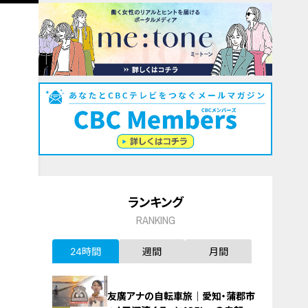
ランキング
RANKING
24時間
週間
月間
友廣アナの自転車旅｜愛知・蒲郡市