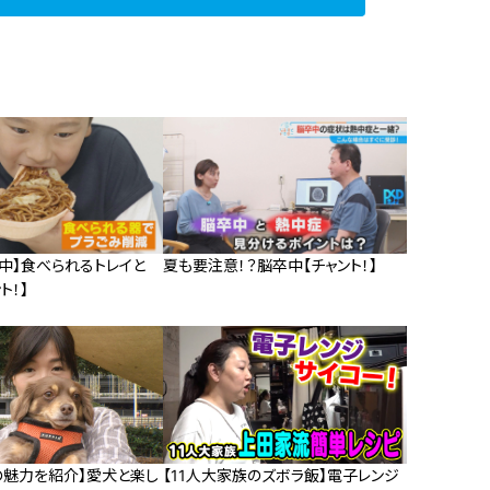
践中】食べられるトレイと
夏も要注意！？脳卒中【チャント！】
ト！】
の魅力を紹介】愛犬と楽し
【11人大家族のズボラ飯】電子レンジ