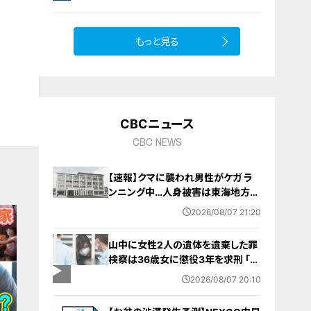
橋梁とは？未公開の道3選
もっと見る
CBCニュース
CBC NEWS
【速報】クマに襲われ男性がケガ ラ
ンニング中…人身被害は東海地方で
今シーズン初めて 岐阜県高山市
2026/08/07 21:20
山中に女性2人の遺体を遺棄した罪
検察は36歳女に懲役3年を求刑 ｢遺
棄時に近くに居続けたこと自体が重
2026/08/07 20:10
要な寄与｣ 女は｢黙秘します｣弁護側
は無罪主張