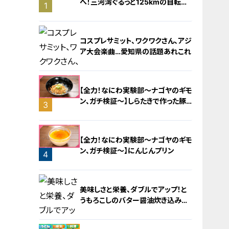
へ！三河湾ぐるっと125kmの自転車
1
旅！【チャント！特集】
コスプレサミット、ワクワクさん、アジ
ア大会楽曲…愛知県の話題あれこれ
【全力！なにわ実験部～ナゴヤのギモ
ン、ガチ検証～】しらたきで作った豚
3
バラミンチの油そば
2
【全力！なにわ実験部～ナゴヤのギモ
ン、ガチ検証～】にんじんプリン
4
美味しさと栄養、ダブルでアップ！と
うもろこしのバター醤油炊き込みご
飯