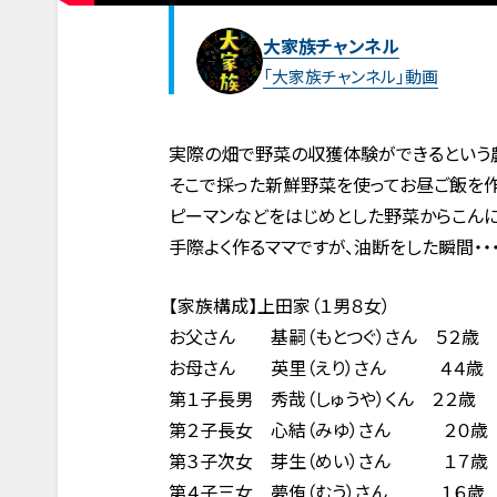
大家族チャンネル
「大家族チャンネル」動画
実際の畑で野菜の収獲体験ができるという
そこで採った新鮮野菜を使ってお昼ご飯を作
ピーマンなどをはじめとした野菜からこんに
手際よく作るママですが、油断をした瞬間・・・
【家族構成】上田家（１男８女）
お父さん 基嗣（もとつぐ）さん ５２歳
お母さん 英里（えり）さん ４４歳
第１子長男 秀哉（しゅうや）くん ２２歳
第２子長女 心結（みゆ）さん ２０歳
第３子次女 芽生（めい）さん １７歳
第４子三女 夢侑（むう）さん １６歳