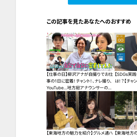
この記事を見たあなたへのおすすめ
【仕事の日】柳沢アナが自撮りでお仕
【SDGs実
事の1日に密着！チャント！、ナレ撮り、
は！？【チャン
YouTube…地方局アナウンサーのル
ーティンとは？
【東海地方の魅力を紹介】グルメ通ハ
【東海地方