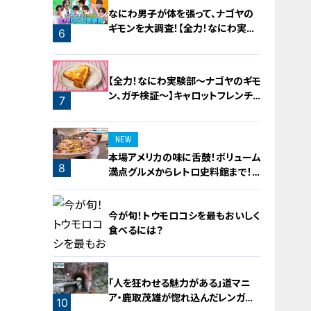
なにわ男子が体を張って、ナゴヤの
ギモンを大調査！【全力！なにわ実験
6
部～ナゴヤのギモン、ガチ検証～】
5
【全力！なにわ実験部～ナゴヤのギモ
ン、ガチ検証～】キャロットフレンチ
7
ロースト
NEW
本場アメリカの味に舌鼓！ボリューム
8
満点グルメからレトロ史料館まで！
愛知・東海市の感動スポット3選
今が旬！トウモロコシを最もおいしく
食べるには？
「人を狂わせる魅力がある」道マニ
ア・鹿取茂雄が惚れ込んだレンガの
9
10