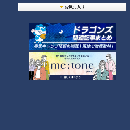
【名古屋】江戸時代から姿を変
【道マニア】名古屋・江戸時代
お気に入り
えて残る道
から姿を変えて残る道【道との
遭遇】
ランキング
RANKING
24時間
週間
月間