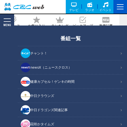
テレビ
ラジオ
イベント
MENU
ニュース
お気に入り
ランキング
ピックアップ
新着記事
CBC MAGAZINE
番組一覧
【京都・兵庫】日本最古のレンガ隧道が
すごすぎた…
チャント！
2024/11/07 17:24
2024年10月29日放送
newsX（ニュースクロス）
健康カプセル！ゲンキの時間
中日クラウンズ
中日ドラゴンズ関連記事
花咲かタイムズ