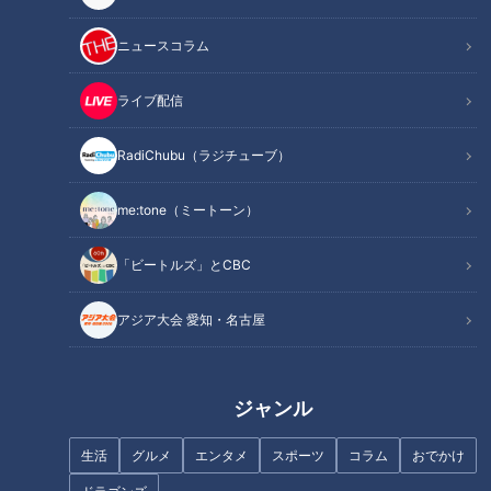
---------
🚗「歩道・車道バラエティ 道との遭遇」番組公式X
ニュースコラム
https://twitter.com/cbc_michi
🚗「歩道・車道バラエティ 道との遭遇」公式サイト
ライブ配信
https://hicbc.com/tv/michi/
RadiChubu（ラジチューブ）
#道との遭遇 #ミキ #番組 #テレビ #京都 #兵庫
#山陰街道 #隧道 #道マニア #ユニークな道
me:tone（ミートーン）
「ビートルズ」とCBC
この記事の画像を見る
アジア大会 愛知・名古屋
この記事を見たあなたへのおすすめ
ジャンル
生活
グルメ
エンタメ
スポーツ
コラム
おでかけ