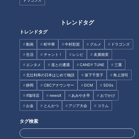
ドラゴンズ
浸水した立ち入り禁止の坑道に
【道マニア】京都・兵庫 日本
佇む“謎の鳥居”！？岐阜にある
最古のレンガ隧道がすごすぎ
かつての軍需工場を道マニアが
た…【道との遭遇】
トレンドタグ
紹介
トレンドタグ
動画
町中華
中村彩賀
グルメ
ドラゴンズ
実物大のゾウの像、希少サルの
生活
チャント！
レシピ
友廣南実
引越し…愛知県のアニマルニュ
エンタメ
道との遭遇
CANDY TUNE
三重
新緑を満喫できる“絶景ブラン
ース
コ”！？毎日クリスマス気分にな
北辻利寿の日本はじめて物語
坂下千里子
角上清司
れるツリーハウスも…東海の最
静岡
CBCアナウンサー
DCM
SDGs
新“絶景スポット”とは
if珈琲店
newsX
あみやき亭
おでかけ
お金
とんかつ
アジア大会
コラム
タグ検索
お姫様がいっぱい！？映えスポ
住宅街に急勾配の車道が！車は
ットだらけの「お菓子の城」の
必ず最徐行で… “日本一急な坂の