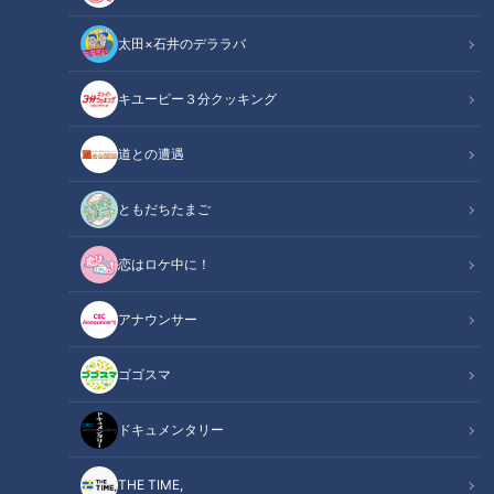
太田×石井のデララバ
道との遭遇
キユーピー３分クッキング
「道との遭遇」動画
道との遭遇
声は道マニア・ 松村真人さんです
ともだちたまご
『歩道・車道バラエティ 道との遭遇』は
CBCテレビ 毎週火曜23:56～
恋はロケ中に！
★見逃し配信【TVer】
アナウンサー
https://tver.jp/series/sr4jyby1u3
ゴゴスマ
★見逃し配信【Locipo】
https://locipo.jp/playlist/70415aa2-c481-4078-813a-
ドキュメンタリー
360c83668bdb
THE TIME,