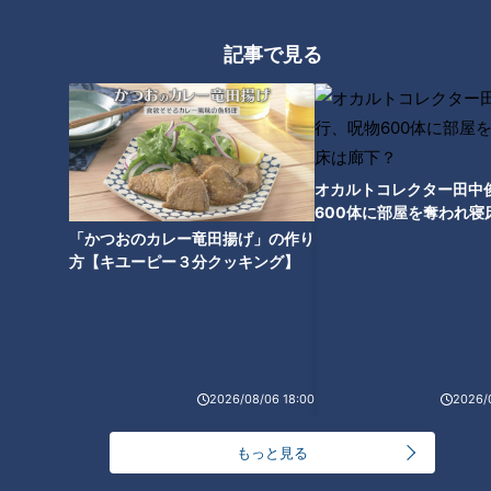
記事で見る
オススメ関連コンテンツ
オカルトコレクター田中
600体に部屋を奪われ寝
下？
「かつおのカレー竜田揚げ」の作り
方【キユーピー３分クッキング】
【道マニア】京都・兵庫 日本
【北海道】軽トラで夜の街・す
最古のレンガ隧道がすごすぎ
すきのドライブ【道との遭遇】
た…【道との遭遇】
2026/08/06 18:00
2026/
もっと見る