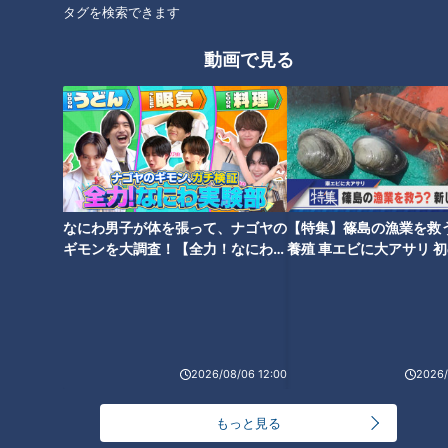
今に迫る！
標識”がある激坂も発見！
タグを検索できます
タグ
動画で見る
動画
隧道
番組紹介
道との遭遇
なにわ男子が体を張って、ナゴヤの
【特集】篠島の漁業を救
「道との遭遇」動画
ギモンを大調査！【全力！なにわ実
養殖 車エビに大アサリ 
験部～ナゴヤのギモン、ガチ検証
【newsX】
ミキがミチに出会うバラエティ！全国のユニークな「道」を変化球
～】
目線で深掘り、とことん楽しむ！CBCテレビにて毎週火曜日よる
11:56から放送。見逃し配信あり。
ホームページ
2026/08/06 12:00
2026/
番組サイト
もっと見る
最新話の見逃し配信はこちら