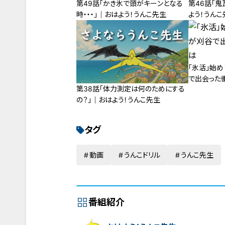
第49話「かき氷で頭がキーンとなる
第46話「鬼
時・・・」｜おはよう！うんこ先生
よう！うんこ
「氷活」始
で出会った
第38話「体力測定は何のためにする
の？」｜おはよう！うんこ先生
タグ
動画
うんこドリル
うんこ先生
番組紹介