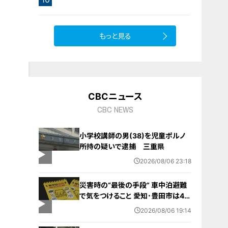
サラダ
9
もっと見る
CBCニュース
CBC NEWS
小学校講師の男(38)を児童ポルノ
所持の疑いで逮捕 三重県
2026/08/06 23:18
災害時の“最後の手段” 車中泊避難
で気をつけること 愛知･豊田市は4年
前からマニュアル作成 最悪の場合
2026/08/06 19:14
死に至る｢エコノミークラス症候群｣
にならないために