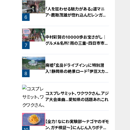
「人を狂わせる魅力がある」道マニ
ア・鹿取茂雄が惚れ込んだレンガの
6
橋梁とは？未公開の道3選
中村彩賀の10000歩お宝さがし｜
グルメ＆名所！雨の三重・四日市市で
7
お宝探し【チャント！特集】
廃墟「玄岳ドライブイン」に特別潜
入！静岡県の絶景ロード「伊豆スカイ
8
ライン」の歴史と魅力に迫る
コスプレサミット、ワクワクさん、アジ
ア大会楽曲…愛知県の話題あれこれ
【全力！なにわ実験部～ナゴヤのギモ
ン、ガチ検証～】にんじん入りポテト
10