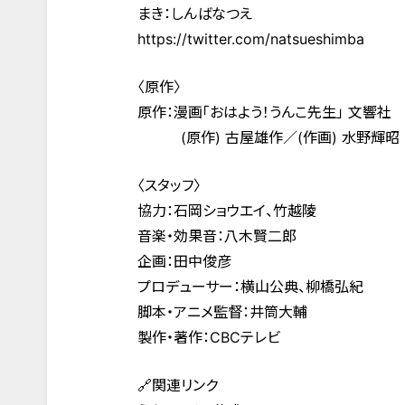
まき：しんばなつえ
https://twitter.com/natsueshimba
〈原作〉
原作：漫画「おはよう！うんこ先生」 文響社
(原作) 古屋雄作／(作画) 水野輝昭
〈スタッフ〉
協力：石岡ショウエイ、竹越陵
音楽・効果音：八木賢二郎
企画：田中俊彦
プロデューサー：横山公典、柳橋弘紀
脚本・アニメ監督：井筒大輔
製作・著作：CBCテレビ
🔗関連リンク