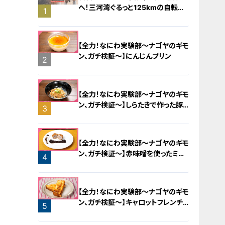
へ！三河湾ぐるっと125kmの自転車
1
旅！【チャント！特集】
【全力！なにわ実験部～ナゴヤのギモ
ン、ガチ検証～】にんじんプリン
2
【全力！なにわ実験部～ナゴヤのギモ
ン、ガチ検証～】しらたきで作った豚
3
バラミンチの油そば
【全力！なにわ実験部～ナゴヤのギモ
ン、ガチ検証～】赤味噌を使ったミル
4
フィーユ味噌トンカツ
【全力！なにわ実験部～ナゴヤのギモ
ン、ガチ検証～】キャロットフレンチ
5
ロースト