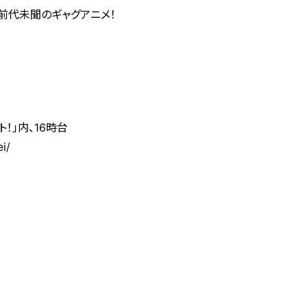
前代未聞のギャグアニメ！
！」内、16時台
i/