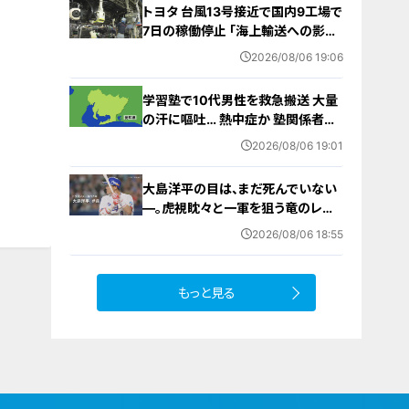
トヨタ 台風13号接近で国内9工場で
7日の稼働停止 ｢海上輸送への影響
を踏まえ判断｣ 夏季連休明けの17日
2026/08/06 19:06
から再開予定
学習塾で10代男性を救急搬送 大量
の汗に嘔吐… 熱中症か 塾関係者が
消防に通報 名古屋
2026/08/06 19:01
大島洋平の目は、まだ死んでいない
―。虎視眈々と一軍を狙う竜のレジ
ェンドが明かした現状とドラゴンズ
2026/08/06 18:55
への思い
もっと見る