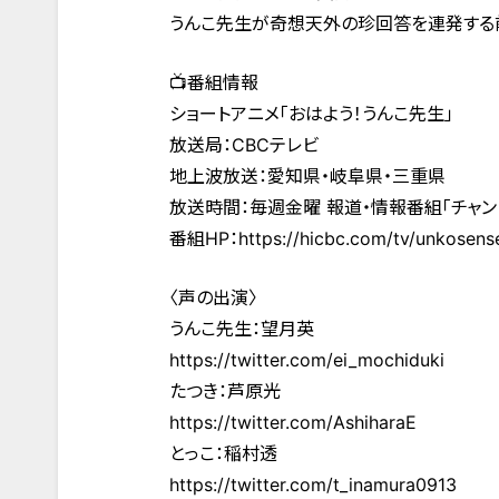
うんこ先生が奇想天外の珍回答を連発する
📺番組情報
ショートアニメ「おはよう！うんこ先生」
放送局：CBCテレビ
地上波放送：愛知県・岐阜県・三重県
放送時間：毎週金曜 報道・情報番組「チャント
番組HP：https://hicbc.com/tv/unkosense
〈声の出演〉
うんこ先生：望月英
https://twitter.com/ei_mochiduki
たつき：芦原光
https://twitter.com/AshiharaE
とっこ：稲村透
https://twitter.com/t_inamura0913