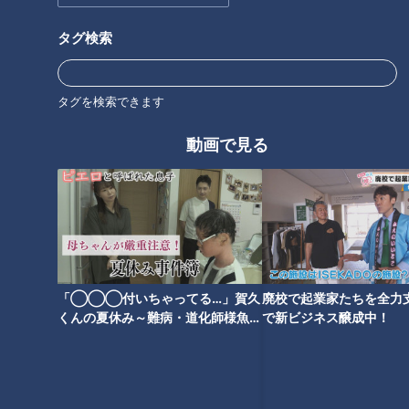
タグ検索
タグを検索できます
CBCテレビ『チャント！』いただきます！ほぼ地元だけ 愛されFOOD
動画で見る
天かすに加え、甘く煮漬けた油揚げがトッピングされている関
西風のたぬきそば。
人気の理由1つ目は、出てくるスピード。注文が入ると、即座
にそばを盛りつけ、つゆをかけて、ワサビ、ネギ、油揚げ、そ
して天かすをトッピング！撮影時に計測したところ、注文から
完成まで、なんと21秒！
「◯◯◯付いちゃってる…」賀久
廃校で起業家たちを全力支
くんの夏休み～難病・道化師様魚鱗
で新ビジネス醸成中！
癬と闘う～配信型ドキュメンタリー
「ピエロと呼ばれた息子」第１４３
話