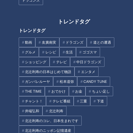
ドラゴンズ
地元の愛されフード「冷やしたぬきそば」は、岐阜市の多くの
人々に親しまれています。そして皆さん、「更科（さらし
トレンドタグ
な）」というお店の名前を口にします。昼時は常に満席です
が、注文するとすぐ出てくるという回転の速さが売りのお店で
トレンドタグ
す。
動画
友廣南実
ドラゴンズ
道との遭遇
「更科」の創業は昭和3年。朝10時半から開店し、昼時になる
グルメ
レシピ
生活
ゴゴスマ
とひっきりなしにお客さんが出入りする人気ぶり！
店内の壁を見るとメニューは沢山ありますが、お客さんの約8
ショッピング
テレビ
中日ドラゴンズ
割が注文するのは「冷やしたぬきそば。」冬場でもほとんどの
北辻利寿の日本はじめて物語
エンタメ
お客さんが注文し、平日でもなんと600食は出るという超人気
ガンバレルーヤ
松本道弥
CANDY TUNE
の看板メニューです。
THE TIME
おでかけ
お金
ちょい足し
チャント！
テレビ番組
三重
下道
井端弘和
北辻利寿
北辻利寿のコレ、日本生まれです
北辻利寿のニッポン記憶遺産