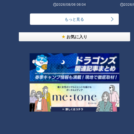
2026/08/06 06:04
2026/
麺で、
昆布・むろあじ・うるめいわし・ソウダガツオから取った一番
もっと見る
出汁を、1週間ねかせた秘伝の『かえし』と合わせて完成。出
汁は先代からの味を守って作っています。
お気に入り
CBCテレビ『チャント！』いただきます！ほぼ地元だけ 愛されFOOD
岐阜市のそば屋さんにとって冷やしたぬきそばは、外す事ので