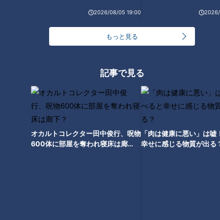
2026/08/05 19:00
2026/
もっと見る
記事で見る
CBCテレビ『チャント！』いただきます！ほぼ地元だけ 愛されFOOD
人気の理由２つ目は、ボリューム。
並でも一人前およそ３５０ｇというボリュームで大盛りのダブ
ルは、なんと５００ｇ！
オカルトコレクター田中俊行、呪物
「肉は健康に悪い」は嘘
それでも働き盛りの人たちはペロリと平らげます！天かす、油
600体に部屋を奪われ寝床は廊
幸せに感じる物質が出る
揚げ、ネギ、ワサビと
下？
ツユを豪快に混ぜて食べる！この気取らないスタイルも魅力で
す。
松本アナもダブルに挑戦！太めの麺の食感がたまりません。
そして人気の理由3つ目は味へのこだわり。そばは全て自家製