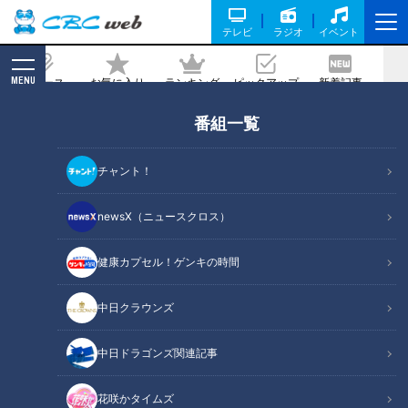
テレビ
ラジオ
イベント
MENU
ニュース
お気に入り
ランキング
ピックアップ
新着記事
CBC MAGAZINE
番組一覧
新人アナが岐阜県岐阜市で、地元の人に
愛される、人気メニューを全力で紹介!
チャント！
2022/03/24 15:00
newsX（ニュースクロス）
健康カプセル！ゲンキの時間
中日クラウンズ
中日ドラゴンズ関連記事
花咲かタイムズ