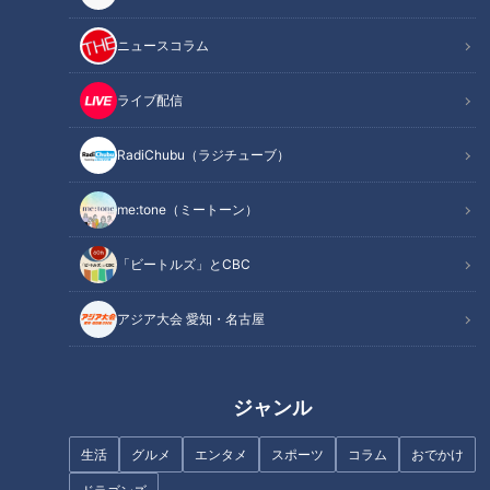
んな知っている！その町で生まれ、その町に根付く愛されフー
ニュースコラム
ド。CBC新人アナウンサー・神戸生まれ東京育ち、地方初心
者の松本道弥アナが調査していきます。今回は岐阜県岐阜市の
ライブ配信
愛されフード「冷やしたぬきそば」
を紹介します。
RadiChubu（ラジチューブ）
me:tone（ミートーン）
「ビートルズ」とCBC
アジア大会 愛知・名古屋
ジャンル
生活
グルメ
エンタメ
スポーツ
コラム
おでかけ
CBCテレビ『チャント！』いただきます！ほぼ地元だけ 愛されFOOD