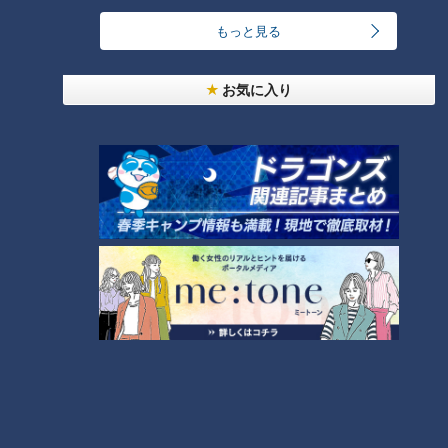
CBCテレビ『ゴゴスマ』
もっと見る
お店の方：おまたせしました。「洋風カツ丼（780円）」で
お気に入り
す。
平松くん：うわー！！美味しそう！
めっちゃいい香りする。もうごはん見えないくらい大きなカツ
がのってますよ！
いってきまーす！
ソースがめちゃくちゃ美味しい！甘さがあり、そこにちょっと
した酸味っていうのがケチャップベースっていうところである
んでしょうね。
サクサクのカツと、お米もやっぱり新潟だから美味しいね！
そこの甘味と良いバランスでお口の中に入ってくるんですよ
ね！
これ美味しいな！