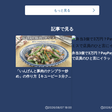
終戦後に長岡で最初にできた洋食屋さんの親父さんが、洋食を
もっと見る
食べて長岡市民に元気になってもらいたいという思いで、カツ
丼に合うソースをつくったそうです。
平松くん：へ～！そういうことか！
記事で見る
長岡市で生まれ育った皆さんは子どもの頃からずっとこの味を
食べている。
お店の方：そうなんです！
弁当3個で3万円？PayP
で店員のひと言にイラッ
「いんげんと豚肉のナンプラー炒
め」の作り方【キユーピー３分クッ
キング】
2026/08/07 18:00
2026/