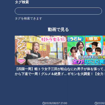
タグ検索
タグを検索できます
動画で見る
CBCテレビ『ゴゴスマ』
平松くん：「洋風カツ丼」っていうのはどういったものなんで
すか？
お店の方：カツに合う洋風のソースがたっぷりとかかった平皿
のカツ丼で、
ケチャップベースとデミグラスソースベースの２種類のソース
【四国一周】軽トラ女子三田が松山
なにわ男子が体を張って
があります。
から下道で一周！グルメ＆絶景ドラ
ギモンを大調査！【全力
イブ⑳
験部～ナゴヤのギモン、
店舗によってソースのベースが違います。
～】
平松くん：何店舗くらいのお店が出しているんですか？
お店の方：３０店舗以上が提供しているかと思います。歴史が
あるので…。
2026/08/07 21:00
2026/