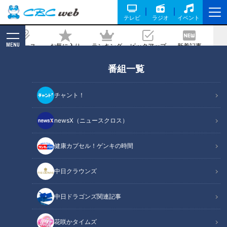
テレビ
ラジオ
イベント
MENU
ニュース
お気に入り
ランキング
ピックアップ
新着記事
CBC MAGAZINE
番組一覧
カツ丼で洋風！？大きなカツにケチャッ
プベースのソースが絶妙「洋風カツ丼」
チャント！
を紹介！ボイメン平松賢人が新潟県・長
岡市で発掘。
newsX（ニュースクロス）
2021/12/22 17:10
健康カプセル！ゲンキの時間
中日クラウンズ
中日ドラゴンズ関連記事
花咲かタイムズ