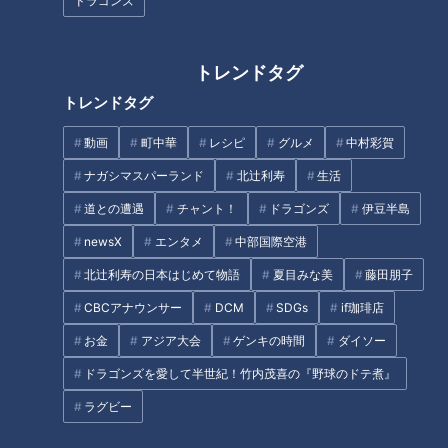
ドラゴンズ
今回は新潟県・長岡市にやってまいりました！
中心部には雄大な信濃川が流れていて、自然も豊かな町です。
トレンドタグ
そんな長岡市でレッツ発掘！
トレンドタグ
長岡市にお住まいの男性からリサーチします。
動画
町中華
レシピ
グルメ
中村彩賀
ナガシマスパーランド
北辻利寿
生活
男性：かかっているソースが洋風で、それがまた絶妙に美味し
い！
道との遭遇
チャント！
ドラゴンズ
伊豆半島
「洋風カツ丼」
newsX
エンタメ
中部国際空港
平松くん：カツ丼で洋風！？
北辻利寿の日本はじめて物語
夏目みな美
藤田朋子
「洋風カツ丼」が食べられる『レストラン ナカタ』さんへ。
CBCアナウンサー
DCM
SDGs
if珈琲店
お金
アジア大会
ゲンキの時間
ダイソー
ドラゴンズを愛して半世紀！竹内茂喜の『野球のドテ煮』
ラグビー