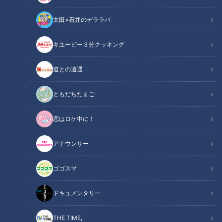
太田×石井のデララバ
キユーピー３分クッキング
ゴゴスマ
道との遭遇
ボイメンの感動ごはん
ともだちたまご
恋はロケ中に！
アナウンサー
ゴゴスマ
ドキュメンタリー
THE TIME,