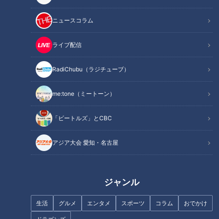
CBCテレビ『ゴゴスマ』
ニュースコラム
『ゴゴスマ』で各地のご当地グルメを紹介する毎週月曜日のコ
ーナー「ボイメンの感動ごはん・発掘グルメ篇」。今回は、
ライブ配信
BOYS AND MENの平松賢人くんが新潟県・長岡市で発掘しま
す！
RadiChubu（ラジチューブ）
me:tone（ミートーン）
「ビートルズ」とCBC
アジア大会 愛知・名古屋
ジャンル
生活
グルメ
エンタメ
スポーツ
コラム
おでかけ
CBCテレビ『ゴゴスマ』