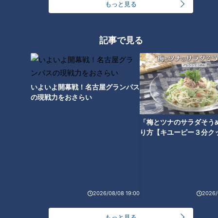
もっと見る
オススメ関連コンテンツ
記事で見る
いよいよ開幕戦！名古屋グランパス
【次の動画】ピエロと呼ばれた
ピエロと呼ばれた息子 ３０万
の現戦力をおさらい
息子のために 配信に込めた両
人に１人の難病・道化師様魚鱗
親の想い
癬とは
「梅とツナのサラダそう
り方【キユーピー３分ク
魚鱗癬は日光NG 発汗できず平
【ピエロと呼ばれた息子】太陽
2026/08/08 19:00
2026/
熱も高め…でも外で遊びたい
の下では20分が限界…でも外で
「ピエロと呼ばれた息子」定期
遊びます！ 定期配信型ドキュ
配信型ドキュメンタリー
メンタリー
もっと見る