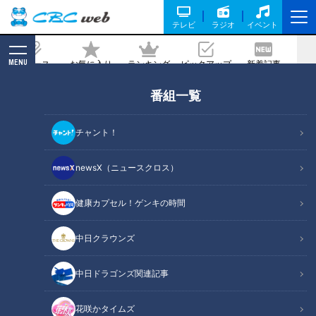
テレビ
ラジオ
イベント
MENU
ニュース
お気に入り
ランキング
ピックアップ
新着記事
CBC MAGAZINE
番組一覧
全身の皮膚が剥がれ落ちる難病 保湿剤
で洗濯も一苦労。でも嬉しい出来事も。
チャント！
2021/04/14 15:00
newsX（ニュースクロス）
健康カプセル！ゲンキの時間
中日クラウンズ
中日ドラゴンズ関連記事
花咲かタイムズ