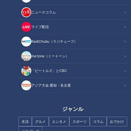
た。今回は、YouTubeでの配信に込めた両親の願いや、取材
するディレクターの想いなどをインタビュー形式で配信しま
ニュースコラム
す。
ライブ配信
この記事の画像を見る
RadiChubu（ラジチューブ）
この記事を見たあなたへのおすすめ
me:tone（ミートーン）
「ビートルズ」とCBC
アジア大会 愛知・名古屋
夏、大量の汗で「便秘」に…夏
厚着＆半身浴も要注意！？間違
便秘を防いで腸をオアシス化す
ジャンル
いだらけの冷え症対策
る方法
生活
グルメ
エンタメ
スポーツ
コラム
おでかけ