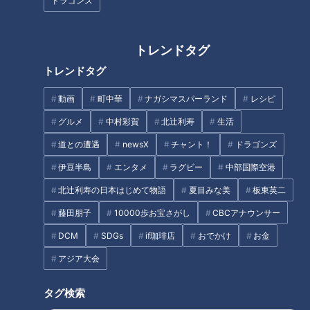
ドラゴンズ
トレンドタグ
【当日取材】危険な暑さ！３
教師不足を「ペーパーティーチ
トレンドタグ
８℃の発熱も…猛暑の中、賀久
ャー」で穴埋め？働きたいけど
くんは～配信型ドキュメンタリ
踏み切れない“非正規雇用” の壁
動画
町中華
ナガシマスパーランド
レシピ
ー「ピエロと呼ばれた息子」第
とは
１２５話
グルメ
中村彩賀
北辻利寿
生活
道との遭遇
newsX
チャント！
ドラゴンズ
伊豆半島
エンタメ
ラグビー
中部国際空港
北辻利寿の日本はじめて物語
夏目みな美
板東英二
名物のタコが取れない？海水温
胃のトラブル「胃がん」など深
上昇で｢死活問題｣に…21歳の漁
刻な病気も…胃もたれ・胃痛の
藤田朋子
10000歩お宝さがし
CBCアナウンサー
師が仕掛けるブランド化戦略
原因と対策
DCM
SDGs
if珈琲店
おでかけ
お金
タグ
アジア大会
動画
ドキュメンタリー
WEB限定
タグ検索
ピエロと呼ばれた息子