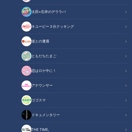
太田×石井のデララバ
ドキュメンタリー
キユーピー３分クッキング
ピエロと呼ばれた息子
道との遭遇
定期配信型ドキュメンタリー「ピエロと呼ばれた息子」 2021
年４月取材
ともだちたまご
皮膚の難病「道化師様魚鱗癬」は全身の皮膚が魚の鱗のように
恋はロケ中に！
固くなり、剥がれ落ちます。
アナウンサー
この病気と向き合う息子の姿を見て、「火傷させた」など心無
い言葉を浴びたこともある両親は、「多くの人にこの病気を知
ゴゴスマ
ってもらえば、息子にとって必ず生きやすい世の中になるは
ず」と考えています。
ドキュメンタリー
そんな願いから、2021年４月
YouTube
での配信が始まりまし
THE TIME,