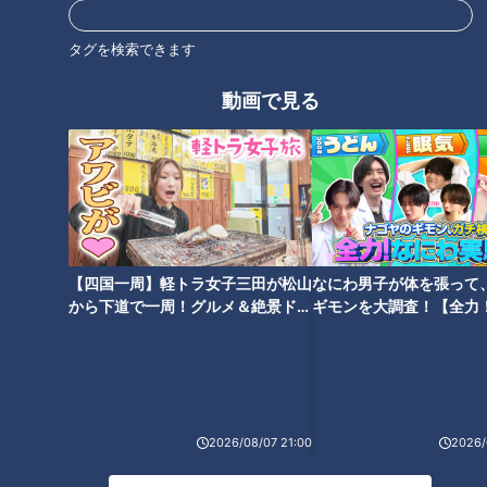
タグを検索できます
番組紹介
動画で見る
ドキュメンタリー
ピエロと呼ばれた息子
ドキュメンタリーやニュース特集をお届けします。
・受賞作品をはじめとしたドキュメンタリー
・ディレクターが取材対象に迫った、テレビでは放送していない特
別版
【四国一周】軽トラ女子三田が松山
なにわ男子が体を張って
・ＣＢＣテレビ「チャント！」の特集を厳選して公開します。
から下道で一周！グルメ＆絶景ドラ
ギモンを大調査！【全力
（月～金 午後3時49分から午後7時 愛知・岐阜・三重で放送）
イブ⑳
験部～ナゴヤのギモン、
～】
最新話の見逃し配信はこちら
2026/08/07 21:00
2026/