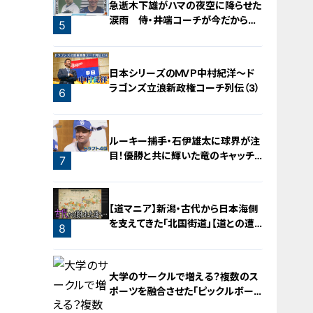
急逝木下雄がハマの夜空に降らせた
涙雨 侍・井端コーチが今だから明
5
かす“ドラ大野雄起用法”秘話
日本シリーズのＭＶＰ中村紀洋～ド
ラゴンズ立浪新政権コーチ列伝（3）
6
ルーキー捕手・石伊雄太に球界が注
目！優勝と共に輝いた竜のキャッチャ
7
ー列伝
【道マニア】新潟・古代から日本海側
を支えてきた「北国街道」【道との遭
8
遇】
大学のサークルで増える？複数のス
ポーツを融合させた「ピックルボー
ル」