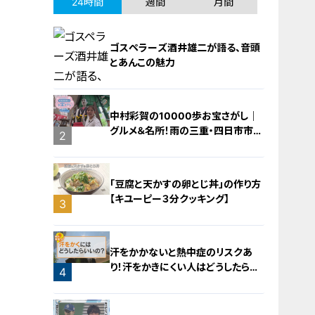
24時間
週間
月間
ゴスペラーズ酒井雄二が語る、音頭
とあんこの魅力
中村彩賀の10000歩お宝さがし｜
グルメ＆名所！雨の三重・四日市市で
1
2
お宝探し【チャント！特集】
「豆腐と天かすの卵とじ丼」の作り方
【キユーピー３分クッキング】
3
汗をかかないと熱中症のリスクあ
り！汗をかきにくい人はどうしたらい
4
いの？