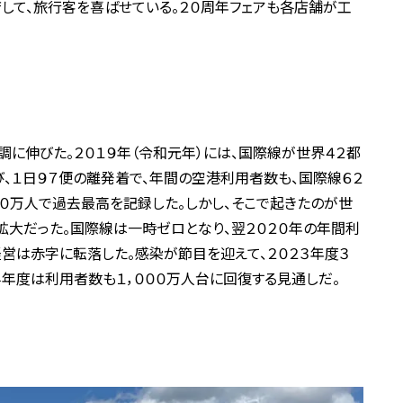
して、旅行客を喜ばせている。２０周年フェアも各店舗が工
に伸びた。２０１９年（令和元年）には、国際線が世界４２都
び、１日９７便の離発着で、年間の空港利用者数も、国際線６２
６０万人で過去最高を記録した。しかし、そこで起きたのが世
拡大だった。国際線は一時ゼロとなり、翌２０２０年の年間利
営は赤字に転落した。感染が節目を迎えて、２０２３年度３
４年度は利用者数も１，０００万人台に回復する見通しだ。