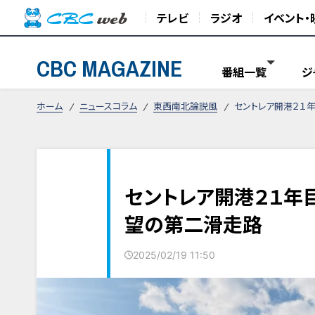
テレビ
ラジオ
イベント・
CBC MAGAZINE
番組一覧
ジ
ホーム
ニュースコラム
東西南北論説風
セントレア開港２１
セントレア開港２１年
望の第二滑走路
2025/02/19 11:50