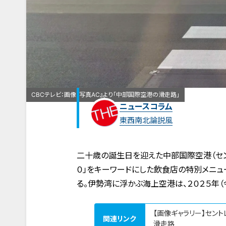
CBCテレビ：画像『写真AC』より「中部国際空港の滑走路」
ニュースコラム
東西南北論説風
二十歳の誕生日を迎えた中部国際空港（セン
０」をキーワードにした飲食店の特別メニュ
る。伊勢湾に浮かぶ海上空港は、２０２５年（
【画像ギャラリー】セン
関連リンク
滑走路