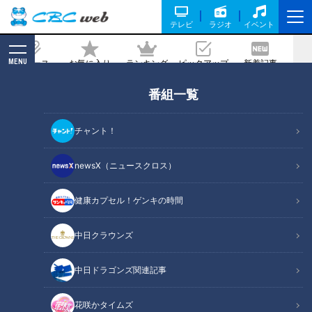
テレビ
ラジオ
イベント
MENU
ニュース
お気に入り
ランキング
ピックアップ
新着記事
CBC MAGAZINE
番組一覧
マジックインキの魔法「何にでも書けて
消えない」ニッポンでの誕生秘話
チャント！
2023/01/31 10:40
newsX（ニュースクロス）
健康カプセル！ゲンキの時間
中日クラウンズ
中日ドラゴンズ関連記事
花咲かタイムズ