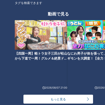
タグを検索できます
動画で見る
【四国一周】軽トラ女子三田が松山
なにわ男子が体を張って
から下道で一周！グルメ＆絶景ドラ
ギモンを大調査！【全力
イブ⑳
験部～ナゴヤのギモン、
～】
2026/08/07 21:00
2026/
もっと見る