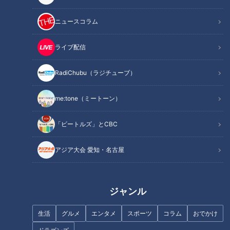
ニュースコラム
ライブ配信
RadiChubu（ラジチューブ）
me:tone（ミートーン）
「ビートルズ」とCBC
アジア大会 愛知・名古屋
「発売当時のマジックインキ1953年」提供：寺西化学工業株式会社
ジャンル
物心ついた頃、クエスチョン「？」マークのラベルが付いた太
生活
グルメ
エンタメ
スポーツ
コラム
おでかけ
く短いペンが身近にあった。ボールペンやサインペンと違っ