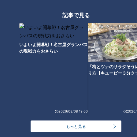
記事で見る
「初代社長・寺西長一さん」提供：寺西化学工業株式会社
そんなペンに魅了された日本人がいた。１８９８年（明治３１
年）に大阪で生まれた寺西長一（てらにし・ちょういち）さ
いよいよ開幕戦！名古屋グランパス
ん、船場の商店でインクの製造を学び、１８歳だった１９１６
の現戦力をおさらい
年（大正５年）に「寺西化学工業所」を創業した。インク、ク
レヨン、そして絵の具などを製造していたが、終戦後、米国製
「梅とツナのサラダそう
り方【キユーピー３分ク
の“あるペン”と出会うことになる。それは、戦後復興のため産
業視察団に参加した、事務用品会社「内田洋行」の社長が米国
から持ち帰ったものだった。何にでも書けて、書いた瞬間すぐ
に乾き、水でも手でこすっても消えない不思議なペン、それが
米スピードライ社の「マジックマーカー」だった。
2026/08/08 19:00
2026/
もっと見る