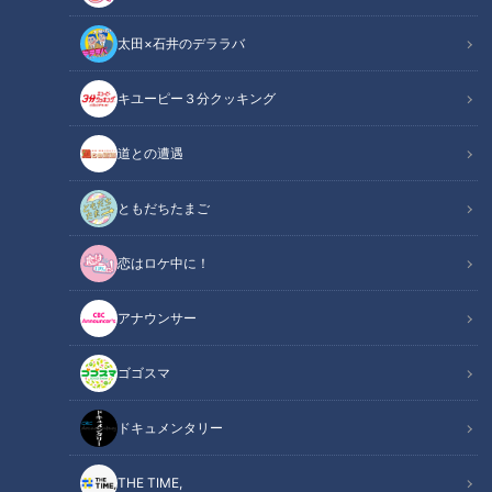
太田×石井のデララバ
キユーピー３分クッキング
道との遭遇
ともだちたまご
恋はロケ中に！
「発売当時のマジックインキ1953年」提供：寺西化学工業株式会社
アナウンサー
ニュースコラム
東西南北論説風
ゴゴスマ
ドキュメンタリー
THE TIME,