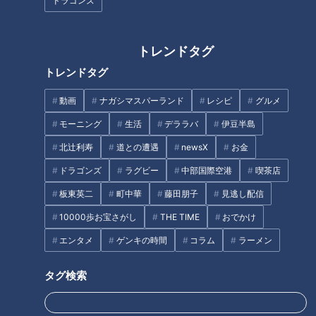
ドラゴンズ
て、そのボディーはガラス製だった。さらにキャップはねじ式
になっていて回さないと開けられなかった。ペンの先も太く四
角い形、インクの匂いも強かった。「書くと消せないから気を
トレンドタグ
つけて」と親から注意された。それが日本製の油性マーカー
トレンドタグ
「マジックインキ」との出会いだった。
動画
ナガシマスパーランド
レシピ
グルメ
マーカーペンは「フェルトペン」とも呼ばれ、もともと英国の
モーニング
生活
デララバ
伊豆半島
貴族が使っていた。１９世紀後半になって、イギリスの一般社
北辻利寿
道との遭遇
newsX
お金
会にも広がっていった。ペン先となるフェルトは、羊など動物
ドラゴンズ
ラグビー
中部国際空港
喫茶店
の毛を圧縮して作った繊維、それを細くしてインクを沁み込ま
板東英二
町中華
藤田朋子
見逃し配信
せて、書く道具とした。その後、米国ではそれを進化させた
「マジックマーカー」という油性のフェルトペンが誕生した。
10000歩お宝さがし
THE TIME
おでかけ
エンタメ
ゲンキの時間
コラム
ラーメン
タグ検索