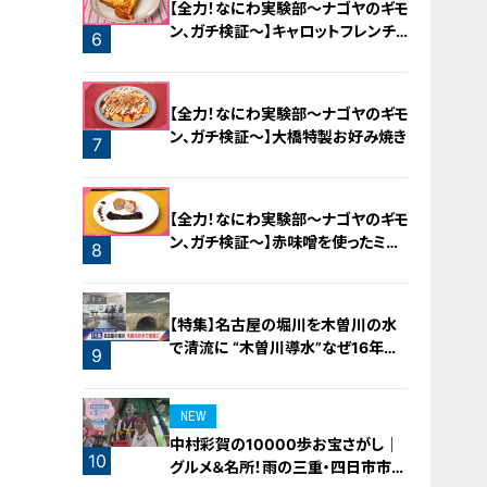
【全力！なにわ実験部～ナゴヤのギモ
ン、ガチ検証～】キャロットフレンチ
6
ロースト
【全力！なにわ実験部～ナゴヤのギモ
ン、ガチ検証～】大橋特製お好み焼き
7
【全力！なにわ実験部～ナゴヤのギモ
ン、ガチ検証～】赤味噌を使ったミル
8
フィーユ味噌トンカツ
【特集】名古屋の堀川を木曽川の水
で清流に “木曽川導水”なぜ16年ぶ
9
り？【newsX】
NEW
中村彩賀の10000歩お宝さがし｜
10
グルメ＆名所！雨の三重・四日市市で