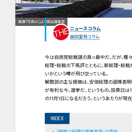
画像『写真AC』より国会議事堂
ニュースコラム
論説室発コラム
今は自民党総裁選の真っ最中だ。だが、種々
総理・総裁の下馬評とともに、新総理・総裁
いかという噂が飛び交っている。
解散説の主な根拠は、安倍総理の退陣表明
が有利な今、選挙だ、というもの。投票日は
の11月1日になるだろう、というあたりが現
INDEX
「解散は総理の専権事項」の意味