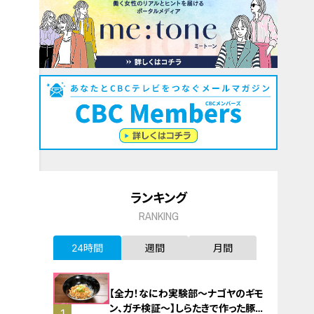
ランキング
RANKING
24時間
週間
月間
【全力！なにわ実験部～ナゴヤのギモ
ン、ガチ検証～】しらたきで作った豚
1