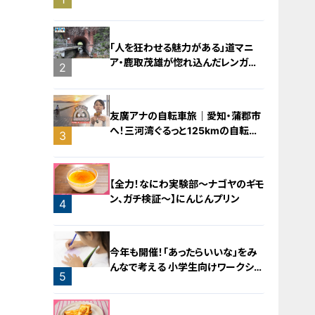
バラミンチの油そば
「人を狂わせる魅力がある」道マニ
ア・鹿取茂雄が惚れ込んだレンガの
2
橋梁とは？未公開の道3選
友廣アナの自転車旅｜愛知・蒲郡市
へ！三河湾ぐるっと125kmの自転車
3
旅！【チャント！特集】
【全力！なにわ実験部～ナゴヤのギモ
ン、ガチ検証～】にんじんプリン
4
今年も開催！「あったらいいな」をみ
んなで考える 小学生向けワークショ
5
ップを大府市で開催