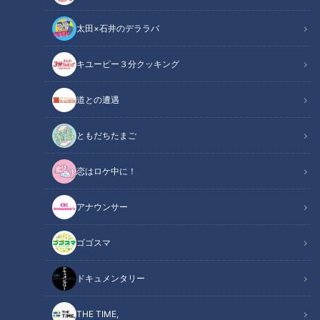
太田×石井のデララバ
ニュースコラム
イッポウ「金曜論説室」
キユーピー３分クッキング
【CBCテレビ イッポウ金曜論説室】
道との遭遇
名古屋城の木造天守閣復元に向けて、現在の天守への入場が5
ともだちたまご
月7日から禁止されました。木造の新天守閣の完成は4年後の
2022年に予定されており、それまで観光客は天守に上ること
恋はロケ中に！
ができなくなりました。入場可能な最終日の6日は大勢の人た
アナウンサー
ちがつめかけ、早朝から長い列ができました。
ゴゴスマ
ドキュメンタリー
THE TIME,