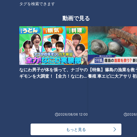
今後の課題は？
タグを検索できます
名古屋城が熱い！
オススメ関連コンテンツ
動画で見る
今後の課題は？
なにわ男子が体を張って、ナゴヤの
【特集】篠島の漁業を救
ギモンを大調査！【全力！なにわ実
養殖 車エビに大アサリ 
験部～ナゴヤのギモン、ガチ検証
【newsX】
～】
2026/08/06 12:00
2026/
もっと見る