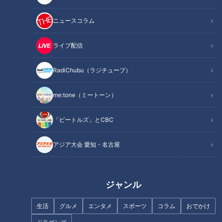
ニュースコラム
ライブ配信
RadiChubu（ラジチューブ）
名古屋城の天守閣の歴史を振り返ってみましょう。天下分け目
と言われた関ヶ原の戦いから10年後、江戸幕府の誕生から7年
me:tone（ミートーン）
後の1610年、名古屋城は尾張徳川家の居城として築城が始ま
り、その2年後の1612年に完成しました。
「ビートルズ」とCBC
月日は流れ、1930年、城は国から名古屋市に所有が移りまし
た。と同時に天守閣は本丸御殿などと共に、城郭としては初め
アジア大会 愛知・名古屋
て国宝に指定されました。
しかし、太平洋戦争中の1945年、天守閣は空襲によって焼
ジャンル
失、今の天守閣が再建されたのはその14年後、1959年のこと
でした。
生活
グルメ
エンタメ
スポーツ
コラム
おでかけ
そして今回、60年近くたった現在のコンクリート天守閣が木