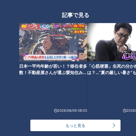
記事で見る
伊勢湾台風
明治生まれの祖父は太平洋戦争にも従軍し、数々の修羅場を経
験していた。
日本一平均年齢が若い！？移住者多
「心筋梗塞」生死の分か
数！不動産屋さんが選ぶ愛知住みた
は？…“夏の厳しい暑さ”
その人にしても茫然自失という当時の姿が日記帳からあふれ出
い街ランキング1位は？
に！発症前のキケンなサ
ている。
法
「想定外」「未だ経験のない」「50年に一度」
いろいろな言葉で表現される自然災害が続いている。
2026/08/09 08:03
2026/
西日本豪雨ではあんなに長きにわたって雨が降り続くことに驚
いたし、大雨特別警報が11府県にも出されたのは初めてだ。
もっと見る
7月末の台風12号は寒冷渦の影響で東側から三重県に上陸する