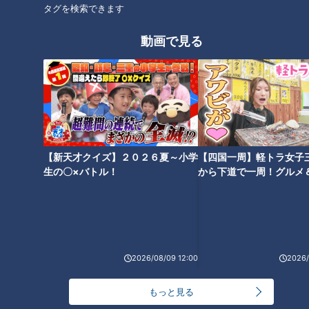
タグを検索できます
玄関を見ると相当の浸水だ。一分間に八粍（ミリ）の割で増
しているわけ。
動画で見る
これはえらい事になった、愈々（いよいよ）畳上げだ」
翌9月27日にはこんな一文があった。
「何とも惨状目をおおふばかり。どこから手をつけて良いか、
何をしたら良いか、暫くボウゼンと言うのがこの日一日の始
末」
【新天才クイズ】２０２６夏～小学
【四国一周】軽トラ女子
生の〇×バトル！
から下道で一周！グルメ
イブ⑳
自然災害への防災はますます大きなテーマとなっ
ている
2026/08/09 12:00
2026/
もっと見る