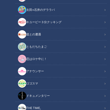
太田×石井のデララバ
ニュースコラム
キユーピー３分クッキング
東西南北論説風
道との遭遇
亡き祖父は毎日きちんと日記をつける人だった。
ともだちたまご
台風が次々と日本を襲った今年、実家で探し出して1959年
（昭和34年）の祖父の日記帳を開いてみた。
恋はロケ中に！
「朝の内上がっていた雨が猛烈に降り出し仕事にならず、隣の
アナウンサー
ポンプ施設を見て帰る。
15号台風が今迄にない大きな規模を持って接近しつつある状
ゴゴスマ
況でまたも水入りの心配が出た」（以下、日記は原文ママ）9
月25日の日記である。
ドキュメンタリー
しかし次の日のページは空白だった。
翌日に「台風15号」すなわち伊勢湾台風が祖父たちの住む名古
THE TIME,