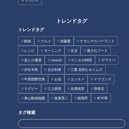
ドラゴンズ
死者・行方不明者を出し戦後復興の道を歩む日本にとって大災
害となった。
トレンドタグ
祖父の日記が再開されたのは10日後の10月6日夜だった。
トレンドタグ
「久しぶりに明るい電燈の下で書く」として、伊勢湾台風が来
襲した9月26日のことをふり返って書いている。
動画
グルメ
加藤愛
ナガシマスパーランド
レシピ
モーニング
生活
愛されフード
「今から思えば確かに大きな油断があった。
道との遭遇
newsX
ゲンキの時間
デララバ
まさか風速が四十米を越えた四十五・七米になろうとは、
伊豆半島
北辻利寿
三重 花咲かタイムズ
今迄の経験から夢想もしなかった」
「午後七時半から風は愈々（いよいよ）勢力を増し、
中部国際空港
お金
エンタメ
ドラゴンズ
ラジオは紀伊半島上陸を伝え、遂に台風は最悪のコース。
ラグビー
三上悠亜
友廣南実
喫茶店
八時半には流石にこれは凄いと思ふ程の暴風雨、
東山動植物園
板東英二
根尾昂
町中華
物凄い音に見れば、東南の八畳間の壁は落ち雨戸が一枚とん
で風の吹くまま。
タグ検索
とり敢えず境のカラカミを盾に畳を持ち上げ防御」
「十時、風は台風の通過と共にウソのようにおさまった。