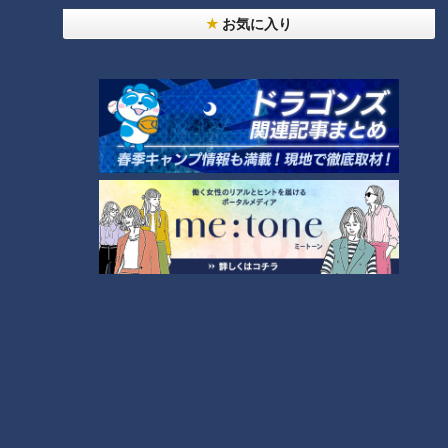
という初めてのコースを通った。
お気に入り
9月はじめの台風21号では大都市の大阪で車が次々と吹き飛ば
され、タンカーが橋に激突し、関西空港が水没した。これも前
代未聞のことだった。
祖父たちと共に伊勢湾台風を経験した母は、59年前に壁が吹
き飛び浸水したその家に現在も暮らしている。
80歳代半ばになった今でも、台風がやって来る度に、伊勢湾
台風を思い出すと話す。
風は怖いと言う。水は嫌いだと言う。
祖父も母も戦争を経験した世代であり、備えの大切さをたたき
込まれていた。
そんな人たちですらかつての伊勢湾台風の前でなす術はなかっ
た。
台風だけでなく地震など自然災害への防災はますます大きなテ
ーマとなっている。
「先人の知恵」「防災知識」そして行政の対応含めた「防災対