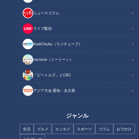
屋の町を襲ったのだ。
ニュースコラム
2018年は異常気象と災害の年として記憶されるだろう。
多くの犠牲者を出した7月の西日本豪雨は、台風ではなく梅雨
ライブ配信
前線が長く停滞した結果だった。
台風は気象庁のまとめによると6月から8月の今夏、発生した
RadiChubu（ラジチューブ）
数は18個、1951年（昭和26年）に統計が始まって以来で1994
me:tone（ミートーン）
年（平成6年）と並んで最多だった。
「ビートルズ」とCBC
暑さも異常だった。
観測史上最高の41．1度を埼玉県熊谷市で記録したほか、多く
アジア大会 愛知・名古屋
の場所で軒並み40度を突破した。
そして9月に入っても、台風21号が列島を通過して関西地区を
中心に大きな被害をもたらした。
ジャンル
さらに同じ週に今度は震度7の地震が北海道を襲った。
台風21号は当初、59年前の伊勢湾台風と似たコースを通るの
生活
グルメ
エンタメ
スポーツ
コラム
おでかけ
ではないかと言われていた。伊勢湾台風は、5000人を超える