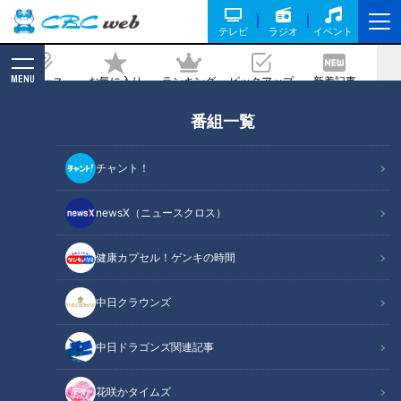
テレビ
ラジオ
イベント
MENU
ニュース
お気に入り
ランキング
ピックアップ
新着記事
CBC MAGAZINE
番組一覧
伊勢湾台風から59年～襲来する2018自
然災害の中で祖父の日記が語ること
チャント！
2018/09/09 08:00
newsX（ニュースクロス）
健康カプセル！ゲンキの時間
中日クラウンズ
中日ドラゴンズ関連記事
花咲かタイムズ