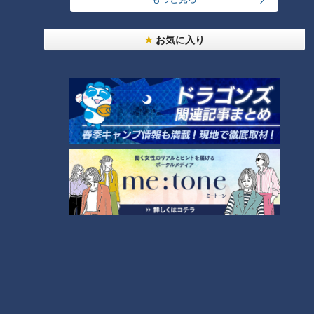
そのラストステージを飾ったのがサザンの「ザ・ガールズ・万
座ビーチ」ツアーだった。
お気に入り
ツアーのために作られた『平和の琉歌』。「琉歌」は歌詞を五
七調で刻む沖縄独特の歌である。
桑田さんはその五七調で米軍基地との共存を続ける沖縄を書き
込んだ。重くせつない歌である。
前年に沖縄では少女が米兵に暴行される事件が起きていた。
日米地位協定が大きく揺らいだ中での哀しい名曲だった。
『I AM YOUR SINGER』
2008年にサザンは無期限の活動休止を発表。
「屋号をファンにお返しする」という言葉と共に、横浜国際総
合競技場で4日間のライブを行なった。
デビュー30周年のお祝い以上に、しばしサザンの姿を見るこ
とができなくなるファンにとっては悲しいステージだった。
雨が降りしきる中、新曲の『I AM YOUR SINGER』が始まる
と、体調不良だったパーカッションの毛ガニ（野沢秀行）がま