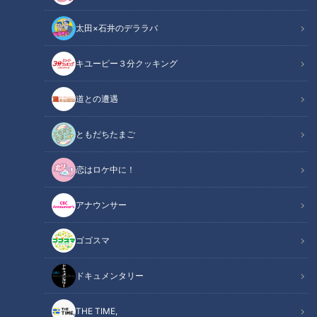
太田×石井のデララバ
キユーピー３分クッキング
CBCテレビ：画像『pixabay』
道との遭遇
ニュースコラム
ともだちたまご
東西南北論説風
恋はロケ中に！
サザンオールスターズがデビュー40周年の夏を迎えた。
デビューシングルである『勝手にシンドバッド』が発売された
アナウンサー
のは1978年（昭和53年）6月25日。
ゴゴスマ
この日に合わせてコラムを書こうと思い悩んでいたのだが書け
なかった。
ドキュメンタリー
あまりにも名曲が多く、自分にとってのベスト10ですら容易に
選ぶことができない。
THE TIME,