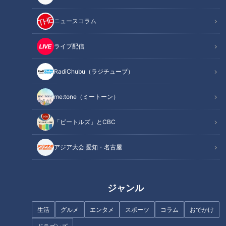
ましてコラムを書くにあたってどの曲を選ぼうが何を書こう
が、それはサザンのほんの一面しか描くことができない。
ニュースコラム
それだけサザンオールスターズ40年の歩みは大きく重い。
しかし40周年のタイミングで何も書かない選択はない。
ライブ配信
サザンの歌と当時の出来事、そこに私的こだわりを絡めて書く
しかないという結論に行き着いた。
RadiChubu（ラジチューブ）
「コラムではないコラム」とあらかじめご容赦いただきたい。
me:tone（ミートーン）
『勝手にシンドバッド』
「ビートルズ」とCBC
この歌を初めて聞いた時の衝撃は今も鮮明である。
1978年8月の音楽番組『ザ・ベストテン』新曲や話題曲を紹介
アジア大会 愛知・名古屋
する今週のスポットライトコーナーだった。
サザンのメンバー6人はライブハウスからの中継で登場した。
曲のタイトルを聞いた時、前の年にヒットした2つ『勝手にし
ジャンル
やがれ』（沢田研二）と『渚のシンドバッド』（ピンクレディ
ー）が好きな歌だっただけにコミックバンドかと思った。
生活
グルメ
エンタメ
スポーツ
コラム
おでかけ
しかし演奏された歌の溢れ出るパワーに圧倒された。