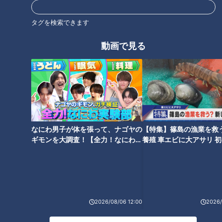
1988年（昭和63年）ソウル五輪での鈴木大地選手「バサロ泳
タグを検索できます
法」が思い出深い。
翌年には昭和という時代が幕を下ろす。
動画で見る
『涙のキッス』
この曲が入ったアルバム『世に万葉の花が咲くなり』を海外赴
任先であるオーストリアのウィーンで聴いた。
16曲入りの豪華なアルバムは小林武史氏と組んでの作品群だっ
た。
現地のオーストリア人スタッフもサザンが大好きで、日本から
なにわ男子が体を張って、ナゴヤの
【特集】篠島の漁業を救
ギモンを大調査！【全力！なにわ実
養殖 車エビに大アサリ 
送ってもらったCDを貸したりして「音楽の都」でクラシック
験部～ナゴヤのギモン、ガチ検証
【newsX】
ならぬサザンを楽しんだ。1992年（平成4年）日本国内では東
～】
海道新幹線に「のぞみ」が登場した。
サザンのこの曲は「冬彦さん」という流行語まで生んだテレビ
ドラマの主題歌としてヒットチャートを上昇した。
2026/08/06 12:00
2026/