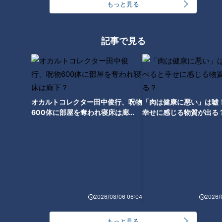
もっと見る
INDEX
サザンの名曲を思い出と共に・・・
サザンオールスターズ40周年の夏が過ぎて行く・・・
記事で見る
オススメ関連コンテンツ
サザンの名曲を思い出と共に・・・
オカルトコレクター田中俊行、呪物
「肉は健康に悪い」は嘘
600体に部屋を奪われ寝床は廊
幸せに感じる物質が出る
『平和の琉歌』
下？
沖縄が大好きである。ある時期、本島北中部にあるホテルに毎
年通った。
そのホテルのビーチ名を入れ込んだツアーが始まったのは
1996年（平成8年）だった。
名古屋の会場はナゴヤドームでなく、当時の中日ドラゴンズ本
2026/08/06 06:04
2026/
拠地だった屋外のナゴヤ球場。
球場周辺への騒音配慮から屋外ライブはその年で休止となり、
もっと見る