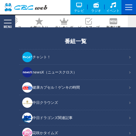
テレビ
ラジオ
イベント
MENU
ニュース
お気に入り
ランキング
ピックアップ
新着記事
CBC MAGAZINE
番組一覧
サザンオールスターズ40周年の夏～シ
ンドバッドは勝手にラララ・ラララ・ラ
チャント！
ララ♪
newsX（ニュースクロス）
2018/08/05 08:00
健康カプセル！ゲンキの時間
中日クラウンズ
中日ドラゴンズ関連記事
花咲かタイムズ