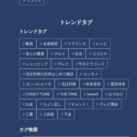
ドラゴンズ
ピンクレディーが『サウスポー』『UFO』など社会現象的なヒ
ット曲を連発し、インベーダーゲームが登場し始めた夏。私は
大学1年生だった。
トレンドタグ
トレンドタグ
『みんなのうた』
デビュー10周年を迎えたサザンは「真夏の夜の夢 大復活祭」
動画
友廣南実
ドラゴンズ
レシピ
ツアーを展開した。
道との遭遇
グルメ
生活
ゴゴスマ
私は愛知県の小牧市総合運動場野球場に参加した。
ショッピング
テレビ
中日ドラゴンズ
このステージで画期的だったのは、コンサートの後半に「桑田
北辻利寿の日本はじめて物語
エンタメ
佳祐ソロコーナー」があったことだ。
ガンバレルーヤ
北辻利寿
松本道弥
鷲見玲奈
サザンのメンバーと入れ替わり（ドラムの松田弘は兼務）、
KUWATA BANDメンバーがステージに登場、桑田ソロ曲と共
CANDY TUNE
THE TIME
newsX
おでかけ
に『BAN BAN BAN』や『スキップ・ビート』などのバンド楽
お金
ちょい足し
チャント！
テレビ番組
曲も披露された。
三重
上田家
下道
終盤で演奏されたのが『みんなのうた』だった。
大きな気球が現れ、屋外会場ならではの花火も打ち上げられ
タグ検索
た。