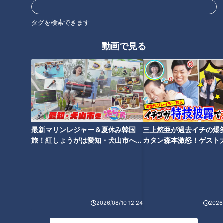
オススメ関連コンテンツ
タグを検索できます
動画で見る
チャント知っ得！なるほどドク
チャント知っ得！なるほどドク
ター＃２４ がんを熱で…温熱療
ター＃９ 帯状疱疹（たいじょう
法とは！？【チャント！】
ほうしん）【チャント！】
最新マリンレジャー＆夏休み韓国
三上悠亜が過去イチの爆
旅！紅しょうがは愛知・犬山市へ
カタン森本激怒！ゲスト
【花咲かタイムズ】
【ともだちたまご】
チャント知っ得！なるほどドク
チャント知っ得！なるほどドク
ター＃８ めまい【チャント！】
ター＃３ おしっこで病気がわか
2026/08/10 12:24
2026/
る！？【チャント！】