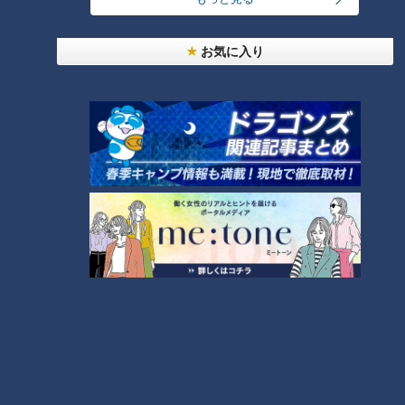
ランキング
RANKING
お気に入り
24時間
週間
月間
NEW
岐阜で続く鉄道廃止、バスの代替にも問題が
モーニング娘。‘26井上春華がハロメンで仲良くし
たいと思っている人は？
1
大学のサークルで増える？複数のスポーツを融合さ
せた「ピックルボール」
「心筋梗塞」生死の分かれ道は？…“夏の厳しい暑
さ”もきっかけに！発症前のキケンなサインと対処