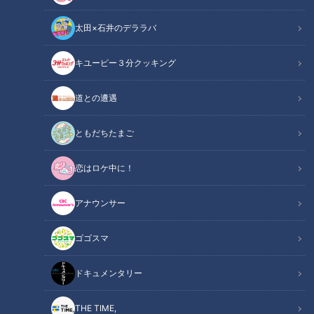
太田×石井のデララバ
チャント！
キユーピー３分クッキング
チャント知っ得！なるほどドクター
道との遭遇
腰痛の原因はさまざまですが、腰の骨、特に椎間板に原因があ
る場合は早めの受診がおすすめ。椎間板ヘルニアについて脊
ともだちたまご
椎・脊髄の専門外科医に教えてもらいます。
恋はロケ中に！
この記事の画像を見る
アナウンサー
この記事を見たあなたへのおすすめ
ゴゴスマ
ドキュメンタリー
THE TIME,