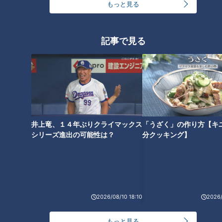
もっと見る
記事で見る
チャント知っ得！なるほどドク
ター＃２ バストケア【チャン
ト！】
井上竜、１４年ぶりクライマックス
「うざく」の作り方【キ
シリーズ進出の可能性は？
分クッキング】
2026/08/10 18:10
2026/
もっと見る