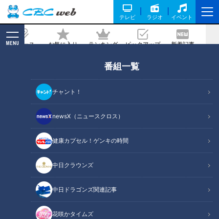
テレビ
ラジオ
イベント
MENU
ニュース
お気に入り
ランキング
ピックアップ
新着記事
CBC MAGAZINE
番組一覧
その腰痛 椎間板ヘルニアかも【チャン
ト！】
チャント！
2024/04/02 19:00
2024年4月2日放送
newsX（ニュースクロス）
健康カプセル！ゲンキの時間
中日クラウンズ
中日ドラゴンズ関連記事
花咲かタイムズ