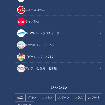
その腰痛“知らぬ間に骨折”かも
いよいよ夏本番 注意したい
ニュースコラム
【チャント！】
「心臓病」【チャント！】
ライブ配信
RadiChubu（ラジチューブ）
me:tone（ミートーン）
その腰痛“せぼねの病気”が原因
その腰痛 原因は“首”かも！？
かも【チャント！】
【チャント！】
「ビートルズ」とCBC
アジア大会 愛知・名古屋
ジャンル
夏も要注意！？脳卒中【チャン
早期発見のために 受けるべき
ト！】
「がん検査」【チャント！】
生活
グルメ
エンタメ
スポーツ
コラム
おでかけ