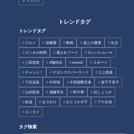
ドラゴンズ
タグ
動画
生活
健康
水城あやの
トレンドタグ
トレンドタグ
番組紹介
グルメ
加藤愛
動画
道との遭遇
生活
チャント！
ゲンキの時間
愛されフード
ガンバレルーヤ
チャント知っ得！なるほどドクター
三田悠貴
if珈琲店
newsX
スポーツ
身近な生活情報から芸能、どこよりも詳しい天気情報などなど、東
チャント！
ナガシマスパーランド
三上悠亜
海3県にとことん寄り添う新しい報道・情報番組。毎週月～金曜 午
下呂温泉
中田翔
中部国際空港
坂下千里子
後3:49～5:50放送（金曜は午後4:50～5:50放送）。
山内彩加
瀬藤亮太
町中華
紅しょうが
ホームページ
鉄道
おでかけ
かとうかず子
アナ出演
番組サイト
エンタメ
タグ検索