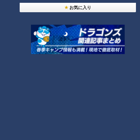
毎日の地道な作業の積み重ねが、やがては海の恵みとなって私
お気に入り
たちの食卓に届くのです。
エサの「プランクトン」や卵を産む「親魚」も育
てる！？
CBCテレビ『チャント！』よしお兄さんのもっと”みえ”推し