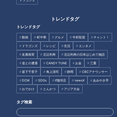
ドラゴンズ
トレンドタグ
トレンドタグ
CBCテレビ『チャント！』よしお兄さんのもっと”みえ”推し
動画
町中華
グルメ
中村彩賀
チャント！
三重県の「尾鷲栽培漁業センター」では、豊かな海づくりのた
ドラゴンズ
レシピ
生活
エンタメ
めに“栽培漁業”が行われています。センターの水槽をのぞく
友廣南実
北辻利寿
北辻利寿の日本はじめて物語
と、たくさんの小さな魚たちが元気に泳ぐ姿が！
道との遭遇
CANDY TUNE
お金
三重
（田中さん）
坂下千里子
角上清司
静岡
CBCアナウンサー
「今年の2月に産まれたマダイの稚魚です」
DCM
SDGs
if珈琲店
newsX
あみやき亭
おでかけ
とんかつ
アジア大会
タグ検索