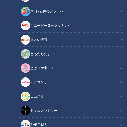
太田×石井のデララバ
CBCテレビ『チャント！』よしお兄さんのもっと”みえ”推し
キユーピー３分クッキング
チャント！
道との遭遇
「よしお兄さんのもっと“みえ”推し！」記事
ともだちたまご
三重県尾鷲市にある「尾鷲栽培漁業センター」では、豊かな海
恋はロケ中に！
づくりのために「栽培漁業」が行われています。卵から生まれ
たばかりの稚魚は自然界では生き残りにくいため、人間の手で
アナウンサー
大切に育てて海に放流。さらに、魚だけでなく餌となるプラン
クトンまで育てているんです！今回は、漁業の現場でどのよう
ゴゴスマ
な苦労や工夫があるのかを調査しました。
ドキュメンタリー
【動画】水槽の中に“数十億匹”！？動物プラン
関連リンク
クトンを育てる驚きの裏側はこちら【2分44秒
THE TIME,