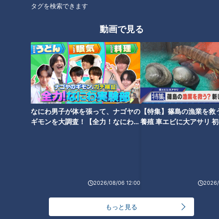
タグを検索できます
動画で見る
CBCテレビ『チャント！』よしお兄さんのもっと”みえ”推し
栽培漁業では、魚が卵から産まれて稚魚になるまでの一番弱い
時期を、人間の手でサポート。稚魚たちを丁寧に育てて海に放
なにわ男子が体を張って、ナゴヤの
【特集】篠島の漁業を救
流することで、海の恵みを持続的に利用できる仕組みを作って
ギモンを大調査！【全力！なにわ実
養殖 車エビに大アサリ 
います。
験部～ナゴヤのギモン、ガチ検証
【newsX】
～】
2026/08/06 12:00
2026/
もっと見る