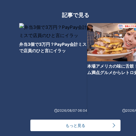
記事で見る
CBCテレビ『チャント！』よしお兄さんのもっと”みえ”推し
弁当3個で3万円？PayPay会計ミス
稚魚のお世話は毎日欠かせません。エサやりはもちろん、健康
で店員のひと言にイラッ
に育つための環境づくりも重要です。水槽の掃除は、パイプと
ホースがつながった道具でサイホンの原理を利用。水槽の底に
本場アメリカの味に舌鼓
溜まった汚れを丁寧に吸い出します。
ム満点グルメからレトロ
で！愛知・東海市の感動
選
（よしお兄さん）
「まさに掃除機のようですね。お魚が入ったりしないです
か？」
2026/08/07 06:04
2026/
（田中さん）
もっと見る
「このくらいの大きさになったら（魚は）逃げていきます」