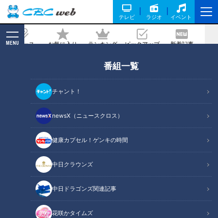
テレビ
ラジオ
イベント
MENU
ニュース
お気に入り
ランキング
ピックアップ
新着記事
CBC MAGAZINE
番組一覧
魚だけでなく“エサ”も育てる！？ 稚魚を
人の手で守る「栽培漁業」 三重県「尾鷲
チャント！
栽培漁業センター」の現場に密着！
newsX（ニュースクロス）
2025/07/02 06:03
2025年6月25日放送
健康カプセル！ゲンキの時間
中日クラウンズ
中日ドラゴンズ関連記事
花咲かタイムズ