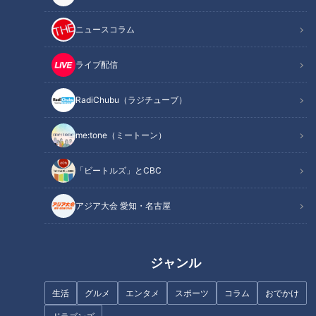
～】
ニュースコラム
INDEX
ライブ配信
「栽培漁業」とは？稚魚を人間の手でサポート！
エサの「プランクトン」や卵を産む「親魚」も育てる！？
RadiChubu（ラジチューブ）
豊かな海を守るために私たちにできること
オススメ関連コンテンツ
me:tone（ミートーン）
「ビートルズ」とCBC
「栽培漁業」とは？稚魚を人間の手でサポート！
アジア大会 愛知・名古屋
ジャンル
生活
グルメ
エンタメ
スポーツ
コラム
おでかけ