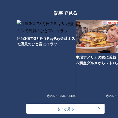
【日本縦断】軽トラ女子が本州
【日本縦断】軽トラ女子が本州
を縦断して絶景・絶品を巡る㊺
を縦断して絶景・絶品を巡る㊹
記事で見る
弁当3個で3万円？PayPay会計ミス
で店員のひと言にイラッ
【日本縦断】軽トラ女子が本州
【日本縦断】軽トラ女子が本州
を縦断して絶景・絶品を巡る㊸
を縦断して絶景・絶品を巡る旅
本場アメリカの味に舌鼓
㊷
ム満点グルメからレトロ
で！愛知・東海市の感動
選
2026/08/07 06:04
2026/
【日本縦断】軽トラ女子が本州
を縦断して絶景・絶品を巡る旅
もっと見る
㊶