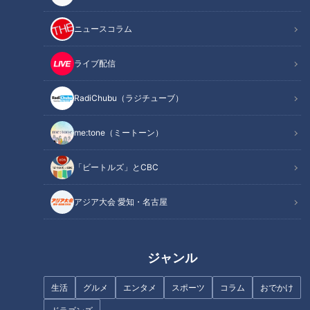
ニュースコラム
この記事を見たあなたへのおすすめ
ライブ配信
RadiChubu（ラジチューブ）
me:tone（ミートーン）
【四国一周】軽トラ女子三田が
【四国一周】軽トラ女子三田が
松山から下道で一周！グルメ＆
松山から下道で一周！グルメ＆
「ビートルズ」とCBC
絶景ドライブ⑭
絶景ドライブ⑮
アジア大会 愛知・名古屋
ジャンル
【四国一周】軽トラ女子三田が
【四国一周】軽トラ女子三田が
生活
グルメ
エンタメ
スポーツ
コラム
おでかけ
松山から下道で一周！グルメ＆
松山から下道で一周！グルメ＆
絶景ドライブ⑱
絶景ドライブ⑰