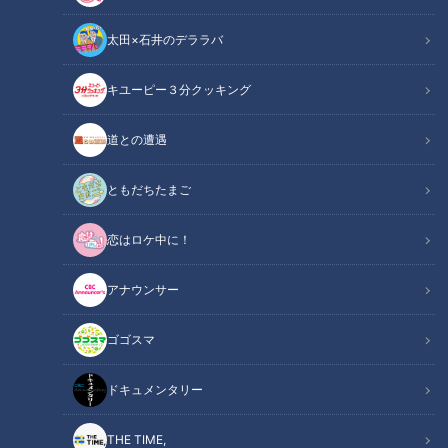
太田×石井のデララバ
道との遭遇
キユーピー３分クッキング
「道との遭遇」動画
道との遭遇
軽トラ女子・三田悠貴が松山から下道で四国を一周！各地の絶
景や絶品グルメを食べまくり！！
ともだちたまご
『歩道・車道バラエティ 道との遭遇』は CBCテレビ 毎週
恋はロケ中に！
火曜23:56～
★見逃し配信【TVer】https://tver.jp/series/sr4jyby1u3
アナウンサー
★見逃し配信【Locipo】https://locipo.jp/playlist/70415aa2-
c481-4078-813a-360c83668bdb
ゴゴスマ
★三田悠貴 公式X https://x.com/mitachan_y
★呂布カルマ 公式X https://x.com/Yakamashiwa
ドキュメンタリー
この記事の画像を見る
THE TIME,