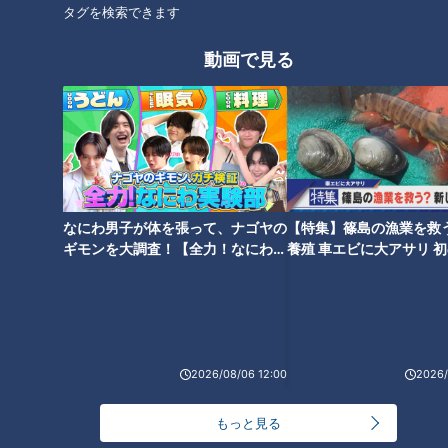
タグを検索できます
ミキがミチに出会うバラエティ！全国のユニークな「道」を変化球
目線で深掘り、とことん楽しむ！CBCテレビにて毎週火曜日よる
動画で見る
11:56から放送。見逃し配信あり。
ホームページ
番組サイト
最新話の見逃し配信はこちら
なにわ男子が体を張って、ナゴヤの
【特集】篠島の漁業を救
ギモンを大調査！【全力！なにわ実
養殖 車エビに大アサリ 
験部～ナゴヤのギモン、ガチ検証
【newsX】
～】
オススメ関連コンテンツ
2026/08/06 12:00
2026/
もっと見る