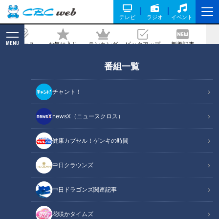
テレビ
ラジオ
イベント
MENU
ニュース
お気に入り
ランキング
ピックアップ
新着記事
CBC MAGAZINE
番組一覧
【四国一周】軽トラ女子三田が松山から
下道で一周！グルメ＆絶景ドライブ⑥
チャント！
2026/05/01 21:00
2026年3月24日放送
newsX（ニュースクロス）
健康カプセル！ゲンキの時間
中日クラウンズ
中日ドラゴンズ関連記事
花咲かタイムズ