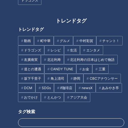
ドラゴンズ
トレンドタグ
トレンドタグ
動画
町中華
グルメ
中村彩賀
チャント！
【四国一周】軽トラ女子三田が
「すごく弾力がある！」自分で
松山から下道で一周！グルメ＆
釣った新鮮な“鳴門鯛”のお造り
ドラゴンズ
レシピ
生活
エンタメ
絶景ドライブ⑨
に感激！グラビアアイドル・三
友廣南実
北辻利寿
北辻利寿の日本はじめて物語
田悠貴の軽トラ四国一周の旅
タグ
道との遭遇
CANDY TUNE
お金
三重
坂下千里子
角上清司
静岡
CBCアナウンサー
動画
エンタメ
三田悠貴
道との遭遇
DCM
SDGs
if珈琲店
newsX
あみやき亭
おでかけ
とんかつ
アジア大会
番組紹介
タグ検索
道との遭遇
「道との遭遇」動画