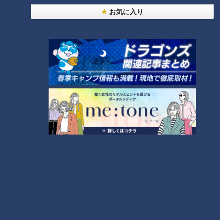
お気に入り
ランキング
RANKING
24時間
週間
月間
友廣アナの自転車旅｜愛知・蒲郡市へ！三河湾ぐる
っと125kmの自転車旅！【チャント！特集】
1