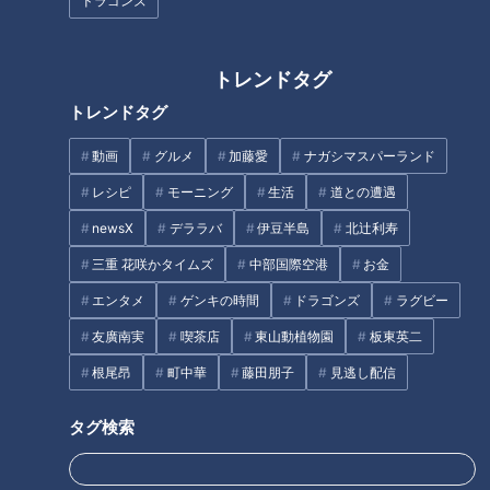
ドラゴンズ
【道マニア】岐阜・世界に3本
【前例のない手術】難病・道化
しかない珍しい橋【道との遭
師様魚鱗癬と闘う大学生に聞
トレンドタグ
遇】
く、手術の理由とその後…配信
トレンドタグ
型ドキュメンタリー「ピエロと
タグ
呼ばれた息子」第114話
動画
グルメ
加藤愛
ナガシマスパーランド
動画
エンタメ
道との遭遇
レシピ
モーニング
生活
道との遭遇
newsX
デララバ
伊豆半島
北辻利寿
三重 花咲かタイムズ
中部国際空港
お金
番組紹介
エンタメ
ゲンキの時間
ドラゴンズ
ラグビー
道との遭遇
友廣南実
喫茶店
東山動植物園
板東英二
「道との遭遇」動画
根尾昂
町中華
藤田朋子
見逃し配信
ミキがミチに出会うバラエティ！全国のユニークな「道」を変化球
目線で深掘り、とことん楽しむ！CBCテレビにて毎週火曜日よる
タグ検索
11:56から放送。見逃し配信あり。