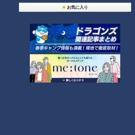
お気に入り
ランキング
RANKING
24時間
週間
月間
NEW
「心筋梗塞」生死の分かれ道は？…“夏の厳しい暑
1
さ”もきっかけに！発症前のキケンなサインと対処
法
「すごい痩せましたね！」…世界一楽なスクワッ
ト！？ダイエットのスペシャリストに学ぶ「無理な