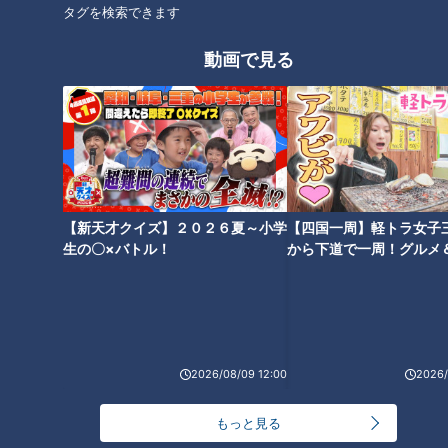
ホームページ
タグを検索できます
番組サイト
動画で見る
最新話の見逃し配信はこちら
オススメ関連コンテンツ
【新天才クイズ】２０２６夏～小学
【四国一周】軽トラ女子
生の〇×バトル！
から下道で一周！グルメ
イブ⑳
【道マニア】群馬・軍用道路の
【道マニア】伊豆半島・ジオパ
2026/08/09 12:00
2026/
先に眠る火薬製造所を調査【道
ークを堪能できる道3選【道と
との遭遇】
の遭遇】
もっと見る