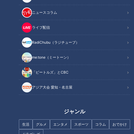
ニュースコラム
ライブ配信
20歳の魚鱗癬と闘う女性‥成人
喧嘩勃発！？互いの糸を切り合
式を迎えた今、思うこと～定期
う「田原凧祭り」の“けんか
配信型ドキュメンタリー「ピエ
凧”で手が傷だらけに…
RadiChubu（ラジチューブ）
ロと呼ばれた息子」第86話
me:tone（ミートーン）
「ビートルズ」とCBC
アジア大会 愛知・名古屋
難病・道化師様魚鱗癬と闘う父
回転寿司で山積みの皿！いった
と子の物語～定期配信型ドキュ
い何皿食べたの？魚鱗癬は栄養
メンタリー「ピエロと呼ばれた
補給が大切です…～定期配信型
息子」第75話
ドキュメンタリー「ピエロと呼
ジャンル
ばれた息子」第90話
生活
グルメ
エンタメ
スポーツ
コラム
おでかけ