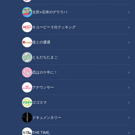
太田×石井のデララバ
キユーピー３分クッキング
道との遭遇
「道との遭遇」動画
道との遭遇
番組OAから、道の映像と道マニアの声を中心に再編集してお
ともだちたまご
届け！声は道マニア・鹿取茂雄さんと、コラムニスト・イラス
恋はロケ中に！
トレーターの能町みね子さんです！『歩道・車道バラエティ
道との遭遇』はCBCテレビ 毎週火曜23:56～
アナウンサー
この記事の画像を見る
ゴゴスマ
この記事を見たあなたへのおすすめ
ドキュメンタリー
THE TIME,