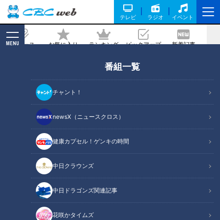
テレビ
ラジオ
イベント
MENU
ニュース
お気に入り
ランキング
ピックアップ
新着記事
CBC MAGAZINE
番組一覧
【道マニア】神奈川・湯河原｜短い区間
に4本… 温泉地に潜む謎の歩道橋【道と
チャント！
の遭遇】
newsX（ニュースクロス）
2025/08/27 12:00
2025年7月29日放送
健康カプセル！ゲンキの時間
中日クラウンズ
中日ドラゴンズ関連記事
花咲かタイムズ