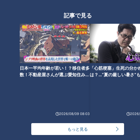
記事で見る
【道マニア】国道246号のルー
【道マニア】北海道・難攻不落
ツ・世田谷に歴史の切断ポイン
の道は今…【道との遭遇】
ト！？【道との遭遇】
日本一平均年齢が若い！？移住者多
「心筋梗塞」生死の分か
数！不動産屋さんが選ぶ愛知住みた
は？…“夏の厳しい暑さ”
い街ランキング1位は？
に！発症前のキケンなサ
法
道マニア【銀座・新橋】首都高
より古い高速道路・KK線の秘密
【道との遭遇】
2026/08/09 08:03
2026/
もっと見る