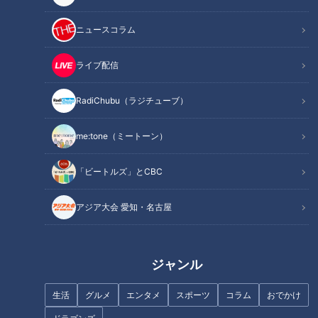
この記事の画像を見る
ニュースコラム
ライブ配信
この記事を見たあなたへのおすすめ
RadiChubu（ラジチューブ）
me:tone（ミートーン）
「ビートルズ」とCBC
テントサウナに大興奮！水風呂
「すごく弾力がある！」自分で
の代わりに板取川へダイブ「気
釣った新鮮な“鳴門鯛”のお造り
アジア大会 愛知・名古屋
持ちいい～」グラビアアイド
に感激！グラビアアイドル・三
ル・三田悠貴の岐阜1周の旅
田悠貴の軽トラ四国一周の旅
ジャンル
生活
グルメ
エンタメ
スポーツ
コラム
おでかけ