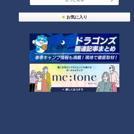
【夏の北海道 大満喫編④】グ
ラビアアイドルが一般道だけで
お気に入り
走ってみた♡ 入浴シーンに呂布
カルマ「・・・」【道との遭
遇】
ランキング
RANKING
24時間
週間
月間