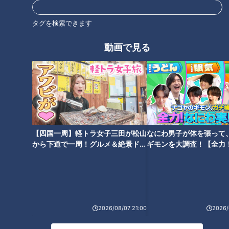
道との遭遇
「道との遭遇」動画
タグを検索できます
ミキがミチに出会うバラエティ！全国のユニークな「道」を変化球
動画で見る
目線で深掘り、とことん楽しむ！CBCテレビにて毎週火曜日よる
11:56から放送。見逃し配信あり。
ホームページ
番組サイト
最新話の見逃し配信はこちら
【四国一周】軽トラ女子三田が松山
なにわ男子が体を張って
から下道で一周！グルメ＆絶景ドラ
ギモンを大調査！【全力
イブ⑳
験部～ナゴヤのギモン、
～】
オススメ関連コンテンツ
2026/08/07 21:00
2026/