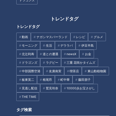
ドラゴンズ
【岐阜】軽トラ女子が「初体験
【四国一周】軽トラ女子三田が
グルメ」を巡る旅③【道との遭
松山から下道で一周！グルメ＆
遇】
絶景ドライブ⑱
トレンドタグ
トレンドタグ
動画
ナガシマスパーランド
レシピ
グルメ
フランス人は菓子店「シャトレ
モーニング
生活
デララバ
伊豆半島
ーゼ」の店名に顔を赤らめる？
四万十川沿いで“軽トラサウ
北辻利寿
道との遭遇
newsX
お金
ナ”を満喫！グラビアアイドル・
ドラゴンズ
ラグビー
三重 花咲かタイムズ
三田悠貴の軽トラ四国一周の旅
中部国際空港
友廣南実
喫茶店
東山動植物園
タグ
板東英二
根尾昂
町中華
藤田朋子
動画
エンタメ
三田悠貴
道との遭遇
見逃し配信
鷲見玲奈
10000歩お宝さがし
THE TIME
番組紹介
タグ検索