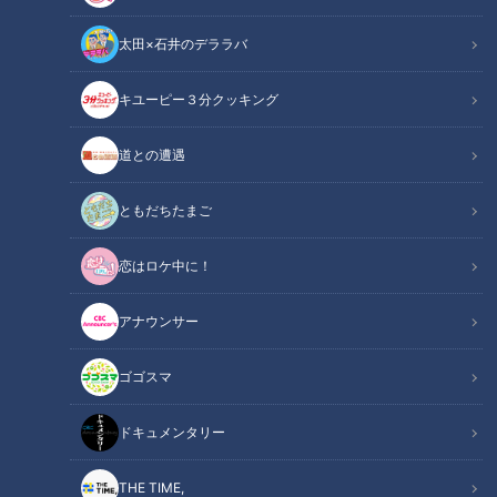
太田×石井のデララバ
キユーピー３分クッキング
道との遭遇
「道との遭遇」動画
道との遭遇
軽トラ女子・三田悠貴（岐阜出身）が北海道の下道830㎞を軽
ともだちたまご
トラで走行！
恋はロケ中に！
4日間で絶品地元グルメ10食を爆食い！
『歩道・車道バラエティ 道との遭遇』は CBCテレビ 毎週
アナウンサー
火曜23:56～
ゴゴスマ
★見逃し配信【TVer】
https://tver.jp/series/sr4jyby1u3
ドキュメンタリー
🚗「歩道・車道バラエティ 道との遭遇」公式サイト
https://hicbc.com/tv/michi/
THE TIME,