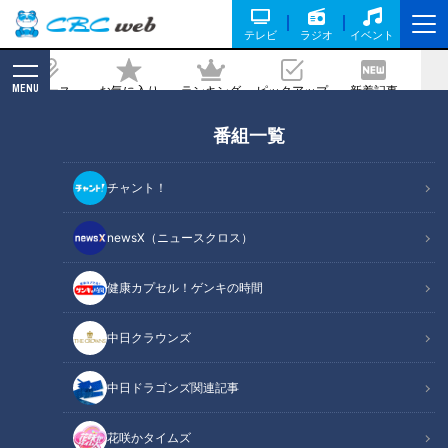
テレビ
ラジオ
イベント
MENU
ニュース
お気に入り
ランキング
ピックアップ
新着記事
CBC MAGAZINE
番組一覧
【ロケ映像完全版】グラドル三田悠貴が
軽トラで北海道3泊4日旅！ 下道830㎞
チャント！
の地元グルメ爆食旅【道との遭遇】
newsX（ニュースクロス）
2024/11/15 18:00
2024年11月5日放送
健康カプセル！ゲンキの時間
中日クラウンズ
中日ドラゴンズ関連記事
花咲かタイムズ