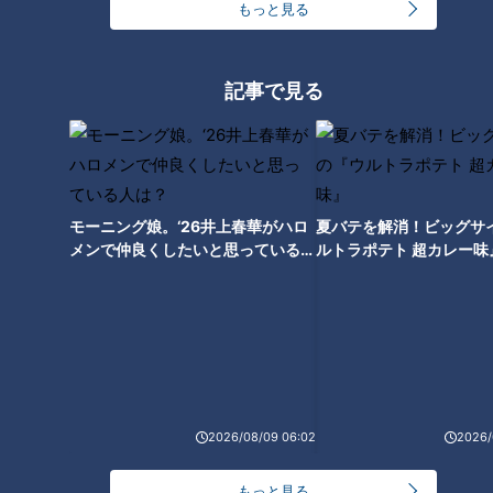
もっと見る
【北海道】軽トラでジェットコ
【夏の北海道 大満喫編⑦】グ
記事で見る
ースター路へ！【道との遭遇】
ラビアアイドルが一般道だけで
走ってみた♡カヌー体験！【道
との遭遇】
モーニング娘。‘26井上春華がハロ
夏バテを解消！ビッグサ
メンで仲良くしたいと思っている人
ルトラポテト 超カレー味
は？
【夏の北海道 大満喫編⑥】グ
【夏の北海道 大満喫編⑤】グ
ラビアアイドルが一般道だけで
ラビアアイドルが一般道だけで
走ってみた♡牧場で外気浴！
走ってみた♡大自然のサウナ♨
【道との遭遇】
【道との遭遇】
2026/08/09 06:02
2026/
もっと見る