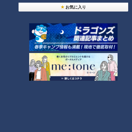
お気に入り
ランキング
RANKING
24時間
週間
月間
NEW
「心筋梗塞」生死の分かれ道は？…“夏の厳しい暑
1
さ”もきっかけに！発症前のキケンなサインと対処
法
NEW
モーニング娘。‘26井上春華がハロメンで仲良くし