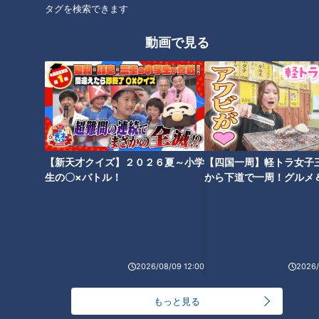
タグを検索できます
番組サイト
動画で見る
最新話の見逃し配信はこちら
オススメ関連コンテンツ
【新天才クイズ】２０２６夏～小学
【四国一周】軽トラ女子
生の〇×バトル！
から下道で一周！グルメ
イブ⑳
【三重300キロ】グラビアアイ
【三重300キロ】グラビアアイ
ドルが一般道だけで走ってみた
ドルが一般道だけで走ってみた
2026/08/09 12:00
2026/
⑦
⑥
もっと見る