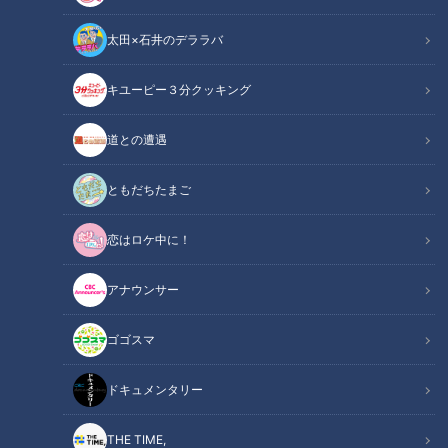
太田×石井のデララバ
道との遭遇
キユーピー３分クッキング
「道との遭遇」動画
道との遭遇
軽トラ女子・三田悠貴（岐阜出身）が軽トラで三重縦断！
その土地の食材で自炊をしながら300kmの下道旅へ・・・
ともだちたまご
『歩道・車道バラエティ 道との遭遇』は CBCテレビ 毎週
恋はロケ中に！
火曜23:56～
アナウンサー
この記事の画像を見る
ゴゴスマ
この記事を見たあなたへのおすすめ
ドキュメンタリー
THE TIME,