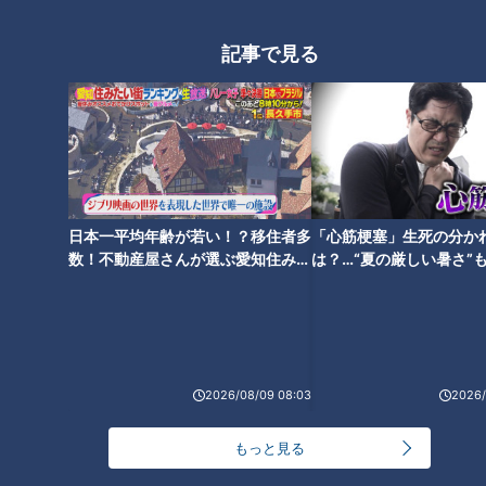
記事で見る
伊勢志摩の展望台ブランコに
サプライズゲストに大興奮！グ
「怖い…」グラドル・三田悠貴
ラドル・三田悠貴が軽トラで三
が軽トラで三重縦断を目指す旅
重縦断を目指す旅⑤
④
日本一平均年齢が若い！？移住者多
「心筋梗塞」生死の分か
数！不動産屋さんが選ぶ愛知住みた
は？…“夏の厳しい暑さ”
い街ランキング1位は？
に！発症前のキケンなサ
法
紀北町の食材を使った自炊飯に
自画自賛！グラドル・三田悠貴
が軽トラで三重縦断を目指す旅
③
2026/08/09 08:03
2026/
もっと見る