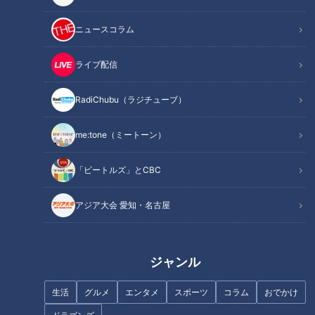
ニュースコラム
ライブ配信
【三重300キロ】グラビアアイ
【三重300キロ】グラビアアイ
ドルが一般道だけで走ってみた
ドルが一般道だけで走ってみた
⑨
⑦
RadiChubu（ラジチューブ）
me:tone（ミートーン）
「ビートルズ」とCBC
【三重300キロ】グラビアアイ
【三重300キロ】グラビアアイ
アジア大会 愛知・名古屋
ドルが一般道だけで走ってみた
ドルが一般道だけで走ってみた
⑥
④
ジャンル
生活
グルメ
エンタメ
スポーツ
コラム
おでかけ