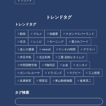
ドラゴンズ
【三重300キロ】グラビアアイ
【三重300キロ】グラビアアイ
ドルが一般道だけで走ってみた
ドルが一般道だけで走ってみた
トレンドタグ
⑩【道との遭遇】
①【道との遭遇】
トレンドタグ
タグ
動画
グルメ
加藤愛
ナガシマスパーランド
動画
エンタメ
三田悠貴
道との遭遇
生活
レシピ
モーニング
愛されフード
道との遭遇
newsX
ゲンキの時間
デララバ
番組紹介
伊豆半島
北辻利寿
三重 花咲かタイムズ
中部国際空港
if珈琲店
お金
エンタメ
道との遭遇
ガンバレルーヤ
ドラゴンズ
ラグビー
三上悠亜
「道との遭遇」動画
友廣南実
喫茶店
東山動植物園
板東英二
ミキがミチに出会うバラエティ！全国のユニークな「道」を変化球
目線で深掘り、とことん楽しむ！CBCテレビにて毎週火曜日よる
タグ検索
11:56から放送。見逃し配信あり。
ホームページ