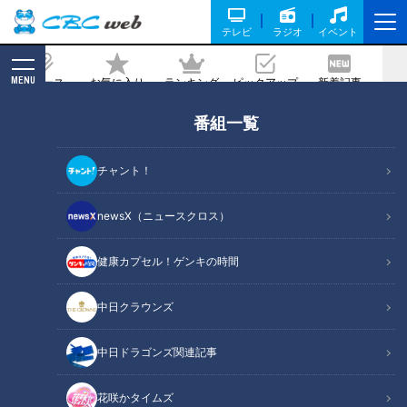
テレビ
ラジオ
イベント
MENU
ニュース
お気に入り
ランキング
ピックアップ
新着記事
CBC MAGAZINE
番組一覧
【三重300キロ】グラビアアイドルが一
般道だけで走ってみた⑧
チャント！
2024/07/26 12:00
2024年7月16日放送
newsX（ニュースクロス）
健康カプセル！ゲンキの時間
中日クラウンズ
中日ドラゴンズ関連記事
花咲かタイムズ