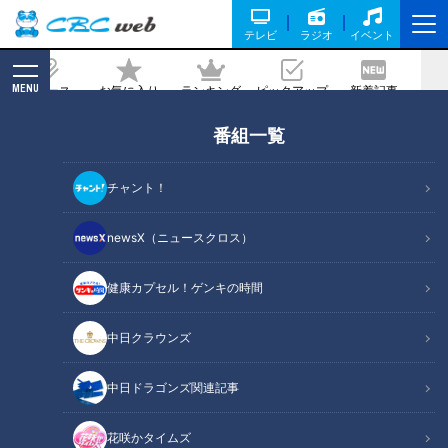
テレビ
ラジオ
イベント
MENU
ニュース
お気に入り
ランキング
ピックアップ
新着記事
CBC MAGAZINE
番組一覧
新潟の“魚のアメ横”でサバの串焼きを爆
食い！グラビアアイドル・三田悠貴の軽
チャント！
トラ本州縦断の旅
newsX（ニュースクロス）
2025/10/26 06:03
2025年10月7日放送
健康カプセル！ゲンキの時間
中日クラウンズ
中日ドラゴンズ関連記事
花咲かタイムズ