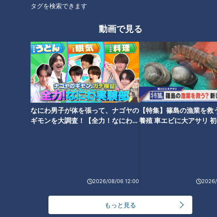
タグを検索できます
動画で見る
CBCテレビ『道との遭遇』
なにわ男子が体を張って、ナゴヤの
【特集】篠島の漁業を救
（グラビアアイドル・三田悠貴）
ギモンを大調査！【全力！なにわ実
養殖 車エビに大アサリ 
験部～ナゴヤのギモン、ガチ検証
【newsX】
「でっか！こんなサバ、初めて見た。悠の胴体と同じくらいや
～】
に」
焼きサバを購入し、「初めて食べるよ、サバ」と豪快にかぶり
2026/08/06 12:00
2026/
つきます。
もっと見る
（グラビアアイドル・三田悠貴）