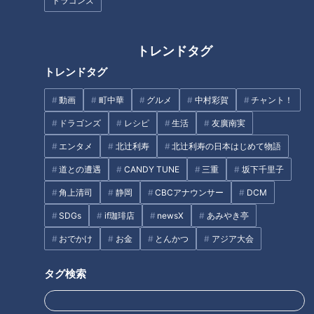
ドラゴンズ
トレンドタグ
CBCテレビ『道との遭遇』
トレンドタグ
軽トラ旅11日目。新潟県柏崎市から長岡市に突入し、「ここか
動画
町中華
グルメ
中村彩賀
チャント！
ぁ、花火がボンボン打ちあがる所」と、日本三大花火大会の一
つ「長岡まつり大花火大会」を思い浮かべる三田。
ドラゴンズ
レシピ
生活
友廣南実
エンタメ
北辻利寿
北辻利寿の日本はじめて物語
「この辺で休憩しようっと」と、「寺泊（てらどまり）魚の市
道との遭遇
CANDY TUNE
三重
坂下千里子
場通り（魚のアメ横）」に立ち寄ります。
角上清司
静岡
CBCアナウンサー
DCM
新鮮な海産物がずらりと並び、「すごーい！お魚市場に来たみ
SDGs
if珈琲店
newsX
あみやき亭
たい！食べ歩き系かな」と散策していると、サバを丸ごと串焼
おでかけ
お金
とんかつ
アジア大会
きにした「焼きサバ」（1000円）を発見！
タグ検索