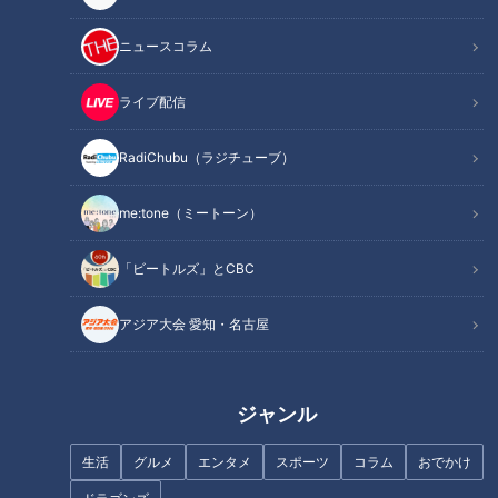
INDEX
ニュースコラム
魚のアメ横「寺泊魚の市場通り」でサバの串焼きを爆食！
ライブ配信
「足に丸いツブツブが」じんましんかと思ったら…
オススメ関連コンテンツ
RadiChubu（ラジチューブ）
me:tone（ミートーン）
魚のアメ横「寺泊魚の市場通り」でサバの串焼き
を爆食！
「ビートルズ」とCBC
アジア大会 愛知・名古屋
ジャンル
生活
グルメ
エンタメ
スポーツ
コラム
おでかけ