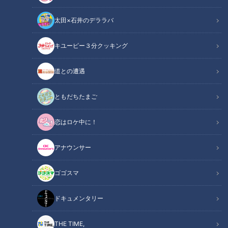
太田×石井のデララバ
CBCテレビ『道との遭遇』
キユーピー３分クッキング
道との遭遇
道との遭遇
「道との遭遇」記事
ともだちたまご
全国の道に特化したバラエティ番組『道との遭遇』のコーナー
恋はロケ中に！
『軽トラ女子 下道旅』では、軽トラックを所有するグラビア
アイドル・三田悠貴が軽トラックに乗って本州を縦断。山口県
アナウンサー
から青森県を目指し、ご当地グルメを爆食いしながら、そこで
しか見られない絶景を楽しみます。
ゴゴスマ
【動画】新鮮な海産物がずらり！食べ歩きも楽
ドキュメンタリー
関連リンク
しめる“魚のアメ横”はこちら【0分32秒～】
THE TIME,