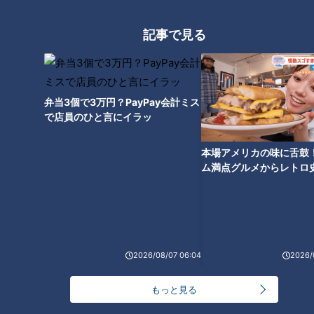
「ん～！口の中で脂が攻撃し合ってます。うまっ！身がぎっし
り詰まっとるし、毛細血管から出る脂がおいしいの」
記事で見る
弁当3個で3万円？PayPay会計ミス
で店員のひと言にイラッ
本場アメリカの味に舌鼓
ム満点グルメからレトロ
で！愛知・東海市の感動
選
CBCテレビ『道との遭遇』
2026/08/07 06:04
2026/
初めてのサバではなく「これ、食べたことあった！」と言い、
さらに三田は、「タコ串」と「塩ソフト」も購入。「タコの吸
もっと見る
盤が口にぶっ刺さってめっちゃおいしい」といつものように独