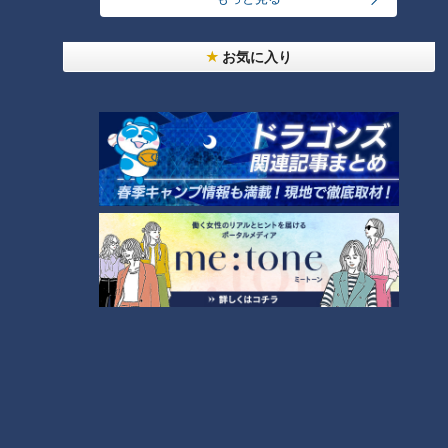
お気に入り
寒さに負けずトゥクトゥクで周防大島を巡る
CBCテレビ『道との遭遇』
（グラビアアイドル・三田悠貴）
「さっきのお店で、トゥクトゥクに乗れるって教えてもらった