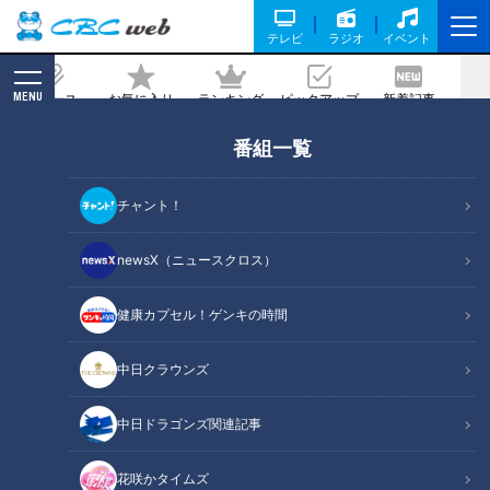
テレビ
ラジオ
イベント
MENU
ニュース
お気に入り
ランキング
ピックアップ
新着記事
CBC MAGAZINE
番組一覧
「本物のみかんが入ってる！」周防大島
の郷土料理“みかん鍋”に驚き…グラビア
チャント！
アイドル・三田悠貴の軽トラ本州縦断の
旅
newsX（ニュースクロス）
2025/04/17 06:03
2025年4月1日放送
健康カプセル！ゲンキの時間
中日クラウンズ
中日ドラゴンズ関連記事
花咲かタイムズ