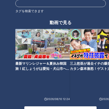
「右も左も海がキレイに見える！」
タグを検索できます
島に入ると、周防大島町が発祥の郷土料理「みかん鍋」の看板
動画で見る
を発見！山海の幸がいただける「食事処 竜崎温泉ちどり」に
立ち寄ります。
最新マリンレジャー＆夏休み韓国
三上悠亜が過去イチの爆
旅！紅しょうがは愛知・犬山市へ
カタン森本激怒！ゲスト
【花咲かタイムズ】
【ともだちたまご】
2026/08/10 12:24
2026/
CBCテレビ『道との遭遇』