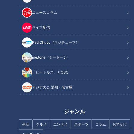
「みかん鍋」はこちら【1分27秒～】
ニュースコラム
INDEX
ライブ配信
鍋に丸ごとみかん！？初めての「みかん鍋」に感激！
RadiChubu（ラジチューブ）
寒さに負けずトゥクトゥクで周防大島を巡る
オススメ関連コンテンツ
me:tone（ミートーン）
「ビートルズ」とCBC
鍋に丸ごとみかん！？初めての「みかん鍋」に感
激！
アジア大会 愛知・名古屋
ジャンル
生活
グルメ
エンタメ
スポーツ
コラム
おでかけ