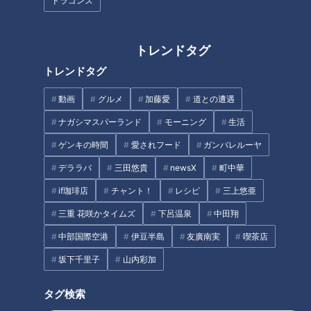
ドラゴンズ
トレンドタグ
トレンドタグ
CBCテレビ『道との遭遇』
動画
グルメ
加藤愛
道との遭遇
ナガシマスパーランド
モーニング
生活
山口県光市にある「しお活 バレルサウナ」でサウナを満喫し
た三田は、再び出発。
ゲンキの時間
愛されフード
ガンバレルーヤ
デララバ
三田悠貴
newsX
町中華
（グラビアアイドル・三田悠貴）
if珈琲店
チャント！
レシピ
三上悠亜
「わぁ、おっきい橋！あの橋渡ったら、おいしそうな食べ物あ
三重 花咲かタイムズ
下呂温泉
中田翔
りそう」
中部国際空港
伊豆半島
友廣南実
喫茶店
見えてきたのは、周防大島の玄関口「大島大橋」。本州から島
坂下千里子
山内彩加
へ向かって、絶景を楽しみながら爽快にドライブします。
タグ検索
（グラビアアイドル・三田悠貴）