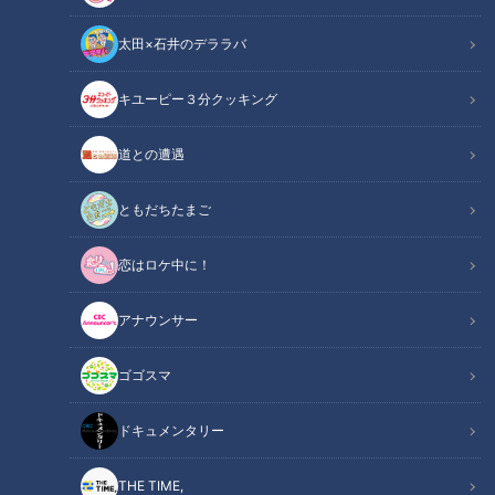
太田×石井のデララバ
CBCテレビ『道との遭遇』
キユーピー３分クッキング
道との遭遇
道との遭遇
「道との遭遇」記事
ともだちたまご
全国の道に特化したバラエティ番組『道との遭遇』のコーナー
『軽トラ女子 下道旅』では、軽トラックを所有するグラビア
恋はロケ中に！
アイドル・三田悠貴が軽トラックに乗って岐阜を1周。土岐市
から岐阜駅まで走行距離は550km！ご当地グルメを爆食いし
アナウンサー
ながら、2泊3日の軽トラ旅を楽しみます。今回は、三田の地
ゴゴスマ
元・揖斐川町からゴールの岐阜駅へ！
ドキュメンタリー
【動画】「一番おいしかった！」岐阜の軽トラ
関連リンク
旅で三田が絶賛する「天ぷらまんじゅう」はこ
THE TIME,
ちら【4分2秒～】