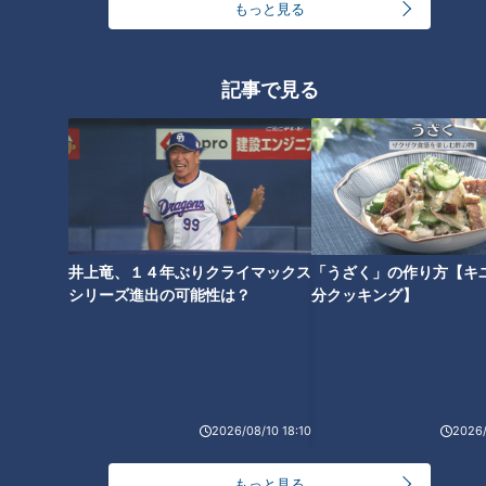
もっと見る
ついにゴール！愛車でのドライブにご満悦
記事で見る
井上竜、１４年ぶりクライマックス
「うざく」の作り方【キ
シリーズ進出の可能性は？
分クッキング】
CBCテレビ『道との遭遇』
（グラビアアイドル・三田悠貴）
「岐阜市に入ったよー。ゴールが近いけど、行きたいとこある
から寄り道していい？」
2026/08/10 18:10
2026/
田んぼに囲まれたとある駐車場に行ってみると、なんと三田が
もっと見る