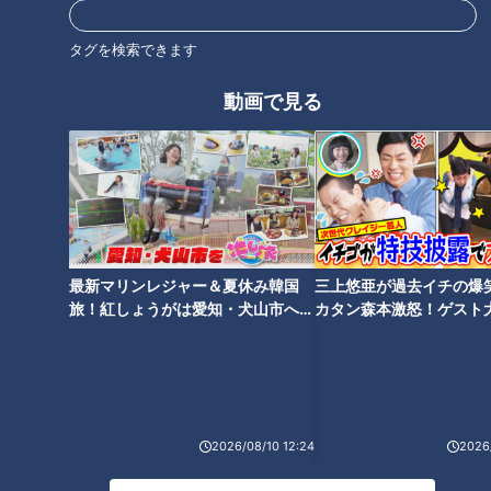
から出るのを待つことなく、まるで流れ作業のように家族が順
タグを検索できます
にお風呂に入る習慣があったそう。しかし、三田が上京したの
を機にお風呂は1人ずつ入るようになり、それが寂しいと吐
動画で見る
露。しかし、そんな状況を打破するべく…
（グラビアアイドル・三田悠貴）
「この前、パパが1人でお風呂に入ってる時、こそっと一緒に
入ったの。そしたらパパがいきなり『この年になって一緒に入
るって、何様なんじゃ！』って怒って驚いた。でも、面白いの
最新マリンレジャー＆夏休み韓国
三上悠亜が過去イチの爆
旅！紅しょうがは愛知・犬山市へ
カタン森本激怒！ゲスト
がさぁ、怒る前に私の体を見て、ちょっと口をとんがらせて
【花咲かタイムズ】
【ともだちたまご】
『ワォ！』とか言うの。それ見たさに、無理矢理一緒にお風呂
入っちゃう」
親をからかってしまうほど、三田家の仲の良さが伝わります。
2026/08/10 12:24
2026/