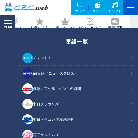
テレビ
ラジオ
イベント
MENU
ニュース
お気に入り
ランキング
ピックアップ
新着記事
CBC MAGAZINE
番組一覧
ついに岐阜駅にゴール！愛用の軽トラも
お披露目 グラビアアイドル・三田悠貴の
チャント！
岐阜1周の旅が完結！
newsX（ニュースクロス）
2025/02/15 06:03
2025年2月4日放送
健康カプセル！ゲンキの時間
中日クラウンズ
中日ドラゴンズ関連記事
花咲かタイムズ