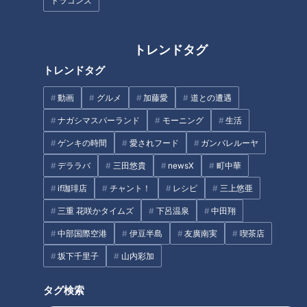
ドラゴンズ
トレンドタグ
トレンドタグ
CBCテレビ『道との遭遇』
動画
グルメ
加藤愛
道との遭遇
ナガシマスパーランド
モーニング
生活
地元・揖斐川町の、思い出の場所やアルバイトをしていた喫茶
店を満喫した三田。お店を後にし、車内では三田家の日常の話
ゲンキの時間
愛されフード
ガンバレルーヤ
に。
デララバ
三田悠貴
newsX
町中華
if珈琲店
チャント！
レシピ
三上悠亜
（グラビアアイドル・三田悠貴）
三重 花咲かタイムズ
下呂温泉
中田翔
「そういえば、寂しいなって思ったことが最近あったんだけ
ど。私の実家って、お風呂は家族みんなで入るんだよね。流れ
中部国際空港
伊豆半島
友廣南実
喫茶店
作業のようにお風呂に入る。だから、1人ずつ入る習慣がなか
坂下千里子
山内彩加
った。その風習が、私が上京してから無くなっちゃって」
タグ検索
三田家は、祖父母、両親、弟、妹の7人家族。前の人がお風呂