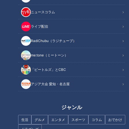
ニュースコラム
INDEX
ライブ配信
入浴は流れ作業！？三田家のお風呂にまつわる面白エピソ
ード
RadiChubu（ラジチューブ）
ついにゴール！愛車でのドライブにご満悦
オススメ関連コンテンツ
me:tone（ミートーン）
「ビートルズ」とCBC
入浴は流れ作業！？三田家のお風呂にまつわる面
アジア大会 愛知・名古屋
白エピソード
ジャンル
生活
グルメ
エンタメ
スポーツ
コラム
おでかけ